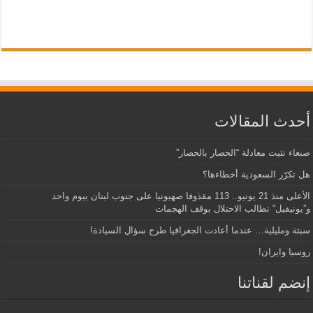
أحدث المقالات
صنعاء تثبت معادلة “الحصار بالحصار”
هل تكرّر السعودية أخطاءها؟
الأعلى منذ 21 يونيو.. 113 مقذوفا صهيونيا على جنوب لبنان بيوم واحد
و”يونيفيل” تطالب الاحتلال بوقف الهجمات
سبتة ومليلية… عندما أعادت الجغرافيا طرح سؤال السيادة!
روسيا وايران!
إنضم لقناتنا