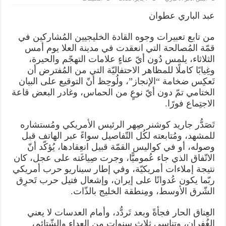
لماذا
المصالحة
عبد الباري عطوان
الخليجية
لاتبعث
على
من تابع تعبيرات وجوه القادة الخليجيين المُشاركين في
الاطمئنان؟!
مغلقة
قمّة المُصالحة التي انعقدت في مدينة العلا يوم أمس
الثلاثاء، يلمس دُون أيّ عناءٍ علامات التهجّم والحيرة،
وغِيابًا كاملًا للمظاهر الاحتفاليّة التي من المُفترض أن
تَعكِس ضخامة “الإنجاز”، ولُوحِظ أنّ التوقيع على البيان
الختامي تمّ دون أيّ نوعٍ من الحماس، وغادر البعض قاعة
الاجتِماع فورًا.
تَصَدُّر جاريد كوشنر صِهر الرئيس الأمريكي ومُستشاره
للمشهد، ومُتابعته لكُل التّفاصيل سواءً عبر الهاتف قبل
وصوله، أو في كواليس القمّة قبيل انعِقادها، يُؤكّد أنّ
الاتّفاق الذي جاء عُموميًّا، وجرت صِياغَته على عجل، كان
نتيجة إملاءات أمريكيّة، وفي إطار سيناريو حرب أمريكي
ربّما يكون عُدوانًا على إيران، وإشعال فتيل حرب تَحرِق
الشّرق الأوسط، ومِنطقة الخليج بالذّات.
العِناق الحار فجأةً وبعد تَردُّد، وأمام العدسات لا يعني
الغُفران، وتناسي ثلاث سنوات من العداء والشّتائم،