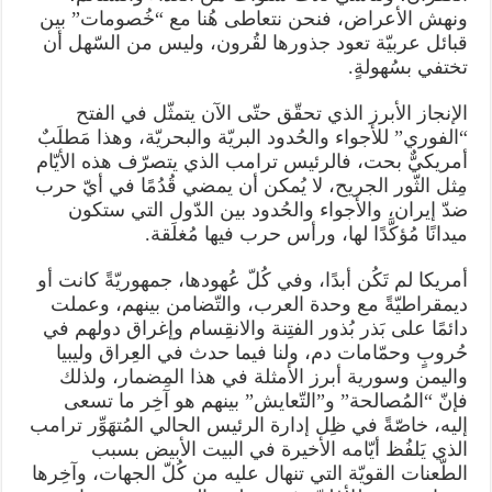
ونهش الأعراض، فنحن نتعاطى هُنا مع “خُصومات” بين
قبائل عربيّة تعود جذورها لقُرون، وليس من السّهل أن
تختفي بسُهولةٍ.
الإنجاز الأبرز الذي تحقّق حتّى الآن يتمثّل في الفتح
“الفوري” للأجواء والحُدود البريّة والبحريّة، وهذا مَطلَبٌ
أمريكيٌّ بحت، فالرئيس ترامب الذي يتصرّف هذه الأيّام
مِثل الثّور الجريح، لا يُمكن أن يمضي قُدُمًا في أيّ حرب
ضدّ إيران، والأجواء والحُدود بين الدّول التي ستكون
ميدانًا مُؤكَّدًا لها، ورأس حرب فيها مُغلَقة.
أمريكا لم تَكُن أبدًا، وفي كُلّ عُهودها، جمهوريّةً كانت أو
ديمقراطيّةً مع وحدة العرب، والتّضامن بينهم، وعملت
دائمًا على بَذر بُذور الفتِنة والانقِسام وإغراق دولهم في
حُروبٍ وحمّامات دم، ولنا فيما حدث في العِراق وليبيا
واليمن وسورية أبرز الأمثلة في هذا المِضمار، ولذلك
فإنّ “المُصالحة” و”التّعايش” بينهم هو آخِر ما تسعى
إليه، خاصّةً في ظِل إدارة الرئيس الحالي المُتهَوِّر ترامب
الذي يَلفُظ أيّامه الأخيرة في البيت الأبيض بسبب
الطّعنات القويّة التي تنهال عليه من كُلّ الجهات، وآخِرها