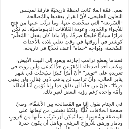
نعم.. قمّة العلا كانت لحظةً تاريخيّةً فارقةً لمجلس
التعاون الخليجي، لأنّ القرار بعقدها والمُصالحة
“السّريعة” التي تمخّضت عنها، وما ترتّب عليها من فتحٍ
للأجواء والحُدود، وعودة العُلاقات الدبلوماسيّة، لم تَكُن
قرارًا سِياديًّا خَليجيًّا صِرفًا، وإلا ماذا كان يفعل “المُعلّم”
كوشنر في أروقتها في وقتٍ تغلي بلاده بالأحداث
الضّخمة، ويُواجِه “حماه” أعنف تَحدِّيًا في تاريخه.
فعندما يقطع ترامب إجازته ويعود إلى البيت الأبيض،
ويكتب أحد أصدقائه المُقرّبين جدًّا يُدعى وأين روث في
تغريدةٍ على “تويتر” “أنّ أمرًا كبيرًا سيَحدُث في شهر
يناير الحالي، وأنّ ترامب لن يذهب دُون قِتال، ولن ينتهي
قريبًا”، فإنّ من حقّنا أن نقلق فما زِلنا نُؤمِن أنّنا أشقّاء
وأمّة واحدة رُغم رؤية البعض لغيرِ ذلك.
في الخِتام نقول إنّنا مع المُصالحة بين الأشقّاء، وطيّ
صفحة الخلافات كُلِّيًّا، ولكنّنا نخشى من تَبِعاتها على
المِنطقة وشُعوبها، وما يُمكِن أن يتَرتّب عليها من حُروبٍ
ودمار وزهق للأرواح البريئة.. ونأمَل أن يكون حذرنا