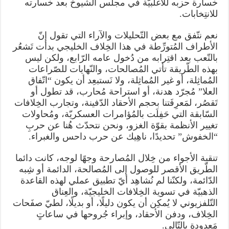
خسارة حزبه للأغلبيّة في مجلس الشيوخ بعد خسارته
للانتِخابات.
نعم نتّفق مع بعض التّحليلات والآراء التي تقول إنّ
الأطراف المُتورِّطة في هذا الخِلاف الخليجي بدأت تَشعُر
بالتّعب بعد اقتِرابه من دُخول عامه الرّابع، ولكن ليس
بهذه الطّريقة تأتي المُصالحات، والنّهايات للصّراعات
المُماثِلة، أو غير المُماثِلة، ولا نَستبعِد أن يكون “اتّفاق
العلا” مُجرّد هدنة، أو استراحة مُحارب، قد تطول أو
تَقصُر، لمَعرِفَتنا بحجم الأحقاد الدّفينة، وتجارب الخِلافات
السّابقة التي حَفِلَت بالمُؤامرات العسكريّة، ومُحاولات
تغيير الأنظمة بقوّة الغزو، ونحن نتحدّث هُنا عن حربِ
“الخفوش” تحديدًا، ناهِيك عن حرب داحس والغبراء.
تنقية الأجواء من خِلال المُصارحة وجهًا لوجه، كانت دائما
الطّريق الأقصر للوصول إلى المُصالحة، الدائمة أو شِبه
الدّائمة، ولكنّنا لم نُشاهِد أيّ تطبيق عملي لهذه القاعدة
الذهبيّة في تسوية الخِلافات الخليجيّة، والعِناق
التّلفزيوني لا يُمكِن أن يكون دليلًا، أو بديلًا، لطيّ صفَحات
الخِلاف، ودفن الأحقاد، وإبراء جُروحها في ساعاتٍ
مَعدودةٍ بالتّالي.