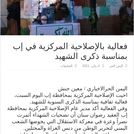
فعالية بالإصلاحية المركزية في إب
بمناسبة ذكرى الشهيد
على
اليمن الحر
9 يناير، 2021
التعليقات
فعالية
بالإصلاحية
المركزية
في
إب
اليمن الحرالاخباري / معين حنش
بمناسبة
ذكرى
احيت الإصلاحية المركزية بمحافظة إب اليوم السبت،
الشهيد
مغلقة
فعالية ثقافية بمناسبة الذكرى السنوية للشهيد.
وفي الفعالية أكد مدير عام الإصلاحية المركزية بمحافظة
إب العقيد رضوان سنان أن تضحيات الشهداء أثمرت
نصراً وعزة في معركة الاستقلال التي يخوضها الشعب
اليمني لتحرير الوطن من دنس الغزاة والمحتلين.