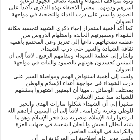
ونوه بمواقف الشهداء وأهمية تضافر الجهود لرعاية
أسرهم وذويهم.. معتبراً الاحتفاء بهذه الذكرى تأكيداً على
الصمود والسير على درب الفداء والتضحية في مواجهة
العدوان.
كما أكد أهمية استمرار إحياء ذكرى الشهيد لتجسيد مكانة
الشهداء ومسيرتهم الخالدة واستلهام الدروس من
عظمة تضحياتهم.. داعياً إلى تعزيز وعي المجتمع بأهمية
ثقافة الشهادة والسير على درب الشهداء.
وأشار إلى عظمة الشهداء ومقامهم الرفيع.. لافتاً إلى أن
اليمنيين يُجسدون هويتهم بالصمود والثبات في مواجهة
العدوان.
ولفت إلى أهمية استنهاض الهمم ومواصلة السير على
درب الشهداء في مواجهة أعداء الإسلام والوطن
بمختلف الوسائل .. مبينا أن اليمنيين اشتهروا بعشقهم
للشهادة منذ صدر الاسلام.
مشيراً إلى أن الشهداء شكلوا منارات الهدى والخير
للوطن وعزته وكرامته.. لافتاً إلى أن اليمنيين أرادهم الله
ليرفعوا راية الإسلام ونصرته منذ فجر الإسلام وهو ما
يثبته أبطال الجيش واللجان الشعبية في جبهات العزة
والكرامة في الوقت الحاضر.
ولفت مدير عام إصلاحية إب المركزية إلى أن