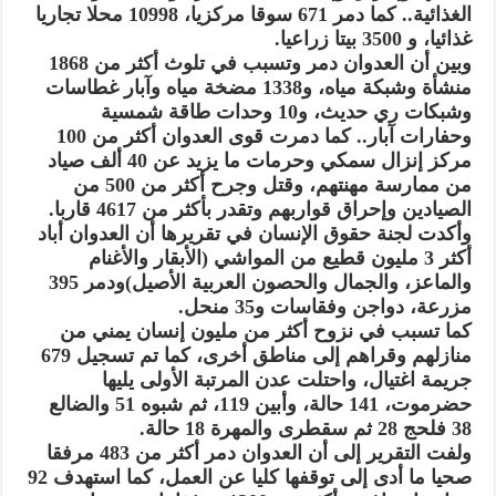
الغذائية.. كما دمر 671 سوقا مركزيا، 10998 محلا تجاريا
غذائيا، و 3500 بيتا زراعيا.
وبين أن العدوان دمر وتسبب في تلوث أكثر من 1868
منشأة وشبكة مياه، و1338 مضخة مياه وآبار غطاسات
وشبكات ري حديث، و10 وحدات طاقة شمسية
وحفارات آبار.. كما دمرت قوى العدوان أكثر من 100
مركز إنزال سمكي وحرمات ما يزيد عن 40 ألف صياد
من ممارسة مهنتهم، وقتل وجرح أكثر من 500 من
الصيادين وإحراق قواربهم وتقدر بأكثر من 4617 قاربا.
وأكدت لجنة حقوق الإنسان في تقريرها أن العدوان أباد
أكثر 3 مليون قطيع من المواشي (الأبقار والأغنام
والماعز، والجمال والحصون العربية الأصيل)ودمر 395
مزرعة، دواجن وفقاسات و35 منحل.
كما تسبب في نزوح أكثر من مليون إنسان يمني من
منازلهم وقراهم إلى مناطق أخرى، كما تم تسجيل 679
جريمة اغتيال، واحتلت عدن المرتبة الأولى يليها
حضرموت، 141 حالة، وأبين 119، ثم شبوه 51 والضالع
38 فلحج 28 ثم سقطرى والمهرة 18 حالة.
ولفت التقرير إلى أن العدوان دمر أكثر من 483 مرفقا
صحيا ما أدى إلى توقفها كليا عن العمل، كما استهدف 92