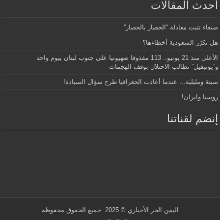
أحدث المقالات
صنعاء تثبت معادلة “الحصار بالحصار”
هل تكرّر السعودية أخطاءها؟
الأعلى منذ 21 يونيو.. 113 مقذوفا صهيونيا على جنوب لبنان بيوم واحد
و”يونيفيل” تطالب الاحتلال بوقف الهجمات
سبتة ومليلية… عندما أعادت الجغرافيا طرح سؤال السيادة!
روسيا وايران!
إنضم لقناتنا
اليمن الحر الأخباري
© 2025. جميع الحقوق محفوظة