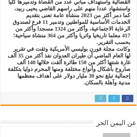
القضائية واستهداف مباني عدد من القضاة وتدميرها كليا
واستشهاد عددا منهم على راسهم القاضي يحيى ربيد،
كما دمر أكثر من 2023 منشأة عامة تعنى بتقديم
الخدمات الأساسية للمواطنين وتدمير 11 فرع لصندوق
الرعاية الاجتماعية، وأكثر من 1324 مسجدا وأكثر من
417 معلما تاريخيا واثريا وأكثر من 364 منشاة سياحية؛
بحسب التقرير.
وكانت مجلة فورن بوليسي الأمريكية وثقت في تقرير
لها العام الماضي أن طيران العدوان نفذ أكثر من 35 ألف
غارة شنتها أكثر من 150 طائرة ألقت خلالها 140 ألف
صاروخ بأشكال وأنواع مختلفة ومنها المحرم دوليا بتكلفة
إجمالية تبلغ نحو 30 مليار دولار على أهداف معظمها
مدنية وآهلة بالسكان.
عن اليمن الحر