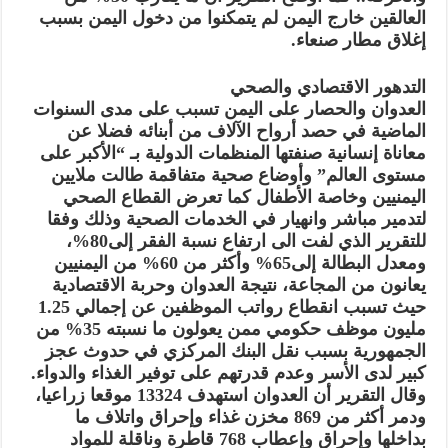
العالقين خارج اليمن لم يتمكنوا من دخول اليمن بسبب
إغلاق مطار صنعاء.
التدهور الاقتصادي والصحي
العدوان والحصار على اليمن تسبب على مدى السنوات
الماضية في حصد أرواح الآلاف من أبنائه فضلا عن
معاناة إنسانية صنفتها المنظمات الدولية بـ “الأكبر على
مستوى العالم” وأوضاع صحية متفاقمة طالت ملايين
اليمنيين وخاصة الأطفال كما تعرض القطاع الصحي
لتدمير مباشر وانهيار في الخدمات الصحية وذلك وفقا
للتقرير الذي لفت الى ارتفاع نسبة الفقر إلى80%،
ومعدل البطالة إلى65% وأكثر من 60% من اليمنيين
يعانون من المجاعة، نتيجة العدوان وحربة الاقتصادية
حيث تسبب انقطاع رواتب الموظفين عن إجمالي 1.25
مليون موظف حكومي ممن يعولون ما نسبته 35% من
الجمهورية بسبب نقل البنك المركزي في حدوث عجز
كبير لدى الأسر وعدم قدرتهم على توفير الغذاء والدواء.
وقال التقرير أن العدوان استهدف 13324 موقعا زراعيا،
ودمر أكثر من 869 مخزن غذاء وإحراق واتلاف ما
بداخلها وإحراق وإعطاب 768 قاطرة وناقلة للمواد