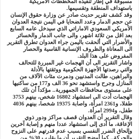
مسبوقة في إطار تنفيذه المخططات الأمريكية
باستهداف المنطقة وتقسيمها.
وقد كشف تقرير حديث صادر عن وزارة حقوق الإنسان
عن حجم الدمار وعدد الضحايا في اليمن نتيجة العدوان
الأمريكي السعودي الاماراتي الذي سيدخل عامه السابع
بعد اقل من ثلاثة اشهر، والى جانب الدمار والخسائر
والأضرار التي ألحقت باليمن جراء العدوان تطرق التقرير
الى المعاناة والظروف الإنسانية القاسية والحصار
المفروض على هذا البلد.
واشار التقرير الى أن الهجمات غير المبررة للتحالف
والتي رصدتها الأجهزة الحكومية ووثقتها بالأدلة
والبراهين، طالت المدنيين ودمرت مئات الآلاف من
المنازل وجرح واستشهد نحو 36 الف و177 من ساكنيها
على مستوى محافظات الجمهورية.. مؤكداً أن تلك
الهجمات أدت الى استشهاد 16802 شخص، بينهم 3753
طفلا، و2361 امرأة، واصابة 19375 شخصا، بينهم 4036
طفل، و2994 امرأة.
وقال التقرير أن العدوان قصف مراكز ودور ذوي
الإعاقة، ما أدى إلى استشهاد عددا منهم و إصابة آخرين
وإلحاق الضرر النفسي بسبب عدم قدرتهم على النزوح
والحركة.. كما أوضح التقرير أن ما يقارب 30% من