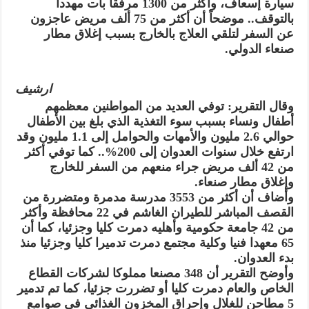
سيارة إسعاف، وأكثر من 1300 مرفقا بات مهددا
بالتوقف.. موضحاً أن أكثر من 75 ألف مريض عاجزون
عن السفر لتلقي العلاج بالخارج بسبب إغلاق مطار
صنعاء الدولي.
ارشيف
وقال التقرير: توفي العديد من المواطنين معظمهم
أطفال ونساء بسبب سوء التغذية الذي بلغ بين الأطفال
حوالي 2.6 مليون والأمهات والحوامل إلى 1.1 مليون وقد
ارتفع خلال سنوات العدوان إلى 200%.. كما توفي أكثر
من 42 ألف مريض جراء منعهم من السفر للخارج
وإغلاق مطار صنعاء.
وأضاف أن أكثر من 3553 مدرسة مدمرة ومتضررة من
القصف المباشر للطيران الغاشم في 22 محافظة وأكثر
من 42 جامعة حكومية وأهليه دمرت كليا وجزئيا، كما أن
65 معهدا فنيا وكلية مجتمع دمرت تدميرا كليا وجزئيا منذ
بدء العدوان.
وأوضح التقرير أن 348 مصنعا مملوكا لشركات القطاع
الخاص والعام دمرت كليا أو تضررت جزئيا، كما تم تدمير
5 مطاحن للغلال وإحراق المخزون الغذائي في صوامع