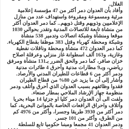
الغلال.
وأفاد بأن العدوان دمر أكثر من 47 مؤسسة إعلامية
مرئية ومسموعة ومقروءة واستهداف عدد من منازل
الإعلاميين وذويهم وقتل ذويهم.. كما دمر العدوان أكثر
من منشاة تابعة للاتصالات المدنية وتقدر بحوالي 1030
موقعا ومنشأة وشبكة اتصالات وتدمير 538 منشأة
وشبكة ومحطة كهرباء وقتل 383 موظفا بقطاع الكهرباء.
كما دمر العدوان 472 منشأة ومحطة وناقلات نفطية
وغازية، و163 ألف اسطوانة غاز منزلي وعرقلة اصلاح
خزان صافر، كما دمر والحق الضرر بـ131 منشأة ومرفق
رياضي، وبـ9 مطارات مدنية وأحرق 4 طائرات مدنية
ودمر أكثر من 6 قطاعات للطيران المدني والأرصاد.
وأشار إلى أن ما يزيد عن 80% من قطاع الطيران
فقدوا وظائفهم بسبب العدوان الذي أحرق وأتلف ودمر
منظومة جهاز الإرشاد الملاحي بمطار صنعاء.
ولفت الى أن العدوان دمر كليا او جزئيا 14 ميناء بحريا
وأتلاف واحراق الرافعات الخاصة بالموانئ البحرية، كما
دمر أكثر من 3930 طريقا وجسرا، وأكثر من 4976 كم
من الطرق، وأكثر من 101 جسر.
ودمر العدوان 41 مجمعا ومبنىا حكوميا تابع للسلطة