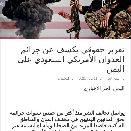
تقرير حقوقي يكشف عن جرائم
العدوان الأمريكي السعودي على
اليمن
على
اليمن الحر
11 يناير، 2021
التعليقات
تقرير
حقوقي
اليمن الحر الاخباري
يكشف
عن
جرائم
العدوان
الأمريكي
السعودي
يواصل تحالف الشر منذ أكثر من خمس سنوات جرائمه
على
اليمن
بحق المدنيين اليمنيين في مختلف المدن والمناطق
مغلقة
السكنية حاصدا المزيد من الضحايا ومأساة انسانية غير