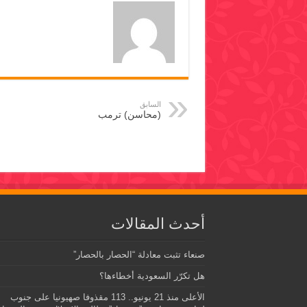
السابق
(محاسن) ترمب
أحدث المقالات
صنعاء تثبت معادلة “الحصار بالحصار”
هل تكرّر السعودية أخطاءها؟
الأعلى منذ 21 يونيو.. 113 مقذوفا صهيونيا على جنوب