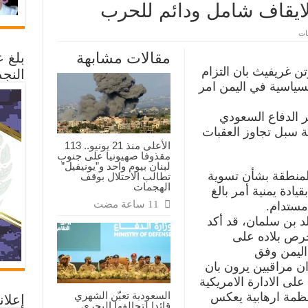
 لايقاف شامل ودائم للحرب
على
قات
غريفيث
:
مقالات مشابهة
بلغ 
التزام
السعودية
ن ‏غريفيث بان التزام
النجد
بالتسوية
لسياسية في اليمن امر
السياسية
في
اليمن
امر
ر الدفاع السعودي
بالغ
ة سبل تجاوز العقبات
الاهمية
لايقاف
الأعلى منذ 21 يونيو.. 113
شامل
مقذوفا صهيونيا على جنوب
ودائم
لبنان بيوم واحد و”يونيفيل”
للحرب
المنطقة بشأن تسوية
تطالب الاحتلال بوقف
مغلقة
الهجمات
دة يمنية أمر بالغ
مستدام.
د بن سلمان، قد أكد
حرص بلاده على
ليمن وفق
ن مراقبين يرون بان
ى الادارة الامريكية
السعودية تعيّن الشهري
 منظمة ارهابية يعكس
إعلان
قائدا لتحالفها البحري