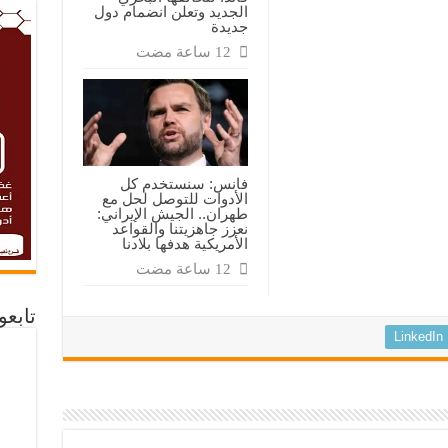
الجديد وتعلن انضمام دول
جديدة
فانس: سنستخدم كل
الأدوات للتوصل لحل مع
طهران.. الجيش الإيراني:
نعزز جاهزيتنا والقواعد
الأمريكية هدفها بلادنا
تابع
LinkedIn