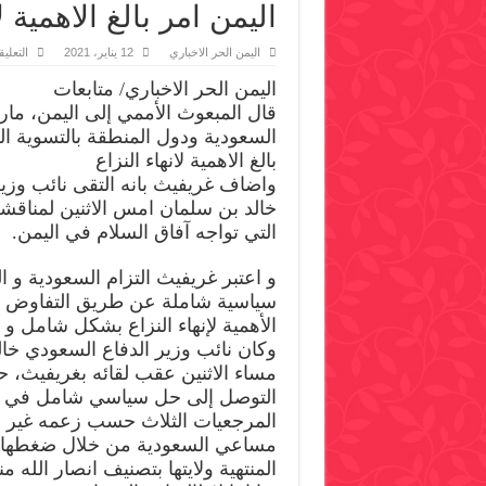
اليمن امر بالغ الاهمية
اليمن الحر الاخباري
12 يناير، 2021
التعلي
اليمن الحر الاخباري/ متابعات
قال المبعوث الأممي إلى اليمن، مارت
السعودية ودول المنطقة بالتسوية ا
بالغ الاهمية لانهاء النزاع
واضاف غريفيث بانه التقى نائب وزي
خالد بن سلمان امس الاثنين لمناقش
التي تواجه آفاق السلام في اليمن.
و اعتبر غريفيث التزام السعودية و 
سياسية شاملة عن طريق التفاوض بقيا
الأهمية لإنهاء النزاع بشكل شامل و 
وكان نائب وزير الدفاع السعودي خال
مساء الاثنين عقب لقائه بغريفيث، 
التوصل إلى حل سياسي شامل في ا
المرجعيات الثلاث حسب زعمه غير ا
مساعي السعودية من خلال ضغطها عل
المنتهية ولايتها بتصنيف انصار الله