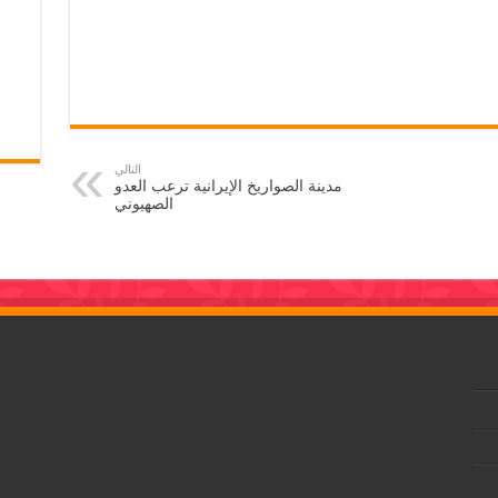
التالي
مدينة الصواريخ الإيرانية ترعب العدو
الصهيوني