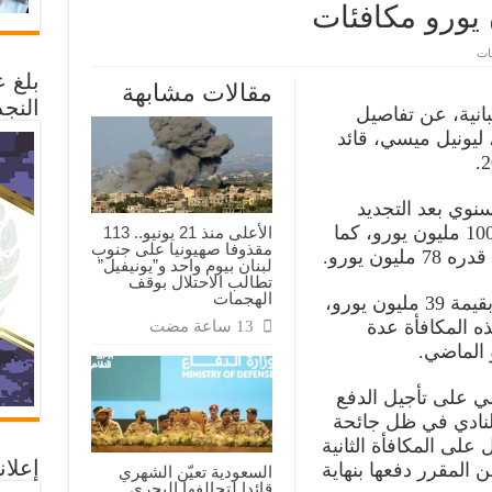
على
قات
وفقا
بلغ 
لبنود
مقالات مشابهة
العقد
النجد
الجديد
La Vanguardia” الإسبانية، عن تفاصيل
مع
، ليونيل ميسي، قائد
برشلونة
..مائة
مليون
يورو
راتب
وي بعد التجديد
ميسي
و78مليون
الأخير، والزيادة السنوية، وصل إلى 100 مليون يورو، كما
الأعلى منذ 21 يونيو.. 113
يورو
مقذوفا صهيونيا على جنوب
مكافئات
ن يورو.
لبنان بيوم واحد و”يونيفيل”
مغلقة
تطالب الاحتلال بوقف
الهجمات
وكانت أولى المكافآت لتجديد عقده بقيمة 39 مليون يورو،
 المكافأة عدة
 الماضي.
 على تأجيل الدفع
النادي في ظل جائحة
على المكافأة الثانية
إعلان
ان من المقرر دفعها بنهاية
السعودية تعيّن الشهري
قائدا لتحالفها البحري