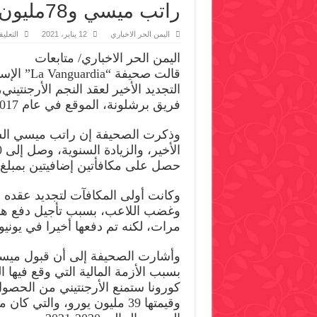
راتب ميسي و78مليون يورو مكافئات
اليمن الحر الاخباري
12 يناير، 2021
التعلي
اليمن الحر الاخباري/ متابعات
قالت صحيفة “
التجديد الأخير لعقد النجم الأرجنتيني
فريق برشلونة، الموقع في عام 2017.
وذكرت الصحيفة إن راتب ميسي السن
حصل على مكافأتين إضافيتين بمبلغ قدره 78 مليو
وغضب اللاعب، بسبب تأجيل دفع هذه
مرات، لكنه تم دفعها أخيرا في يونيو
وأشارت الصحيفة إلى أن قبول ميسي
بسبب الأزمة المالية التي وقع فيها 
كورونا ستمنع الأرجنتيني من الحصول 
وقيمتها 39 مليون يورو، والتي ك