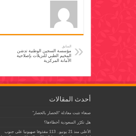
السابق
مؤسسة السجين الوطنية تدشن
المخيم الطبي للنزيلات بإصلاحية
الأمانة المركزية
أحدث المقالات
صنعاء تثبت معادلة “الحصار بالحصار”
هل تكرّر السعودية أخطاءها؟
الأعلى منذ 21 يونيو.. 113 مقذوفا صهيونيا على جنوب