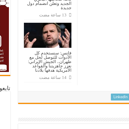
الجديد وتعلن انضمام دول
جديدة
فانس: سنستخدم كل
الأدوات للتوصل لحل مع
طهران.. الجيش الإيراني:
نعزز جاهزيتنا والقواعد
الأمريكية هدفها بلادنا
تابع
LinkedIn