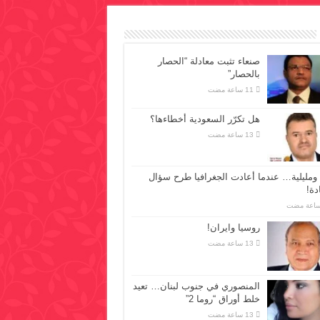
صنعاء تثبت معادلة “الحصار
بالحصار”
هل تكرّر السعودية أخطاءها؟
ومليلية… عندما أعادت الجغرافيا طرح سؤال
دة!
روسيا وايران!
المنصوري في جنوب لبنان… تعيد
خلط أوراق “روما 2”