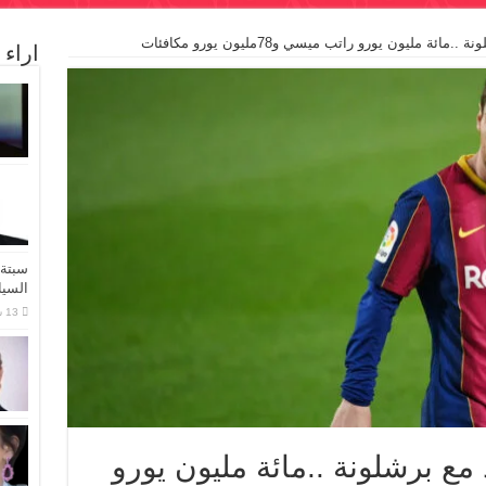
ئة مليون يورو راتب ميسي و78مليون يورو مكافئات
اراء
سبتة 
السيا
 مع برشلونة ..مائة مليون يورو