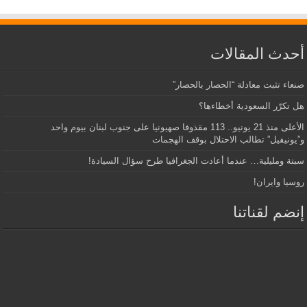
أحدث المقالات
صنعاء تثبت معادلة “الحصار بالحصار”
هل تكرّر السعودية أخطاءها؟
الأعلى منذ 21 يونيو.. 113 مقذوفا صهيونيا على جنوب لبنان بيوم واحد
و”يونيفيل” تطالب الاحتلال بوقف الهجمات
سبتة ومليلية… عندما أعادت الجغرافيا طرح سؤال السيادة!
روسيا وايران!
إنضم لقناتنا