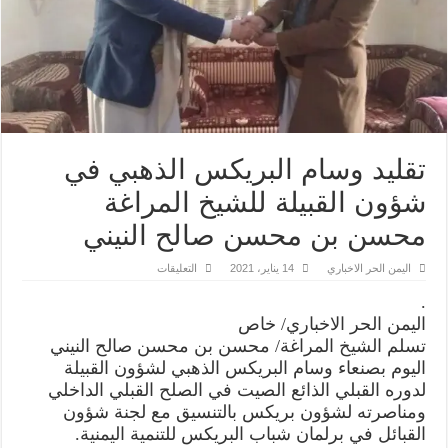
تقليد وسام البريكس الذهبي في
شؤون القبيلة للشيخ المراغة
محسن بن محسن صالح النيني
على
اليمن الحر الاخباري
14 يناير، 2021
التعليقات
تقليد
وسام
.
البريكس
الذهبي
اليمن الحر الاخباري/ خاص
في
تسلم الشيخ المراغة/ محسن بن محسن صالح النيني
شؤون
القبيلة
اليوم بصنعاء وسام البريكس الذهبي لشؤون القبيلة
للشيخ
المراغة
لدوره القبلي الذائع الصيت في الصلح القبلي الداخلي
محسن
ومناصرته لشؤون بريكس بالتنسيق مع لجنة شؤون
بن
محسن
القبائل في برلمان شباب البريكس للتنمية اليمنية.
صالح