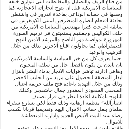
من قناع الزيف والتضليل والمغالطات التي تتوارى خلفه
السياسات الامريكية قبل ان يتوج انجازاته الاعجازية كما
وصفها في خطابه الوداعي بقاعدة اندروز في واشنطن
بحادثة اقتحام انصاره المتطرفين لمبنى الكونغرس في
سابقة احرجت كثيرا مهندسي السياسات الامريكية من
خلف الكواليس وجعلتهم يستميتون في ترميم الصورة
المهزوزة لمواصلة دور الناصح والمرشد الامين للنهج
الديمقراطي كما يحاولون اقناع الاخرين بذلك من خلال
الترهيب والوعيد
-حتما يعرف كل من خبر السياسة والساسة الامريكيين
بان بايدن لن يكون بافضل حال من سلفه المجنون
وهاهي ادارته تباشر هوايات الاتجار بدماء البشر بابتزاز
ابقار المنطقة للحصول على مزيد من الحليب الاخضر
وذلك من خلال التهديد باعادة فتح ملف جريمة اغتيال
الصحفي السعودي المغدور جمال خاشقجي وكذلك
التلويح بامكانية اعادة النظر في قرار تصنيف”
انصارالله” منظمة ارهابية وذلك فقط لكي يسارع سفراء
سلمان بنقل حقائب الاموال اليهم وتقديمها قربانا لكسب
رضاء سيد البيت الابيض الجديد وادارته المتعطشة
للاموال.
-اقدم بايدن في يومه الاول بعد التنصيب على توقيع