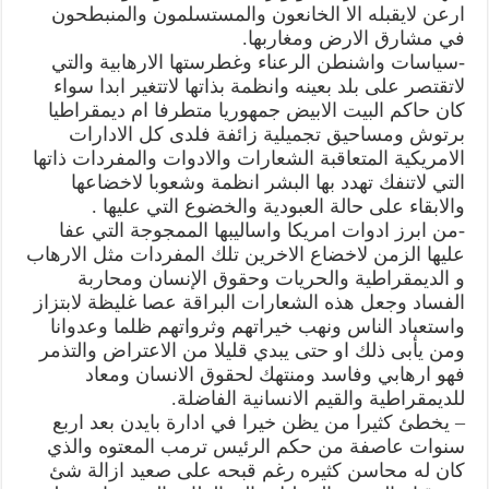
ارعن لايقبله الا الخانعون والمستسلمون والمنبطحون
في مشارق الارض ومغاربها.
-سياسات واشنطن الرعناء وغطرستها الارهابية والتي
لاتقتصر على بلد بعينه وانظمة بذاتها لاتتغير ابدا سواء
كان حاكم البيت الابيض جمهوريا متطرفا ام ديمقراطيا
برتوش ومساحيق تجميلية زائفة فلدى كل الادارات
الامريكية المتعاقبة الشعارات والادوات والمفردات ذاتها
التي لاتنفك تهدد بها البشر انظمة وشعوبا لاخضاعها
والابقاء على حالة العبودية والخضوع التي عليها .
-من ابرز ادوات امريكا واساليبها الممجوجة التي عفا
عليها الزمن لاخضاع الاخرين تلك المفردات مثل الارهاب
و الديمقراطية والحريات وحقوق الإنسان ومحاربة
الفساد وجعل هذه الشعارات البراقة عصا غليظة لابتزاز
واستعباد الناس ونهب خيراتهم وثرواتهم ظلما وعدوانا
ومن يأبى ذلك او حتى يبدي قليلا من الاعتراض والتذمر
فهو ارهابي وفاسد ومنتهك لحقوق الانسان ومعاد
للديمقراطية والقيم الانسانية الفاضلة.
– يخطئ كثيرا من يظن خيرا في ادارة بايدن بعد اربع
سنوات عاصفة من حكم الرئيس ترمب المعتوه والذي
كان له محاسن كثيره رغم قبحه على صعيد ازالة شئ