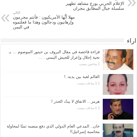
الإعلام الحربي يوزع مشاهد تطهير
سلسلة جبال المطابق بنجران
التالي
مهلا أيُّها الأمريكيون : فأنتم مجرمون
وإرهابيون ودجالون وهذا ما فعلتموه
في اليمن
اراء
قراءة فاحصة في مقال البروف بن حبتور الموصوم … بـ
تحية إجلال وإعزاز للجيش اليمني . …
‏ساعتين مضت
العالم لعبة بين يديه..!
هرمز… الاتفاق لا يبدّد الحذر !
خان.. المدعي العام الدولي الذي دفع منصبه ثمنًا لمحاولة
محاسبة إسرائيل!!