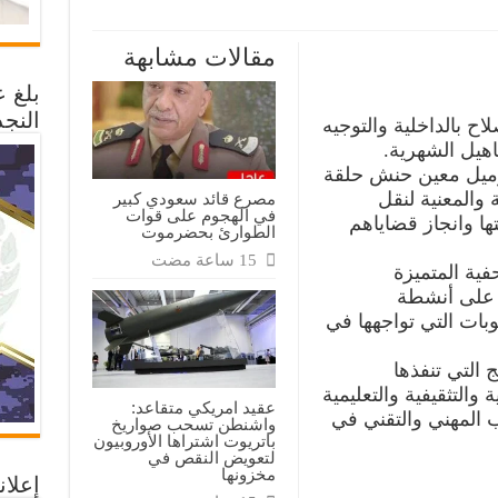
مقالات مشابهة
بلغ 
ة
ل
النجد
ية
ح بالداخلية والتوجيه
اهيل الشهرية.
لزميل معين حنش حلقة
والمعنية لنقل
مصرع قائد سعودي كبير
في الهجوم على قوات
ا وانجاز قضاياهم
الطوارئ بحضرموت
فية المتميزة
ء على أنشطة
ات التي تواجهها في
التي تنفذها
 والتثقيفية والتعليمية
عقيد امريكي متقاعد:
 المهني والتقني في
واشنطن تسحب صواريخ
باتريوت اشتراها الأوروبيون
لتعويض النقص في
مخزونها
إعلان