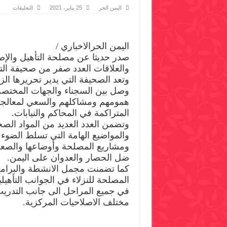
على
اليمن الحر
25 يناير، 2021
التعليقات
صدور
العدد
صفر
من
صحيف
اليمن الحرالاخباري /
التاهي
الشهر
صدر حديثا عن مصلحة التأهيل والإصلا
مغلقة
والعلاقات العدد صفر من صحيفة الت
وتعد الصحيفة التي يدير تحريرها ا
وصل بين السجناء والجهات المختصة 
همومهم ومشاكلهم والسعي لمعالجته
المتراكمة في المحاكم والنيابات.
وتضمن العدد العديد من المواد الصح
والمواضيع الهامة التي تسلط الضو
ومشاريع المصلحة وأوضاعها والصعوب
ضل الحصار والعدوان على اليمن.
كما تضمنت مجمل الانشطة والبرامج 
المصلحة للنزلاء في الجوانب التأهيلية
في جميع المراحل الى جانب التدريب
مختلف الاصلاحيات المركزية.