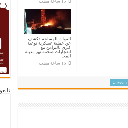
القوات المسلحة تكشف
عن عملية عسكرية نوعية
كبرى بالتزامن مع
انفجارات ضخمة تهز مدينة
المخا
LinkedIn
تابع