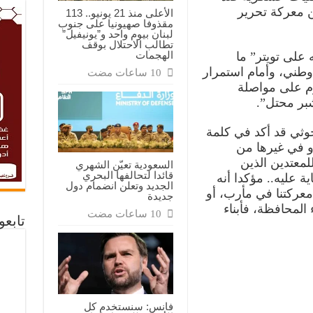
ة
 معركة تحرير
الأعلى منذ 21 يونيو.. 113
مقذوفا صهيونيا على جنوب
لبنان بيوم واحد و”يونيفيل”
تطالب الاحتلال بوقف
الهجمات
على تويتر” ما
طني، وأمام استمرار
زم على مواصلة
بر محتل”.
حوثي قد أكد في كلمة
و في غيرها من
لمعتدين الذين
السعودية تعيّن الشهري
قائدا لتحالفها البحري
ة عليه.. مؤكدا أنه
الجديد وتعلن انضمام دول
عركتنا في مأرب، أو
جديدة
المحافظة، فأبناء
تابع
فانس: سنستخدم كل