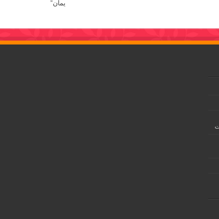
يمان”
ت