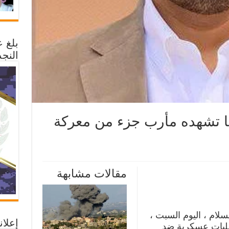
بلغ 
النجد
ا تشهده مأرب جزء من معركة
س
د
مقالات مشابهة
ني:
ده
ب
لام ، اليوم السبت ،
كة
إعلان
ليات عسكرية ضد
ي