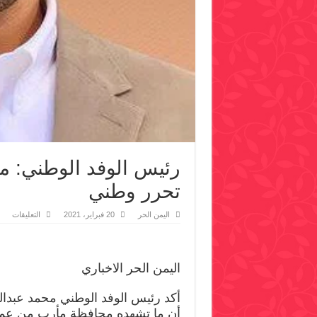
رئيس الوفد الوطني: م
تحرر وطني
على
اليمن الحر
20 فبراير، 2021
التعليقات
رئي
الوف
الوط
ما
تشه
اليمن الحر الاخباري
مأر
جزء
من
أكد رئيس الوفد الوطني محمد عبدالس
معر
تحرر
أن ما تشهده محافظة مأرب من عم
وطن