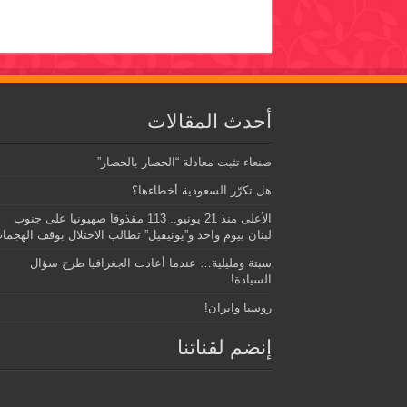
أحدث المقالات
صنعاء تثبت معادلة “الحصار بالحصار”
هل تكرّر السعودية أخطاءها؟
الأعلى منذ 21 يونيو.. 113 مقذوفا صهيونيا على جنوب
لبنان بيوم واحد و”يونيفيل” تطالب الاحتلال بوقف الهجما
سبتة ومليلية… عندما أعادت الجغرافيا طرح سؤال
السيادة!
روسيا وايران!
إنضم لقناتنا