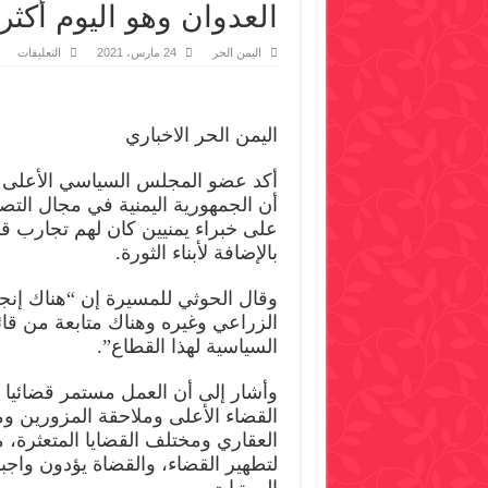
العدوان وهو اليوم أكث
على
اليمن الحر
24 مارس، 2021
التعليقات
الحو
الش
اليم
لن
يألوا
اليمن الحر الاخباري
جهد
في
موا
أكد عضو المجلس السياسي الأعلى 
العد
وهو
أن الجمهورية اليمنية في مجال الت
اليو
أكثر
قوة
بالإضافة لأبناء الثورة.
وعز
مغل
وقال الحوثي للمسيرة إن “هناك إنج
الزراعي وغيره وهناك متابعة من قائد 
السياسية لهذا القطاع”.
وأشار إلى أن العمل مستمر قضائيا 
القضاء الأعلى وملاحقة المزورين 
العقاري ومختلف القضايا المتعثرة، م
لتطهير القضاء، والقضاة يؤدون واجب