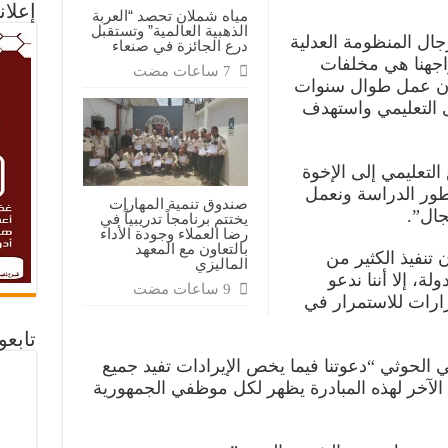
إعلان
مياه شملان تحصد “العربة
الذهبية العالمية” وتستقبل
ل المنظومة العدلية
درع الجائزة في صنعاء
واجهنا هي مخلفات
دوان عمل طوال سنوات
 التعليمي واستهدف
 التعليمي إلى الإخوة
 طور الدراسة ونعمل
صندوق تنمية المهارات
جال”.
يختتم برنامجاً تدريبياً في
رضا العملاء وجودة الأداء
بالتعاون مع المعهد
تنفيذ الكثير من
الماليزي
لة، إلا أننا ندعو
ارات للاستمرار في
تابع
الحوثي “دعوتنا فيما يخص الإيرادات تفيد جميع
لآخر لهذه المبادرة يظهر لكل موظفي الجمهورية