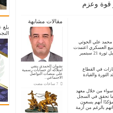
ر قوة وعزم
ثي:
عب
مقالات مشابهة
ني
بلغ 
ا
النجد
جهة
محمد علي الحوثي
وان
صنيع العسكري اعتمدت
م
على خبراء يمنيين كان لهم تجارب قبل ثورة 21 سبتمبر
م
قة
نشوان الحمدي ينفي
ازات في القطاع
امتلاكه أي حسابات رسمية
على منصات التواصل
الثورة والقيادة
الاجتماعي .
سواء من خلال معهد
وما تحقق في السجل
ؤكدًا أنهم يسعون
اتهم بالرغم من أزمة