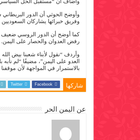
وأضاف أن “مستقبل الحل السياسي 
وأوضح الحوثي أن الدور البريطاني 
وفريق خبرائها يشاركان السعوديين
كما أوضح أن الدور الروسي ضعيف لح
رفض العدوان والحصار على اليمن.
وأردف “نقول لأبناء شعبنا بيض ال
العدو على اليمن”، مضيفًا “لم نأبه ب
بالاستمرار في المواجهة لأن موقف
Twitter
Facebook
شاركها
عن اليمن الحر