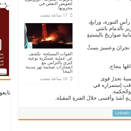
لتعويض النقص في
مخزونها
سِ التنورة، ورابغَ،
يز بالدمام باثنتي
ائرةً مسيرةً نوع صماد3 وثمانيةَ صواريخَ باليستيةٍ
جرانَ وعسيرَ بستِّ
القوات المسلحة تكشف
عن عملية عسكرية نوعية
كبرى بالتزامن مع
َها بنجاح.
انفجارات ضخمة تهز مدينة
المخا
نيةَ تحذرُ قوى
واقبِ إستمرارِه في
والحكمة.
تابع
يةٍ أشدَ وأقسى خلالَ الفترةِ المقبلة.
LinkedIn