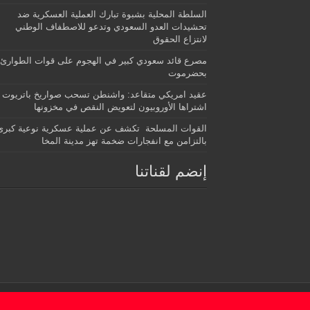
السلطة المحلية بشبوة تبارك العملية العسكرية ضد
تحشيدات العدو السعودي وتدعو للاصطفاف الوطني
لانتزاع الحقوق
مصرع قائد سعودي كبير في الهجوم على قوات الطوارئ
بحضرموت
عقيد امريكي متقاعد: واشنطن تسحب صواريخ باتريوت
اشتراها الأوروبيون لتعويض النقص في مخزونها
القوات المسلحة تكشف عن عملية عسكرية نوعية كبرى
بالتزامن مع انفجارات ضخمة تهز مدينة المخا
إنضم لقناتنا
© Copyright 2026, All Rights Reserved