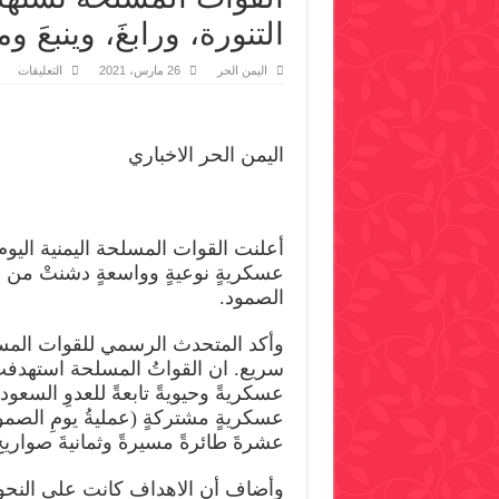
التنورة، ورابغَ، وينبعَ
على
اليمن الحر
26 مارس، 2021
التعليقات
الق
الم
تست
شرك
ارام
اليمن الحر الاخباري
في
رأس
التن
ورابغ
وينبع
ومو
في
أعلنت القوات المسلحة اليمنية اليوم
الدم
عسكريةٍ نوعيةٍ وواسعةٍ دشنتْ من خلا
ونج
وعس
الصمود.
مغل
وأكد المتحدث الرسمي للقوات المس
سريع. ان القواتُ المسلحة استهدف
عسكريةً وحيويةً تابعةً للعدوِ السعودي
عسكريةٍ مشتركةٍ (عمليةُ يومِ الصمو
عشرةَ طائرةً مسيرةً وثمانيةَ صواريخَ
وأضاف أن الاهداف كانت على النحو ا