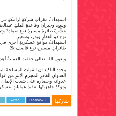
استهدافُ مقراتِ شركةِ ارامكو في رأ
وينبعَ، وجيزانَ وقاعدةِ الملكِ عبدالعز
عشْرةَ ط
نوع ذو الفقارِ وبدر، وسعير.
استهدافُ مواقعَ عسكريةٍ أخرى في ن
طائراتٍ مسيرةٍ نوع قاصف 2k.
وبعون الله تعالى حققتِ العمليةُ أهداف
وجدد التاكيد ان القواتِ المسلحةَ اليم
العدوانِ الغادرِ المجرمِ الآثمِ من ع
عدوانِه وحصارِه على شعبِ الإيمانِ 
وتؤكدُ جاهزيتَها لتنفيذِ عملياتٍ عسكر
Twitter
Facebook
شاركها