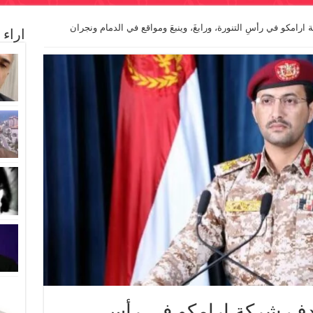
امكو في رأسِ التنورة، ورابغَ، وينبعَ ومواقع في الدمام ونجران
اراء
دف شركة ارامكو في رأسِ