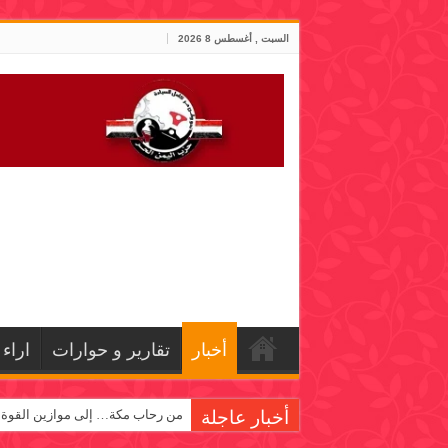
السبت , أغسطس 8 2026
أخبار
تقارير و حوارات
اراء
أخبار عاجلة
من رحاب مكة… إلى موازين القوة!