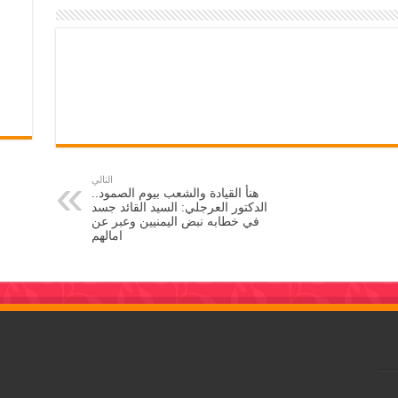
التالي
هنأ القيادة والشعب بيوم الصمود..
الدكتور العرجلي: السيد القائد جسد
في خطابه نبض اليمنيين وعبر عن
امالهم