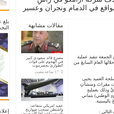
 ومواقع في الدمام ونجران وعسير
وات
بلغ 
سلحة
مقالات مشابهة
هدف
النجد
ة
كو
ِ
ورة،
َ،
َ
اقع
 الجمعة تنفيذ عملية
مصرع قائد سعودي كبير
ام
في الهجوم على قوات
لها العامَ السابعَ من
ران
الطوارئ بحضرموت
ير
قة
لحة العميد يحيى
ت مقراتَ ومنشآتٍ
ِّ وذلك بعمليةٍ
دِ الوطني) بثماني
 باليستية.
عقيد امريكي متقاعد:
واشنطن تسحب صواريخ
إعلان
لتالي :
باتريوت اشتراها الأوروبيون