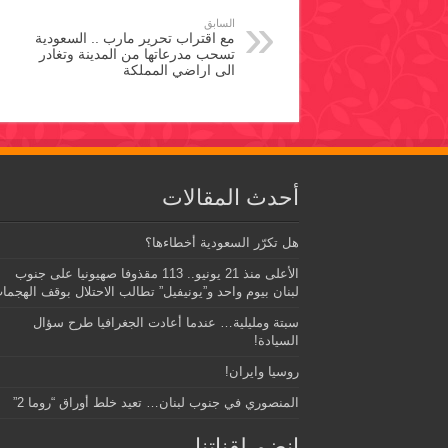
السابق
مع اقتراب تحرير مارب .. السعودية
تسحب مدرعاتها من المدينة وتغادر
الى اراضي المملكة
أحدث المقالات
هل تكرّر السعودية أخطاءها؟
الأعلى منذ 21 يونيو.. 113 مقذوفا صهيونيا على جنوب
لبنان بيوم واحد و”يونيفيل” تطالب الاحتلال بوقف الهجما
سبتة ومليلية… عندما أعادت الجغرافيا طرح سؤال
السيادة!
روسيا وايران!
المنصوري في جنوب لبنان… تعيد خلط أوراق “روما 2”
إنضم لقناتنا