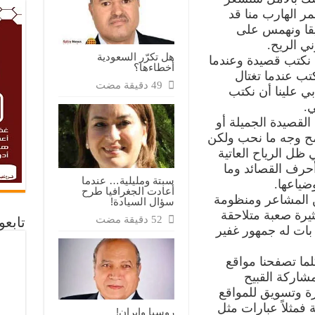
ر الهارب منا قد
يقا ونهمس على
ني الريح.
هل تكرّر السعودية
أن نكتب قصيدة وعندما
أخطاءها؟
كتب عندما تغتال
بي علينا أن نكتب
ي.
القصيدة الجميلة أو
مح وجه ما نحب ولكن
ل الرياح العاتية
 أحرف القصائد وما
سبتة ومليلية… عندما
ضياعها.
أعادت الجغرافيا طرح
من المشاعر ومنظومة
سؤال السيادة!
ثيرة صعبة متلاحقة
تابع
بات له جمهور غفير
لما تصفحنا مواقع
شاركة القبيح
رة وتسويق للمواقع
حة بذيئة فمثلاً عبارات مثل
روسيا وايران!