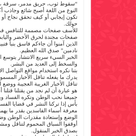
“سقوط ثوب، حريق مدمر، سرقة ،احت
النوع من اللغة أصبح شائع وجاذب أ
تكون إيجابي أو كيف تحقق نجاح أ
حولك.
للأسف صفحات مصممة للتنافس في نق
صفحات مجندة لحرق الأخضر واليابس د
الذين آمنوا أن جاءكم فاسق بنبأ فتبي
نادمين” صدق الله العظيم.
الخبر السيء سريع الانتشار يتوسع 
والسخط إلى العديد من البشر.
بتنا نكره استخدام مواقع التواصل ا
يدرك ما يفعله تناقل الأخبار المس
تناقل الأخبار الغريبة العجيبة ووضع 
هو عبارة أن لم نجد من يقتلنا قتلنا أنف
جميعنا نحب الوطن ونكره الفساد و
بأس إذا تركنا النشر في قضايا الفسا
معرفة أسماء الفاسدين بقدر ما يهم
الوضع وإستعادة مقدرات الوطن وض
أوقفوا السباق المحموم لتناقل ومشار
بصدق الخبر المنقول.