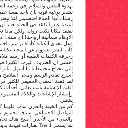
بهدوء النفس والسلام. في زحمة العم
نشعر برغبة قوية بأن نأخذ نفسا عم
رسلك أيها الحياة احتصنيني لئلا تبعثر
أعتدنا عندما نفقد في الحياة حبيباً 
نفتقد مكاناً نكتب رواية ولكن ماذا ن
الأوهام طمأنينة أرواحنا! أي صنف أد
وهل تجدي الكتابة كأداة ترميم داخل
كان البشر يعبرون عن المحبة بكتابة 
زخرفة الكلمات الطيبة أو رسم ملا
أخشى أن الظروف غيرت الكثير! في ظ
التي تجتاح مجتمعاتنا ما أسهل تناثر
أسرع تقادم الرسم ومحى الملامح و
لقد فقدنا المعنى الحقيقي للكثير 
القيم الإنسانية باتت تعاني. أحداث ك
وإنتشار الإشاعات والكلام المسموم 
ينتظر.
كم من الخيبة والحزن تنتاب قلوبنا ك
التواصل الاجتماعي. سباق محموم لم
والسيء من الأخبار. أصبح هناك تجا
بما يسمى Trend بعبارات قبي