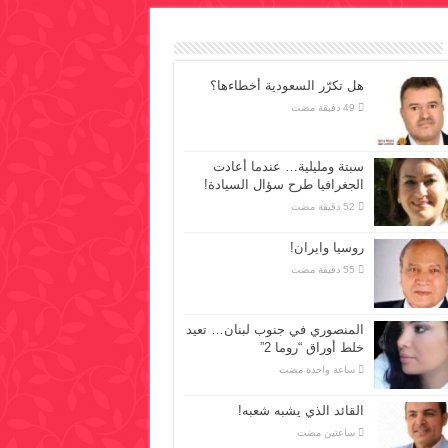
هل تكرّر السعودية أخطاءها؟
سبتة ومليلية… عندما أعادت
الجغرافيا طرح سؤال السيادة!
روسيا وايران!
المنصوري في جنوب لبنان… تعيد
خلط أوراق “روما 2”
‏ساعة واحدة مضت
القائد الذي يشبه شعبه!
‏ساعتين مضت