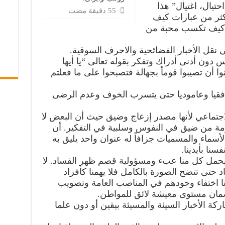
يال، اغتيال” هذا
كثر من عبارات كيف
و كيف تكسب محبة من
ل الأخبار الفضائحية والاحرف السوقية.
ون أدنى أدراك وتفكر بقوله تعالى “يا أيها
نوا أن تصيبوا قوماً بجهالة فتصبحوا على ما فعلتم
افقيا وعاموديا حتى يتسرب الخوف وعدم الرضى
لاجتماعي لأنها مصدر إزعاج وضيق حيث أن البعض لا
مومة من ضيق في النفوس وسلبية في التفكير. أن
الأسماء والمسميات جزافاً له عنوان واحد يليق به
سنا بأيدينا.
يحمل كل منا عبء ومسؤولية قصم ظهر الفساد. لا
د حتى تتضح الصورة بالكامل فلا يهمنا كأفراد
نا اختفاء وجودهم في المناصب العامة وتصويب
مان مستوى معيشة لائق للمواطن.
كة الأخبار السيئة والمسيئة بيقين أو دون علما