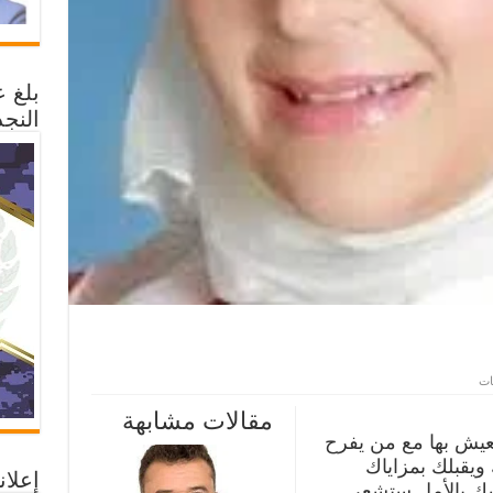
بلغ 
النجد
على
قات
هدوء
الزئبق
مقالات مشابهة
مغلقة
عيش بها مع من يفرح
ويقبلك بمزاياك
إعلان
مسك بالأمل ستشعر