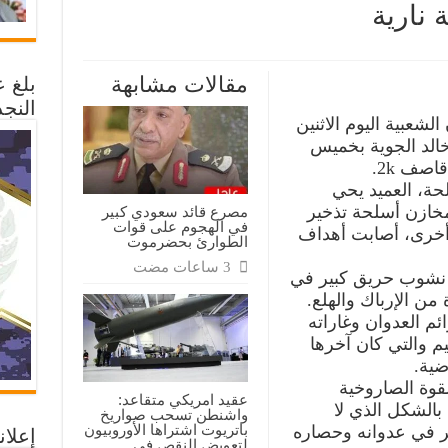
 نارية
مقالات مشابهة
بلغ 
ر
ف
النجد
ة
لشعبية اليوم الاثنين
خالد الجوية بخميس
صف 2k.
ل
حة، العميد يحي
ها
خازن أسلحة تذخير
مصرع قائد سعودي كبير
في الهجوم على قوات
أخرى، أصابت أهداف
الطوارئ بحضرموت
ة
ى نشوب حريق كبير في
من الإرباك والهلع.
ئم العدوان وغاراته
م والتي كان آخرها
قوة الصاروخية
عقيد امريكي متقاعد:
الشكل الذي لا
واشنطن تسحب صواريخ
باتريوت اشتراها الأوروبيون
ر في عدوانه وحصاره
إعلان
لتعويض النقص في