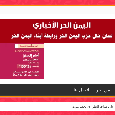
من نحن
اتصل بنا
م على قوات الطوارئ بحضرموت