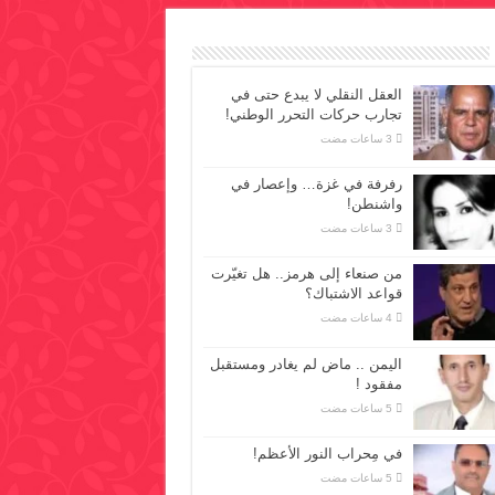
العقل النقلي لا يبدع حتى في
تجارب حركات التحرر الوطني!
رفرفة في غزة… وإعصار في
واشنطن!
من صنعاء إلى هرمز.. هل تغيّرت
قواعد الاشتباك؟
اليمن .. ماض لم يغادر ومستقبل
مفقود !
في مِحراب النور الأعظم!