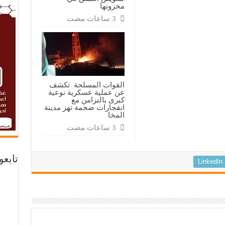
مخزونها
القوات المسلحة تكشف
عن عملية عسكرية نوعية
كبرى بالتزامن مع
انفجارات ضخمة تهز مدينة
المخا
تابع
LinkedIn