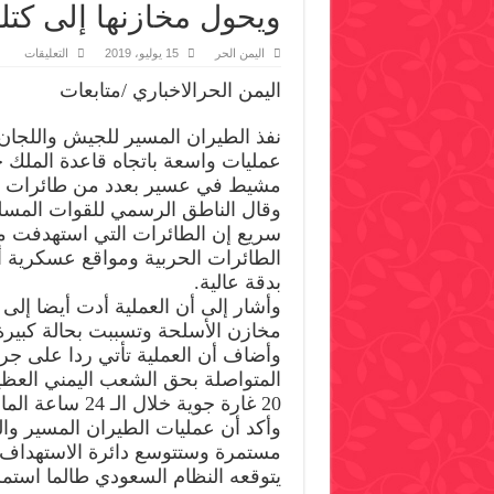
ويحول مخازنها إلى كتلة
على
اليمن الحر
15 يوليو، 2019
التعليقات
سلاح
الجو
اليمن الحرالاخباري /متابعات
المسي
يقص
قاعد
نفذ الطيران المسير للجيش واللجان ا
الملك
خالد
عمليات واسعة باتجاه قاعدة الملك 
في
عسير
مشيط في عسير بعدد من طائرات قا‪‬
ويحو
وقال الناطق الرسمي للقوات المسل
مخازن
إلى
سريع إن الطائرات التي استهدفت م
كتلة
نارية
الطائرات الحربية ومواقع عسكرية 
مغلق
بدقة عالية.
وأشار إلى أن العملية أدت أيضا إل
مخازن الأسلحة وتسببت بحالة كبيرة 
وأضاف أن العملية تأتي ردا على جرا
المتواصلة بحق الشعب اليمني العظي
20 غارة جوية خلال الـ 24 ساعة الماضية.
وأكد أن عمليات الطيران المسير وال
مستمرة وستتوسع دائرة الاستهداف ب
يتوقعه النظام السعودي طالما استم