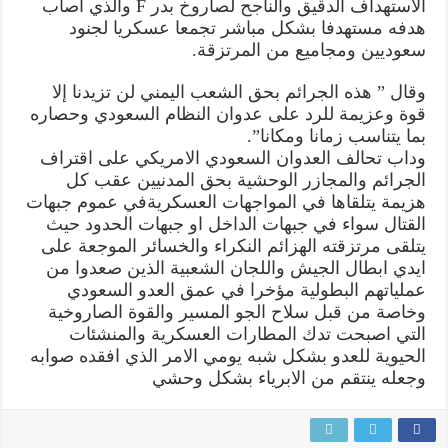
الاستهداف الدقيق والناجح لصاروخ بدر F والذي أصاب
هدفه مستهدفا بشكل مباشر تجمعا عسكريا لجنود
سعوديين ومجاميع من المرتزقة.
وقال ” هذه الجرائم بحق الشعب اليمني لن تزيدنا إلا
قوة وعزيمة للرد على عدوان النظام السعودي وحصاره
بما يتناسب زمانا ومكانا”.
وداب تحالف العدوان السعودي الامريكي على اقتراف
الجرائم والمجازر الوحشية بحق المدنيين عقب كل
هزيمة يتلقاها في المواجهات العسكريةفي عموم جبهات
القتال سواء في جبهات الداخل او جبهات الحدود حيث
يتلقى مرتزقته الهزائم النكراء والخسائر الموجعة على
ايدي ابطال الجيش واللجان الشعبية الذين صعدوا من
عملياتهم البطولية مؤخرا في عمق العدو السعودي
وخاصة من قبل سلاح الجو المسير والقوة الصاروخية
التي اصبحت تدك المطارات العسكرية والمنشئات
الحيوية للعدو بشكل شبه يومي الامر الذي افقده صوابه
وجعله ينتقم من الابرياء بشكل وحشي