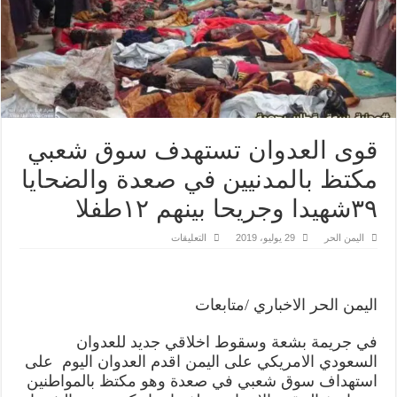
قوى العدوان تستهدف سوق شعبي
مكتظ بالمدنيين في صعدة والضحايا
٣٩شهيدا وجريحا بينهم ١٢طفلا
على
اليمن الحر
29 يوليو، 2019
التعليقات
قوى
العدوان
تستهدف
سوق
شعبي
اليمن الحر الاخباري /متابعات
مكتظ
بالمدنيين
في
في جريمة بشعة وسقوط اخلاقي جديد للعدوان
صعدة
والضحايا
السعودي الامريكي على اليمن اقدم العدوان اليوم على
٣٩شهيدا
وجريحا
استهداف سوق شعبي في صعدة وهو مكتظ بالمواطنين
بينهم