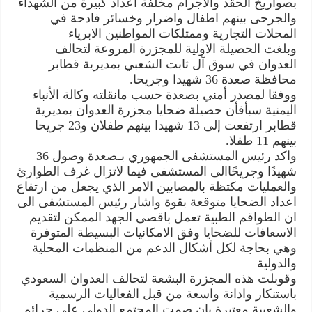
بصواريخ الحقد والاجرام مخلفة اعداد كبيرة من الشهداء
١٢طفلا
مغلقة
والجرحى بينهم اطفال واضرار وخسائر فادحة في
المحلات التجارية وممتلكات المواطنين الابرياء
وبلغت الحصيلة الاولية للمجزرة المروعة لتحالف
العدوان في سوق آل ثابت الشعبي بمديرية قطابر
محافظة صعدة 36 شهيدا وجريحا.
ووفقا لمصدر أمني بصعدة حسب مانقلته وكالة الأنباء
اليمنية سبأفأن حصيلة ضحايا مجزرة العدوان بمديرية
قطابر ارتفعت إلى 13 شهيدا بينهم طفلان و23 جريحا
بينهم 11 طفلا.
واكد رئيس المستشفى الجمهوري بـصعدة وصول 36
شهيدًا وجريحًاالى المستشفى فيما لاتزال غرف الطوارئ
والعمليات مكتظة بالمصابين الامر الذي يجعل من ارتفاع
اعداد الضحايا متوقعة بقوة واشار رئيس المستشفى الى
ان الطواقم الطبية تعمل باقصى الجهد الممكن لتقديم
الاسعافات للضحايا وفق الامكانيات البسيطة المتوفرة
وهي بحاجة لكل أشكال الدعم من المنظمات المحلية
والدولية
وقوبلت هذه المجزرة البشعة لتحالف العدوان السعودي
باستنكار وادانة واسعة من قبل الفعاليات الرسمية
والشعبية معتبرة بان صمت المجتمع الدولي على جرائم