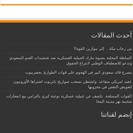
أحدث المقالات
من رحاب مكة… إلى موازين القوة!!
السلطة المحلية بشبوة تبارك العملية العسكرية ضد تحشيدات العدو السعودي
وتدعو للاصطفاف الوطني لانتزاع الحقوق
مصرع قائد سعودي كبير في الهجوم على قوات الطوارئ بحضرموت
عقيد امريكي متقاعد: واشنطن تسحب صواريخ باتريوت اشتراها الأوروبيون
لتعويض النقص في مخزونها
القوات المسلحة تكشف عن عملية عسكرية نوعية كبرى بالتزامن مع انفجارات
ضخمة تهز مدينة المخا
إنضم لقناتنا