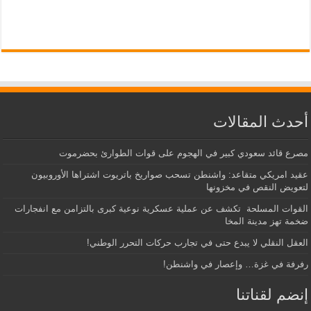
أحدث المقالات
مصرع قائد سعودي كبير في الهجوم على قوات الطوارئ بحضرموت
عقيد امريكي متقاعد: واشنطن تسحب صواريخ باتريوت اشتراها الأوروبيون
لتعويض النقص في مخزونها
القوات المسلحة تكشف عن عملية عسكرية نوعية كبرى بالتزامن مع انفجارات
ضخمة تهز مدينة المخا
العقل النقلي لا يبدع حتى في تجارب حركات التحرر الوطني!
رفرفة في غزة… وإعصار في واشنطن!
إنضم لقناتنا