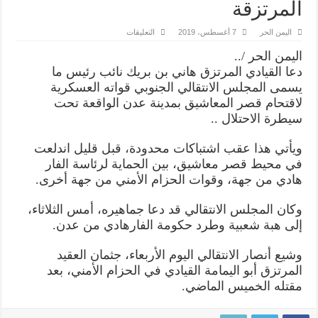
المرتزقة
على
اليمن الحر
7 أغسطس، 2019
التعليقات
بن
بريك
اليمن الحر /..
يدعو
إلى
دعا القيادي المرتزق هاني بن بريك نائب رئيس ما
اقتحام
يسمى المجلس الانتقالي الجنوبي قواته العسكرية
قصر
المعاشيق
لاقتحام قصر المعاشيق بمدينة عدن الواقعة تحت
وعدن
تغرق
سيطرة الاحتلال ..
في
صراع
المرتزقة
ويأتي هذا عقب اشتباكات محدودة، قبل قليل اندلعت
مغلقة
في محيط قصر معاشيق، بين الحماية لرئاسة الفار
هادي من جهة، وقوات الحزام الأمني من جهة أخرى.
وكان المجلس الانتقالي قد دعا جماهيره، أمس الثلاثاء،
إلى هبة شعبية وطرد حكومة الفارهادي من عدن.
وشيع أنصار الانتقالي اليوم الأربعاء، جثمان العقيد
المرتزق أبو اليمامة القيادي في الحزام الأمني، بعد
مقتله الخميس الماضي.