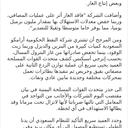
وبعض إنتاج الغاز.
وأضافت الشركة ”فاقد الغاز أثر على عمليات المصافي،
وربما خفض معدلات الاستهلاك بها بمقدار مليون برميل
يوميا، مما يوفر خاما متوسطا وثقيلا للتصدير“.
ومن المرجح أن تشتري شركة النفط الحكومية أرامكو
السعودية كميات كبيرة من البنزين والديزل وربما زيت
الوقود، بينما تخفض صادراتها من غاز البترول المسال،
بحسب إنرجي أسبكتس.كشف متحدث القوات المسلحة
العميد يحيى سريع أن عملية توازن الردع الثانية على
مصفاتي بقيق وخريص تم تنفيذها بطائرات تعمل
بمحركات مختلفة وجديدة مابين عادي ونفاث.
الى حذر متحدث القوات المسلحة اليمنية في بيان
مقتضب اليوم الشركات والأجانب من التواجد في
المعامل التي نالتها ضرباتنا لأنها لاتزال تحت مرمانا وقد
يطالها الاستهداف في أي لحظة.
وجدد العميد سريع التأكيد للنظام السعودي أن يدنا
الطولى تستطيع الوصول إلى أي مكان نريد وفي