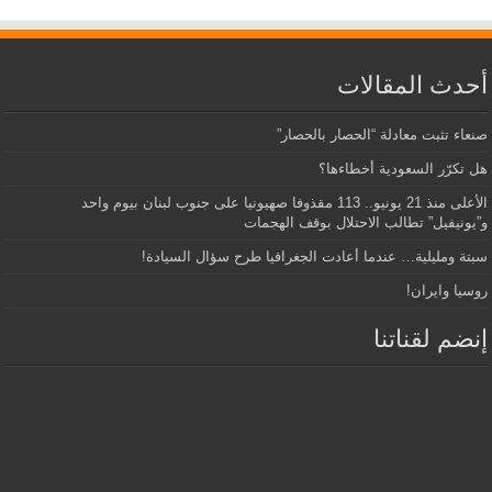
أحدث المقالات
صنعاء تثبت معادلة “الحصار بالحصار”
هل تكرّر السعودية أخطاءها؟
الأعلى منذ 21 يونيو.. 113 مقذوفا صهيونيا على جنوب لبنان بيوم واحد
و”يونيفيل” تطالب الاحتلال بوقف الهجمات
سبتة ومليلية… عندما أعادت الجغرافيا طرح سؤال السيادة!
روسيا وايران!
إنضم لقناتنا