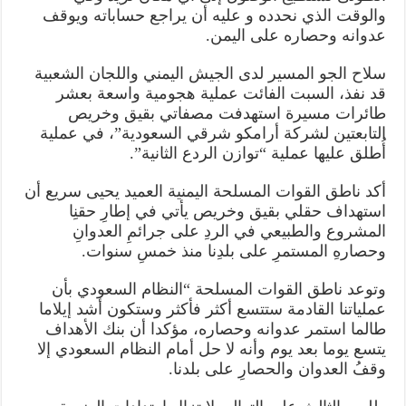
والوقت الذي نحدده و عليه أن يراجع حساباته ويوقف
عدوانه وحصاره على اليمن.
سلاح الجو المسير لدى الجيش اليمني واللجان الشعبية
قد نفذ، السبت الفائت عملية هجومية واسعة بعشر
طائرات مسيرة استهدفت مصفاتي بقيق وخريص
التابعتين لشركة أرامكو شرقي السعودية”، في عملية
أُطلق عليها عملية “توازن الردع الثانية”.
أكد ناطق القوات المسلحة اليمنية العميد يحيى سريع أن
استهداف حقلي بقيق وخريص يأتي في إطارِ حقنِا
المشروع والطبيعي في الردِ على جرائمِ العدوانِ
وحصارهِ المستمرِ على بلدِنا منذ خمسِ سنوات.
وتوعد ناطق القوات المسلحة “النظام السعودي بأن
عملياتنا القادمة ستتسع أكثر فأكثر وستكون أشد إيلاما
طالما استمر عدوانه وحصاره، مؤكدا أن بنك الأهداف
يتسع يوما بعد يوم وأنه لا حل أمام النظام السعودي إلا
وقفُ العدوان والحصارِ على بلدنا.