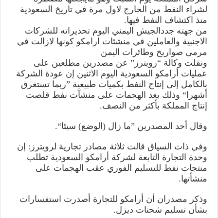
يهدد
لشراء النفط من الخارج لاول مرة في تاريخ السعودية
باستهداف
منشئات
منذ اكتشاف النفط فيها.
ارامكو
من جهته جددالجيش اليمني اليوم تحذيراته للشركات
مجددا
مغلقة
الاجنبية والعاملين في منشئات ارامكو كونها لازالت في
مرمى صواريخ وطائرات اليمن
ونقلت وكالة “رويترز” عن مصدرين مطلعين على
عمليات أرامكو السعودية اليوم الاثنين إن عودة الشركة
بالكامل إلى إنتاج النفط بكميات طبيعية ”ربما تستغرق
أشهرا“ وذلك بعد الهجمات على منشآت نفط قلصت
إنتاج المملكة بأكثر من النصف.
وقال أحد المصدرين ”ما زال (الوضع) سيئا“.
وفي ذات السياق قالت ثلاثة مصادر تجارية لرويترز: إن
وحدة التجارة التابعة لشركة أرامكو السعودية تطلب
منتجات نفط للتسليم الفوري عقب الهجمات على
منشأتها.
وذكر مصدران أن أرامكو للتجارة أصدرت استفسارات
بشأن تسليم شحنات ديزل.