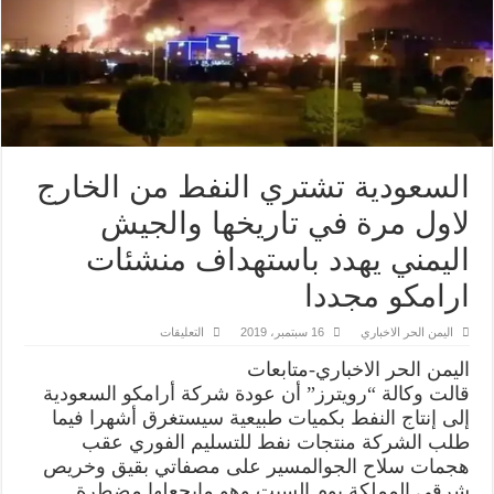
السعودية تشتري النفط من الخارج
لاول مرة في تاريخها والجيش
اليمني يهدد باستهداف منشئات
ارامكو مجددا
على
اليمن الحر الاخباري
16 سبتمبر، 2019
التعليقات
السعودية
تشتري
اليمن الحر الاخباري-متابعات
النفط
من
قالت وكالة “رويترز” أن عودة شركة أرامكو السعودية
الخارج
إلى إنتاج النفط بكميات طبيعية سيستغرق أشهرا فيما
لاول
مرة
طلب الشركة منتجات نفط للتسليم الفوري عقب
في
تاريخها
هجمات سلاح الجوالمسير على مصفاتي بقيق وخريص
والجيش
شرقي المملكة يوم السبت وهو مايجعلها مضطرة
اليمني