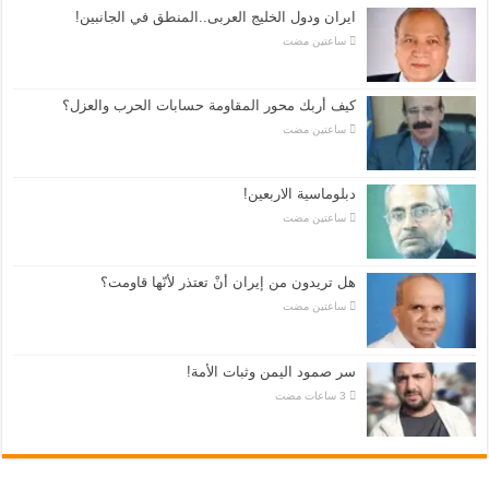
ايران ودول الخليج العربى..المنطق في الجانبين!
‏ساعتين مضت
كيف أربك محور المقاومة حسابات الحرب والعزل؟
‏ساعتين مضت
دبلوماسية الاربعين!
‏ساعتين مضت
هل تريدون من إيران أنْ تعتذر لأنّها قاومت؟
‏ساعتين مضت
سر صمود اليمن وثبات الأمة!