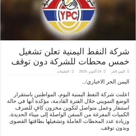
شركة النفط اليمنية تعلن تشغيل
خمس محطات للشركة دون توقف
على
اليمن الحر
19 أكتوبر، 2019
التعليقات
شركة
النفط
اليمن الحر الاخباري/..
اليمنية
تعلن
تشغيل
اعلنت شركة النفط اليمنية اليوم، المواطنين باستقرار
خمس
محطات
الوضع التمويني خلال الفترة القادمة، مؤكدة أنها في حالة
للشركة
دون
استنفار وعمل متواصل لتكوين مخزون كافٍ للصرف
توقف
الكميات المفرغة من السفن الواصلة إلى ميناء الحديدة،
مغلقة
وزيادة عدد المحطات العاملة وتشغيلها بطاقتها القصوى
وبدون توقف.