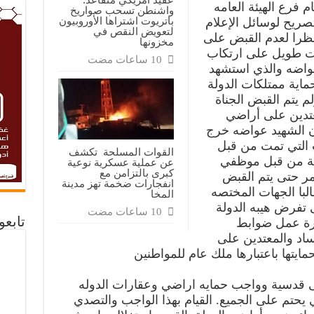
 فرع الهيئة العامه
واشنطن تسحب صواريخ
باتريوت اشتراها الأوروبيون
تصريح لوسائل الإعلام
لتعويض النقص في
 نظرا لعدم القبض على
مخزونها
قت طويل على ارتكاب
واضه والذي استشهد
ماية ممتلكات الدولة
 يتم القبض الجناة
عتدين على أراضي
ن الشهيد عواضه خرج
 التي تمت من قبل
القوات المسلحة تكشف
اجية من قبل موظفي
عن عملية عسكرية نوعية
كبرى بالتزامن مع
تمر حتى يتم القبض
انفجارات ضخمة تهز مدينة
لبا الجهات المختصه
المخا
 تفرض هيبه الدولة
تابع
ورة عمل ضوابط
ساد والمعتدين على
مايتها باعتبارها ملك عام للمواطنين
 قدسية وواجب حمايه اراضي وعقارات الدوله
يحتم على الجميع. القيام بهذا الواجب والتصدي