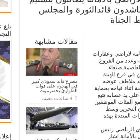
ناشدون قائدالثورة والمجلس
 الجناة
بلغ 
النجد
فوا
ة
مقالات مشابهة
مه
اضي
انة
امه لاراضي وعقارات
بون
يم
مه وعدد من الفروع
ازم
لعاصمة صنعاء
ضه
ن في فرع الهيئة
شدون
الثورة
محمد ملاطف عوضه
مصرع قائد سعودي كبير
مجلس
في الهجوم على قوات
ياسي
اثناء قيامه بحماية
الطوارئ بحضرموت
دخل
لى يد عصابه تتبع
ط
اة
ع المئات الموظفين
ة
ن التحرير وسط
ت المنددة بهذه
ري الرباصي رئيس
إعلان
بالأمانة اشار
عقيد امريكي متقاعد: