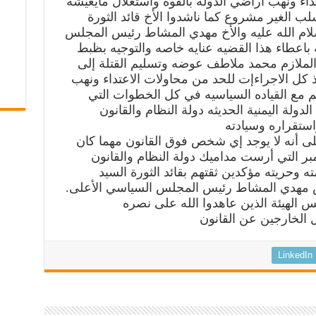
اء ونهب أراضي الدولة بالقوه واستغلال مايعيشه
 الغير مشروع كما ناشدوا الأخ قائد الثورة
سلام الله عليه والأخ مهدي المشاط رئيس المجلس
ة باعطاء هذا القضيه عنايه خاصه والتوجيه بظبط
الملازم محمد ملاطف عوضه وتسليم القتلة إلى
كل الاجراءإت للحد من محاولات الاعتداء ونهب
م مع القياده السياسيه في كل الخطوات التي
الدولة اليمنية الحديثه دولة النظام والقانون
استقراره وسيادته
ى أنه لا يوجد إي شخص فوق القانون مهما كان
بعد ثوره ال21 من سبتمبر التي أرست مداميك دولة النظام والقانون
ته وحريته مؤكدين ثقتهم بقائد الثورة السيد
يس مهدي المشاط رئيس المجلس السياسي الأعلى.
س الهيئة الذين عاهدوا الله على نصره
 الخارجين عن القانون
LinkedIn