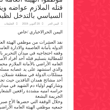
قتله الملازم عواضه وي
السياسي بالتدخل لظبط
على
اليمن الحر
20 أكتوبر، 2019
التعليقات
موظ
الهيئ
اليمن الحرالاخباري /خاص
العا
للأر
بالأم
نفذ العشرات من موظفي الهيئة الع
يطال
بتسل
الدوله بأمانة العاصمة والادارة العا
قتله
المل
وقفه احتجاجيه في ميدان التحرير با
عوا
للمطالبة بتسليم قتله أحد أفراد الأم
وينا
قائد
العامه الأراضي بالأمانة الملازم 
وال
الس
والذي استشهد على يد عصابه مسلحة 
بالت
ممتلكات.الدولة في منطقة شملان. ع
لظب
الجن
أحد مشائخ همدان النافذين حيث تجم
مغلق
وشاركهم اولياء دم الشهيد في ميدا
حراسه امنيه مشددة رافعين الشعارا
الجريمة البشعة
وخلال الوقفة التي حضرها الأخ صب
جمعيه موظفي الهيئة العامه الأراضي 