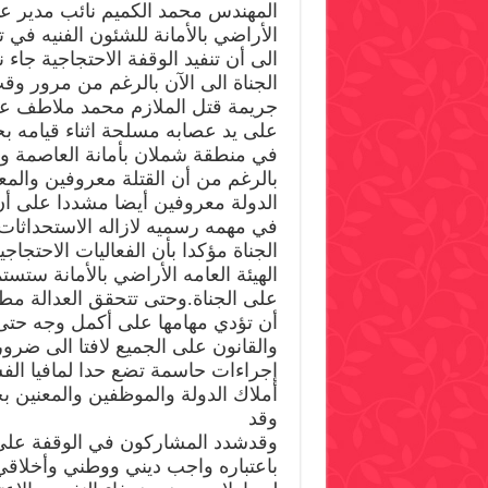
المهندس محمد الكميم نائب مدير عام
الأراضي بالأمانة للشئون الفنيه في 
الى أن تنفيد الوقفة الاحتجاجية جاء
الجناة الى الآن بالرغم من مرور و
جريمة قتل الملازم محمد ملاطف ع
على يد عصابه مسلحة اثناء قيامه بح
في منطقة شملان بأمانة العاصمة ولم
بالرغم من أن القتلة معروفين والم
الدولة معروفين أيضا مشددا على أ
في مهمه رسميه لازاله الاستحداثات
الجناة مؤكدا بأن الفعاليات الاحتج
الهيئة العامه الأراضي بالأمانة ستس
على الجناة.وحتى تتحقق العدالة مطا
أن تؤدي مهامها على أكمل وجه حتى
والقانون على الجميع لافتا الى ضر
إجراءات حاسمة تضع حدا لمافيا الف
أملاك الدولة والموظفين والمعنين بح
وقد
وقدشدد المشاركون في الوقفة على
باعتباره واجب ديني ووطني وأخلاقي 