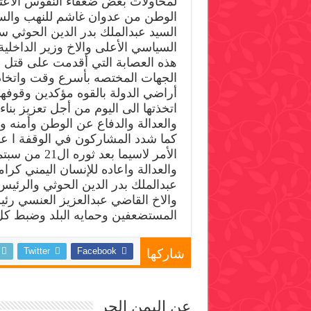
لمحاولات بعض ضعفاء النفوس الاعتد
الوطن من عدوان غاشم للنهب والسلب
السيد عبدالملك بدر الدين الحوثي 
السياسي الأعلى والاخ وزير الداخلي
هذه العصابة التي أقدمت على قتل 
الجهات المختصه بأسرع وقت واتخاذ 
أراضي الدولة بالقوه مؤكدين وقوفه
اتخذتها الى اليوم من أجل تعزيز بناء 
والعدالة والدفاع عن الوطن وأمنه و
كما شدد المشاركون في الوقفة ا عل
الأمر لاسيما 
والعدالة واعاده للإنسان اليمني كرام
عبدالملك بدر الدين الحوثي والرئ
والاخ القاضي عبدالعزيز العنسي رئي
المستضعفين وحمايه البلد وضبط كل
Twitter
Facebook
شاركها
عن اليمن الحر