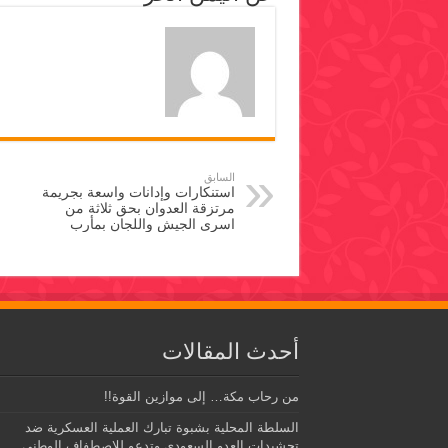
السابق
استنكارات وإدانات واسعة بجريمة
مرتزقة العدوان بحق ثلاثة من
اسرى الجيش واللجان بمأرب
أحدث المقالات
من رحاب مكة… إلى موازين القوة!!
السلطة المحلية بشبوة تبارك العملية العسكرية ضد
تحشيدات العدو السعودي وتدعو للاصطفاف الوطني