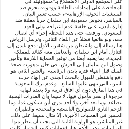
على المجتمع الدولي الاضطلاع بـ”مسؤوليته في
المحافظة على إمدادات الطاقة ووقوفه بحزم ضد
المليشيات الحوثية الإرهابية»، حسب تعبير البيان.
بالمباشر، تخوض سعودية ابن سلمان حرباً معلنة ضد
إدارة بايدن، على خلفية عدم اعترافه بولي العهد
السعودي، ورفضه حتى هذه اللحظة إجراء أي اتصال
معه، ولو هاتفيا فضلاً عن اللقاء الثنائي، وترسل الرياض
هنا رسالة إلى واشنطن من شقين، الأول: دفع بايدن إلى
التنازل أمام ابن سلمان، والتعامل معه كقائد للمملكة
الجديدة، بما يعنيه أيضا من توفير الحماية اللازمة وتأمين
وصول ابن سلمان إلى العرش، في حال تدهورت صحة
الملك قبل انتهاء فترة بايدن الرئاسية. والشق الثاني هو
دفع واشنطن للقبول بالبحث الجدي عن إنهاء حرب
اليمن، التي تنهي عامها السابع ، وعدم ترك السعودية
في هذا المأزق دون أي آفاق قريبة ولا بعيدة لنهاية
مرجوة أو نصر مأمول فيها، لا سيما وأن القدرات اليمنية
تتصاعد يوما بعد آخر، ولا أحد يدري أين ستكون غدا، وما
الزخم الناري للصواريخ البالستية والمجنحة والطيران
المسير في العمليات الأخيرة، إلا مثال بسيط على ذلك.
غير المباشر، هو الزاوية الثانية التي يجب أن ينظر منها
إلى البيان، وهي الأهم هنا، فعمليات كسر الحصار كانت