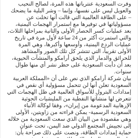
إلى
وفرت السعودية عنترياتها هذه المرة، لصالح النحيب
ضبط
والعويل ليس على نفسها، وإنما – وشر البلية ما يضحك
النفس..
ما
– على الطاقة العالمية التي قالت أنها تخلت عن
السر؟!
مغلقة
مسؤولياتها في توفيرها مع استمرار الهجمات اليمنية،
بعد عمليات كسر الحصار الأولى والثانية بمراحلها الثلاث،
والتي استمرت أكثر من 24 ساعة لأول مرة في تاريخ
عمليات الردع اليمنية، وأوسعها وأكبرها، وهي المرة
الأولى تقريباً، التي تنتشر كل تلك الصور والمشاهد
للحرائق والدمار الذي يلحق أرامكو والمنشآت الحيوية،
بعد أن دأبت السعودية على حظر نشر أي منها طوال
سنوات.
بيان شركة أرامكو الذي نص على أن «المملكة العربية
السعودية تعلن أنها لن تتحمل مسؤولية أي نقص في
إمدادات البترول للأسواق العالمية في ظل الهجمات التي
تتعرض لها منشآتها النفطية من المليشيات الحوثية
الإرهابية المدعومة من إيران»، وفقا لوكالة الأنباء
السعودية الرسمية- يمكن قراءته من زاويتين، الأولى
وهي مقصودة من البيان الذي سعت السعودية من خلاله
إلى تجييش المجتمع الدولي ضد اليمن، تحت عنوان
حماية إمدادات الطاقة، ونصت على ذلك صراحة بأن: