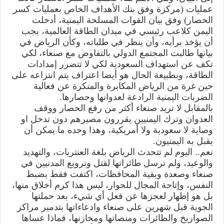
عمليات (مركزة وفق بنك الأهداف الخاص بعمليات كسر
الحصار) وفق بيان القوات المسلحة اليمنية، أدخلت
اليمن كلاعب رئيسي في ميدان الطاقة العالمية، يجب
أن يؤخذ برأيه، وأن ينظر في طلباته، وكأن الرياض في
بيانها طالبت المجتمع الدولي بالتفاوض مع صنعاء، لكي
تكف عن استهداف السعودية لكي لا تتضرر إمدادات
الطاقة، وبطبيعة الحال هو أيضا اعتراف يتم انتزاعه على
حين غرة من الرياض المكابرة والمنكرة عن فعالية
الضربات اليمنية الرادعة لعدوانها وحصارها.
بالمقابل لا تريد صنعاء أكثر من رفع الحصار ووقف
العدوان وترك اليمنيين يقررون مصيرهم دون تدخل او
وصاية لا سعودية ولا أمريكية، وهذا وحده ما يمكن أن
يقبل به اليمنيون.
نعم.. اليوم لم تتحدث الرياض بلغة العنتريات، والتهديد
والوعيد، ولم ترسل طائراتها لقتل وترويع المدنيين في
صنعاء وصعدة وبقية المحافظات، اكتفت فقط بضبط
النفس، وإتاحة المجال للحوار، ليس هذا كرم أخلاق منها،
بل هو إظهار لعجزها عن فعل أي شيء، بعد حملتها
الجوية قبل شهرين على صنعاء وادعاءاتها بتدمير مراكز
الصواريخ والطائرات ومنصاتها ومخازنها، فماذا عساها