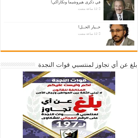
في ذكرى هيروشيما ونكازاكي!
خــيار الحــل!
بلغ عن أي تجاوز لمنتسبي قوات النجدة