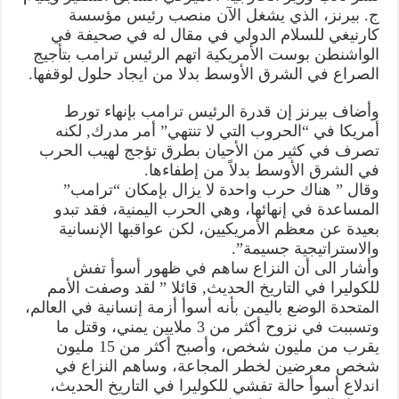
في
ج. بيرنز، الذي يشغل الآن منصب رئيس مؤسسة
اليمن
مغلقة
كارنيغي للسلام الدولي في مقال له في صحيفة في
الواشنطن بوست الأمريكية اتهم الرئيس ترامب بتأجيج
الصراع في الشرق الأوسط بدلا من ايجاد حلول لوقفها.
وأضاف بيرنز إن قدرة الرئيس ترامب بإنهاء تورط
أمريكا في “الحروب التي لا تنتهي” أمر مدرك, لكنه
تصرف في كثير من الأحيان بطرق تؤجج لهيب الحرب
في الشرق الأوسط بدلاً من إطفاءها.
وقال ” هناك حرب واحدة لا يزال بإمكان “ترامب”
المساعدة في إنهائها، وهي الحرب اليمنية، فقد تبدو
بعيدة عن معظم الأمريكيين، لكن عواقبها الإنسانية
والاستراتيجية جسيمة”.
وأشار الى أن النزاع ساهم في ظهور أسوأ تفش
للكوليرا في التاريخ الحديث, قائلا ” لقد وصفت الأمم
المتحدة الوضع باليمن بأنه أسوأ أزمة إنسانية في العالم،
وتسببت في نزوح أكثر من 3 ملايين يمني، وقتل ما
يقرب من مليون شخص، وأصبح أكثر من 15 مليون
شخص معرضين لخطر المجاعة، وساهم النزاع في
اندلاع أسوأ حالة تفشي للكوليرا في التاريخ الحديث،