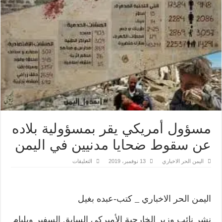
مسؤول أمريكي يقر بمسؤولية بلاده
عن سقوط ضحايا مدنيين في اليمن
على
اليمن الحر الاخباري
13 نوفمبر، 2019
التعليقات
مسؤول
أمريكي
يقر
بمسؤولية
بلاده
اليمن الحر الاخباري _ كتب-عبده بغيل
عن
سقوط
ضحايا
نشر نائب وزير الخارجية الأميركي السابق السفير ويليام
مدنيين