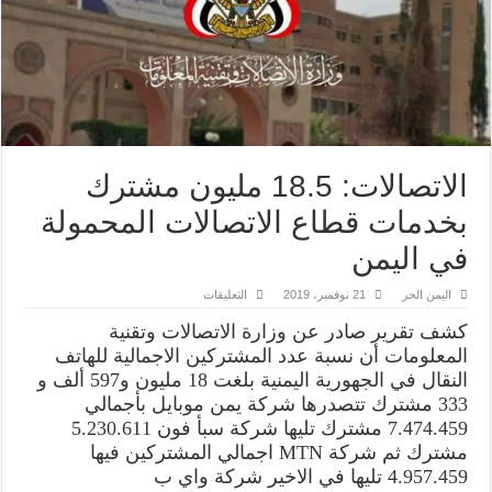
الاتصالات: 18.5 مليون مشترك
بخدمات قطاع الاتصالات المحمولة
في اليمن
على
اليمن الحر
21 نوفمبر، 2019
التعليقات
الاتصالات:
18.5
كشف تقرير صادر عن وزارة الاتصالات وتقنية
مليون
مشترك
المعلومات أن نسبة عدد المشتركين الاجمالية للهاتف
بخدمات
النقال في الجهورية اليمنية بلغت 18 مليون و597 ألف و
قطاع
الاتصالات
333 مشترك تتصدرها شركة يمن موبايل بأجمالي
المحمولة
في
7.474.459 مشترك تليها شركة سبأ فون 5.230.611
اليمن
مشترك ثم شركة MTN اجمالي المشتركين فيها
مغلقة
4.957.459 تليها في الاخير شركة واي ب