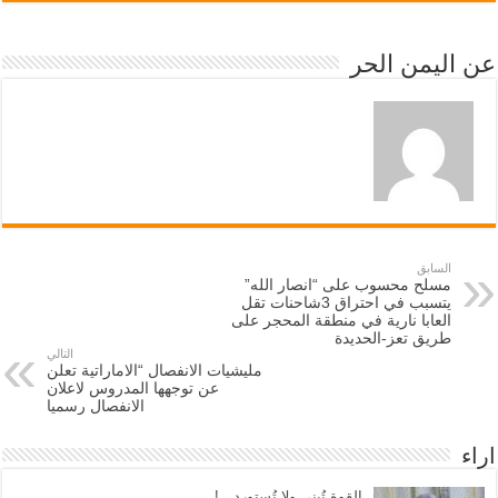
عن اليمن الحر
السابق
مسلح محسوب على “انصار الله”
يتسبب في احتراق 3شاحنات تقل
العابا نارية في منطقة المحجر على
طريق تعز-الحديدة
التالي
مليشيات الانفصال “الاماراتية تعلن
عن توجهها المدروس لاعلان
الانفصال رسميا
اراء
القوة تُبنى ولا تُستورد…!