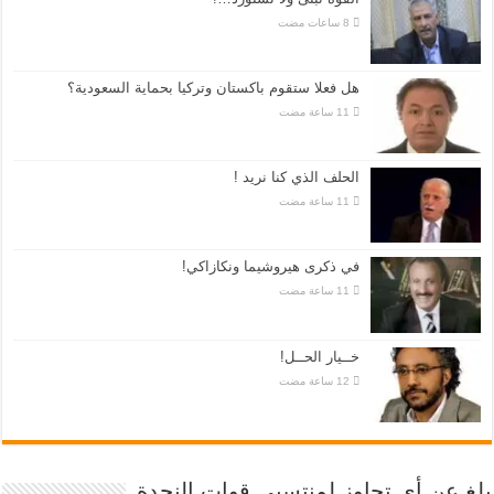
هل فعلا ستقوم باكستان وتركيا بحماية السعودية؟
الحلف الذي كنا نريد !
في ذكرى هيروشيما ونكازاكي!
خــيار الحــل!
بلغ عن أي تجاوز لمنتسبي قوات النجدة