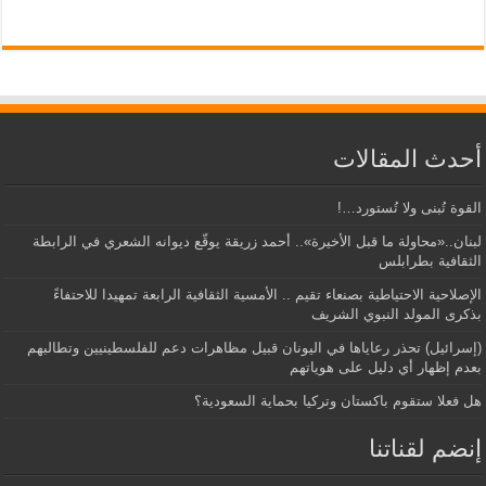
أحدث المقالات
القوة تُبنى ولا تُستورد…!
لبنان..«محاولة ما قبل الأخيرة».. أحمد زريقة يوقّع ديوانه الشعري في الرابطة
الثقافية بطرابلس
الإصلاحية الاحتياطية بصنعاء تقيم .. الأمسية الثقافية الرابعة تمهيدا للاحتفاءً
بذكرى المولد النبوي الشريف
(إسرائيل) تحذر رعاياها في اليونان قبيل مظاهرات دعم للفلسطينيين وتطالبهم
بعدم إظهار أي دليل على هوياتهم
هل فعلا ستقوم باكستان وتركيا بحماية السعودية؟
إنضم لقناتنا