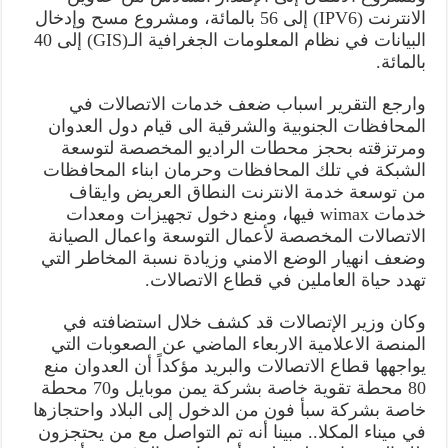
الانترنت (IPV6) إلى 56 بالمائة، ومشروع مسح وإدخال
البيانات في نظام المعلومات الجغرافية الـ(GIS) إلى 40
بالمائة.
وارجع التقرير اسباب ضعف خدمات الاتصالات في
المحافظات الجنوبية والشرقية الى قيام دول العدوان
ومرتزقته بحجز محطات الراديو المخصصة لتوسعة
الشبكة في تلك المحافظات وحرمان ابناء المحافظات
من توسعة خدمة الانترنت النطاق العريض وايقاف
خدمات wimax فيها، ومنع دخول تجهيزات ومعدات
الاتصالات المخصصة لأعمال التوسعة واعمال الصيانة
وضعف انهيار الوضع الامني وزيادة نسبة المخاطر التي
تهدد حياة العاملين في قطاع الاتصالات.
وكان وزير الإتصالات قد كشف خلال استضافته في
المنصة الاعلامية الاربعاء الماضي عن الصعوبات التي
يواجهها قطاع الاتصالات والبريد مؤكداً أن العدوان منع
80 محطة تقوية خاصة بشركة يمن موبايل و70 محطة
خاصة بشركة سبأ فون من الدخول إلى البلاد واحتجازها
في ميناء المكلا.. مبينا أنه تم التواصل مع من يحتجزون