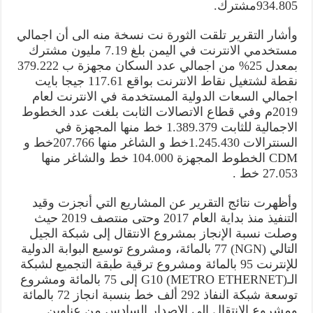
934.805مشترك.
وأشار التقرير تلقت الثورة نت نسخة منه الى أن اجمالي
مستخدمي الانترنت في اليمن بلغ 7.19 مليون مشترك
بمعدل 25% من اجمالي عدد السكان مجهزة ب 379.222
نقطة لشتغيل نقاط الانترنت بواقع 117.61 جيجا بايت
اجمالي السعات الدولية المستخدمة في الانترنت لعام
2019م وفي قطاع الاتصالات الثابت بلغت عدد الخطوط
الاجمالية للثابت 1.389.379 خط منها المجهزة في
السنترالات 1.245.430خط و الشاغر منها 207.766خط و
CDM الخطوط المجهزة 104.000 خط والشاغر منها
27.053 خط .
وأظهرت نتائج التقرير عن المشاريع التي أنجزت وقيد
التنفيذ منذ بداية العام 2017 وحتى منتصف 2019 حيث
وصلت نسبة الإنجاز بمشروع الانتقال إلى شبكة الجيل
التالي (NGN) 77 بالمائة، ومشروع توسيع البوابة الدولية
للإنترنت 95 بالمائة ومشروع ترقية طبقة التجميع لشبكة
الـG10 (METRO ETHERNET) إلى 75 بالمائة ومشروع
توسعة شبكة النفاذ 292 ألف خط بنسبة انجاز 72 بالمائة
ومشروع الانتقال إلى الإصدار السادس من عناوين