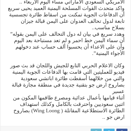
الامريكي السعودي الاماراتي مساء اليوم الأربعاء ..
واكد متحدث القوات المسلحة اليمنية العميد يحيى سريع
أن الدفاعات الجوية تمكنت من اسقاط طائرة تجسسية
تابعة لدول تحالف العدوان على اليمن قبالة جيزان
بسلاح مناسب..
وهدد سريع في بيان له دول التحالف على اليمن بقوله”
أن سماء اليمن خط احمر و لم تعد مستباحة بعد اليوم
وأن على الاعداء أن يحسبوا ألف حساب عند دخولهم
الأجواء اليمنية”.
وكان الاعلام الحربي التابع للجيش واللجان قد بث صور
فيديو للعمليتين التي قامت بها الدفاعات الجوية اليمنية
والتي من خلالهما أسقطت طائرة اباتشي سعودية
بصاروخ ارض جو بتقنية جديدة في منطقة مجازة قبالة
عسير
أثناء قيامها بأعمال عدائية ومصرع طاقمها المكون من
اثنين سعوديين واحترقت بالكامل وكذلك استهداف
الطائرة الاستطلاعية المقاتلة ( Wing Loong) بصاروخ
ارض جو ..