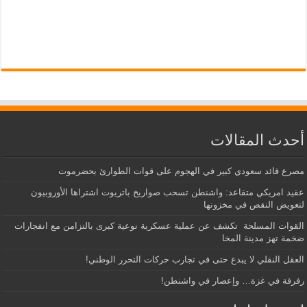
أحدث المقالات
مصرع قائد سعودي كبير في الهجوم على قوات الطوارئ بحضرموت
عقيد امريكي متقاعد: واشنطن تسحب صواريخ باتريوت اشتراها الأوروبيون
لتعويض النقص في مخزونها
القوات المسلحة تكشف عن عملية عسكرية نوعية كبرى بالتزامن مع انفجارات
ضخمة تهز مدينة المخا
العقل النقلي لا يبدع حتى في تجارب حركات التحرر الوطني!
رفرفة في غزة… وإعصار في واشنطن!