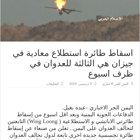
اسقاط طائرة استطلاع معادية في
جيزان هي الثالثة للعدوان في
ظرف اسبوع
على
اليمن الحر الاخباري
5 ديسمبر، 2019
التعليقات
اسقاط
طائرة
استطلاع
معادية
في
اليمن الحر الاخباري -عبده بغيل.
جيزان
هي
الدفاعات الجوية اليمنية وبعد اقل اسبوع من إسقاط
الثالثة
للعدوان
طائرتي الاباتشي و الاستطلاعية ( Wing Loong) التابعتين
في
لتحالف العدوان على اليمن.. تعلن من صنعاء عن إسقاط
ظرف
اسبوع
طائرة تجسسية جديدة اخرى تابعة لدول تحالف العدوان
مغلقة