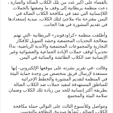
لايجاد
بالقضاء على اكبر عدد من تلك الكلاب الضالة والضارة ،
الحلول
دعت منظمة بريطانية إلى وقف ما وصفتها بالحملات
المناسبة
مغلقة
اللاإنسانية التي تنفذ في مكافحة الكلاب الضالة في
اليمن مقترحة بناء ملاجئ لتلك الكلاب، مبدية إستعدادها
في تقديم المشورة في هذا الجانب.
وأطلقت منظمة «كراودفوندر» البريطانية -التي تهتم
بمعالجة التحديات المجتمعية وحشد التمويل للأفكار
التجارية والمجموعات المجتمعية والأندية الرياضية- نداءً
تحذيرياً لوقف حملات الإبادة الجماعية والعشوائية وغير
الإنسانية ضد الكلاب الطائشة والسائبة في اليمن.
وقالت -في تقرير نشرته على موقعها الإلكتروني- إنها
مستعدة لإرسال فريق متخصص من وحدة حماية البيئة
في المنظمة لتقديم المشورة والخطط الإجرائية
للمناطق المستهدفة لتنفيذ حملات ضد الكلاب الضالة
بطريقة أكثر إنسانية للحد من زيادة تلك الكلاب وضمان
سلامة البيئة والمجتمع.
وتتواصل وللأسبوع الثالث على التوالي حملة مكافحة
الكلاب الضالة ، يُنفذّها صندوق النظافة والتحسين