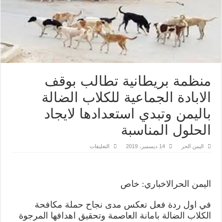
منظمة بريطانية تطالب بوقف
الابادة الجماعية للكلاب الضالة
باليمن وتبدي استعدادها لايجاد
الحلول المناسبة
على
اليمن الحر
14 ديسمبر، 2019
التعليقات
منظمة
بريطانية
تطالب
بوقف
الابادة
اليمن الحرالاخباري: خاص
الجماعية
للكلاب
الضالة
في اول ردة فعل تعكس مدى نجاح حملة مكافحة
باليمن
وتبدي
الكلاب الضالة بامانة العاصمة وتحقيق اهدافها المرجوة
استعدادها