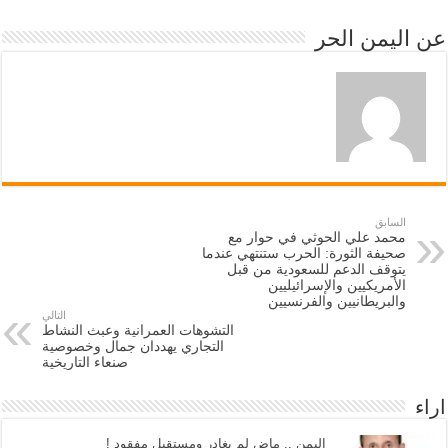
عن اليمن الحر
السابق
محمد علي الحوثي في حوار مع
صحيفة الثورة: الحرب ستنتهي عندما
يتوقف الدعم للسعودية من قبل
الأمريكيين والإسرائيليين
والبريطانيين والفرنسيين
التالي
التشوهات العمرانية وعبث النشاط
التجاري يهددان جمال وخصوصية
صنعاء التاريخية
اراء
اليمن .. ماض لم يغادر ومستقبل مفقود !