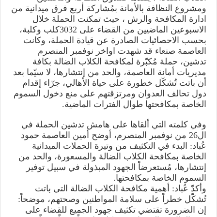
ومشروع النظافة بالأمانة بمُشاركة أربع فرق ميدانية من
ادارة المكافحة والرش ، حيث تمكنت الحملة خلال
الاسبوعين الماضيين من القضاء على 3032كلب وكلبة،
بحسب الاحصائيات الصادرة عن قيادة الحملة، وكانت
العاصمة صنعاء قد شهدت اواخر نوفمبر المنصرم
تدشين، حملة مُكبّرة لمكافحة الكلاب الضالة بكافة
مديريات أمانة العاصمة، والحد من إنتشارها، لا سيّما بعد
أن باتت تُشكّل خطورة على حياة الأهالي، جرّاء إقدام
دول تحالف العدوان ومرتزقتهم على منع دخول السموم
الخاصة بمكافحتها طوال الفترات الماضية.
وفي كلمته التي ألقاها على هامش تدشين الحملة في
ال26 من نوفمبر المنصرم، أوضح أمين العاصمة حمود
عُباد: البدء في التكثيف من وتيرة الحملات الميدانية
الخاصة بمكافحة الكلاب الضالة والمسعورة، والحد من
إنتشارها، مُستعرضاً الجهود المبذولة في سبيل توفير
السموم الخاصة بمكافحتها.
وأكدّ عُباد: أهمية مكافحة الكلاب الضالة التي باتت
تُشكّل خطراً على سلامة المواطنين وصحتهم، موضحاً:
إن الضرورة تقتضي تكثيف جهود الجميع للقضاء على