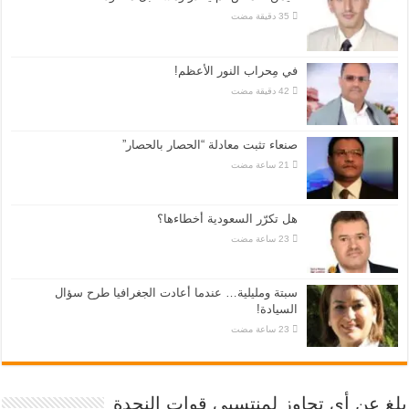
في مِحراب النور الأعظم!
صنعاء تثبت معادلة “الحصار بالحصار”
هل تكرّر السعودية أخطاءها؟
سبتة ومليلية… عندما أعادت الجغرافيا طرح سؤال
السيادة!
بلغ عن أي تجاوز لمنتسبي قوات النجدة