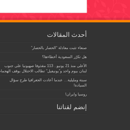
أحدث المقالات
صنعاء تثبت معادلة “الحصار بالحصار”
هل تكرّر السعودية أخطاءها؟
الأعلى منذ 21 يونيو.. 113 مقذوفا صهيونيا على جنوب
لبنان بيوم واحد و”يونيفيل” تطالب الاحتلال بوقف الهجما
سبتة ومليلية… عندما أعادت الجغرافيا طرح سؤال
السيادة!
روسيا وايران!
إنضم لقناتنا