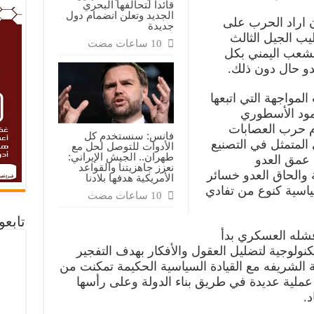
قائدا لتحالفها البحري
الجديد وتعلن انضمام دول
ن اراد الحرب على
جديدة
يب الجيل الثالث
لشعب اليمني بكل
دو حال دون ذلك.
مواجهة التي اتبعها
مود الأسطوري
ام حرب العصابات
فانس: سنستخدم كل
 المتمثل في التصنيع
الأدوات للتوصل لحل مع
طهران.. الجيش الإيراني:
عمق العدو
نعزز جاهزيتنا والقواعد
 والحاق العدو خسائر
الأمريكية هدفها بلادنا
سياسية كنوع من تفادي
تابع
فشله العسكري بدأ
ولوجية لتضليل العقول والأفكار بهدف التفجير
 الشريفه مع القيادة السياسية الحكيمة تمكنت من
عملية عديدة في طريق بناء الدولة وعلى رأسها
.