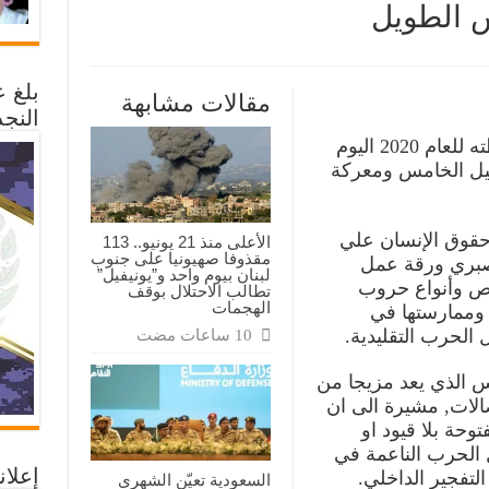
 الطويل
ميين
بلغ 
ن
مقالات مشابهة
النجد
دشن اتحاد الإعلاميين اليمنيين أنشطته للعام 2020 اليوم
جيل الخامس ومعركة
س
ة
ل
حقوق الإنسان علي
الأعلى منذ 21 يونيو.. 113
مقذوفا صهيونيا على جنوب
 صبري ورقة عمل
لبنان بيوم واحد و”يونيفيل”
ئص وأنواع حروب
تطالب الاحتلال بوقف
الهجمات
وممارستها في
الحرب التقليدية.
س الذي يعد مزيجا من
الات, مشيرة الى ان
وحة بلا قيود او
 الحرب الناعمة في
إعلان
لتفجير الداخلي.
السعودية تعيّن الشهري