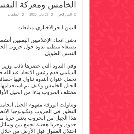
الخامس ومعركة النفس
على
اليمن الحر
27 يناير، 2020
التعليقات
اتحاد
الإعلا
اليمنيي
اليمن الحرالاخباري-متابعات
ينظم
ندوة
حول
حروب
الجيل
بصنعاء بتنظيم ندوة حول حروب ال
الخام
النفس الطويل.
ومعرك
النفس
الطوي
مغلقة
وفي الندوة التي حضرها نائب وزير 
الديلمي قدم رئيس الاتحاد عبدالله
تحمل عنوان الندوة تناول فيها خصا
الجيل الخامس وكيف تم استخدامها 
مختلف الحروب بدءا من الجيل الأول 
وتناولت الورقة مفهوم الجيل الخام
التطور في الحروب وتكنولوجيا الاتص
هذا الجيل من الحروب يعتبر حربا مفت
حدود, وحربا هجينة تجمع بين وسائل
احتلال العقول قبل الأرض من خلال ا