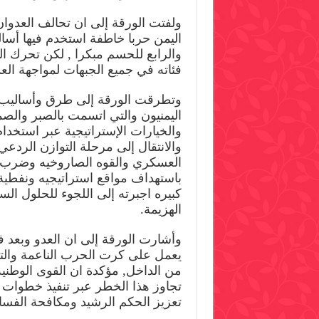
ولفتت الورقة إلى ان تحالف العدوا
اليمن حربا خاطفة استخدم فيها أسال
والرابع للحسم مبكرا , لكن تحرك ا
فئاته في جميع الجبهات لمواجهة الع
وتطرقت الورقة إلى طرق وأساليب ال
اليمنيون والتي اتسمت بالصبر والص
والخيارات الإستراتيجية عبر استخد
والانتقال إلى مرحلة التوازن الردعي
العسكري والقوه الصاروخيه وضرب 
باستهداف مواقع استراتيجيه ونفطية
كبيره اجبرته إلى اللجوء للحلول ال
الهزيمة.
وأشارت الورقة إلى ان العدو وبعد 
يعمل على كرت الحرب الناعمة والتكن
من الداخل, مؤكدة ان القوى الوطنية
تجاوز هذا الخطر عبر تنفيذ خطوات 
تعزيز الحكم الرشيد ومكافحة الفساد