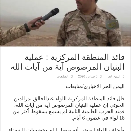
قائد المنطقة المركزية : عملية
البنيان المرصوص آية من آيات الله
على
اليمن الحر
3 فبراير، 2020
التعليقات
قائد
المنطقة
اليمن الحر الاخباري/متابعات
المركزية
:
عملية
قال قائد المنطقة المركزية اللواء عبدالخالق بدرالدين
البنيان
المرصوص
الحوثي إن عملية البنيان المرصوص آية من آيات الله،
آية
من
فمنذ الحرب العالمية الثانية لم يسمع بسقوط أكثر من
آيات
18 لواء في غضون 6 أيام.
الله
مغلقة
وأضاف اللواء الحوثي أنه بفضل الله وبتضحيات الشهداء