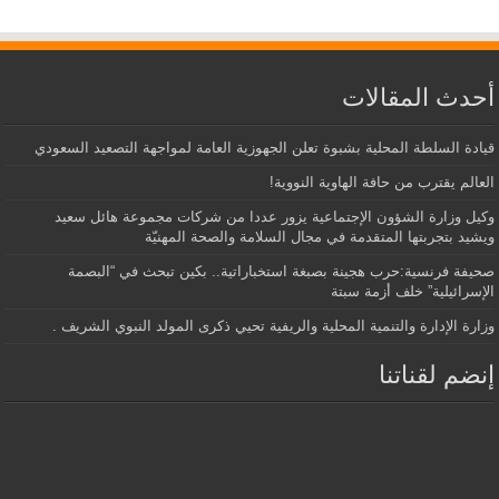
أحدث المقالات
قيادة السلطة المحلية بشبوة تعلن الجهوزية العامة لمواجهة التصعيد السعودي
العالم يقترب من حافة الهاوية النووية!
وكيل وزارة الشؤون الإجتماعية يزور عددا من شركات مجموعة هائل سعيد
ويشيد بتجربتها المتقدمة في مجال السلامة والصحة المهنيّة
صحيفة فرنسية:حرب هجينة بصبغة استخباراتية.. بكين تبحث في “البصمة
الإسرائيلية” خلف أزمة سبتة
وزارة الإدارة والتنمية المحلية والريفية تحيي ذكرى المولد النبوي الشريف .
إنضم لقناتنا