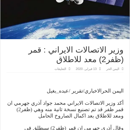
وزير الاتصالات الايراني : قمر
(ظفر2) معد للاطلاق
على
اليمن الحر
13 فبراير، 2020
التعليقات
وزير
الاتصالات
الايراني
:
قمر
اليمن الحرالاخباري/تقرير /عبده_بغيل
(ظفر2)
معد
للاطلاق
أكد وزير الاتصالات الايراني محمد جواد آذري جهرمي ان
مغلقة
قمر ظفر قد تم تصنيع نسخة ثانية منه وهي (ظفر2)
ومعد للاطلاق بعد اكمال الصاروخ الحامل
وقال آذري جهرمي ان قمر (ظفر2) سيطلق في