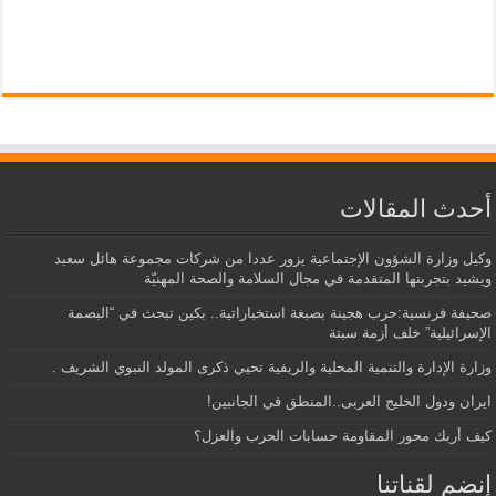
أحدث المقالات
وكيل وزارة الشؤون الإجتماعية يزور عددا من شركات مجموعة هائل سعيد
ويشيد بتجربتها المتقدمة في مجال السلامة والصحة المهنيّة
صحيفة فرنسية:حرب هجينة بصبغة استخباراتية.. بكين تبحث في “البصمة
الإسرائيلية” خلف أزمة سبتة
وزارة الإدارة والتنمية المحلية والريفية تحيي ذكرى المولد النبوي الشريف .
ايران ودول الخليج العربى..المنطق في الجانبين!
كيف أربك محور المقاومة حسابات الحرب والعزل؟
إنضم لقناتنا