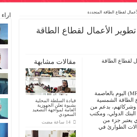
عمال لقطاع الطاقة المتجددة
اراء
طوير الأعمال لقطاع الطاقة
ندة
م
ل لقطاع الطاقة
مقالات مشابهة
وع
ر
مال
اع
قة
جددة
ة
اختتمت مؤسسة مساندة للتنمية (MFD) اليوم بالعاصمة
 الطاقة الشمسية
قيادة السلطة المحلية
بشبوة تعلن الجهوزية
 وشركائهم، بدعم من
العامة لمواجهة التصعيد
البنك الدولي، ومكتب
السعودي
ي يعتبر جزء من
لات الطوارئ في