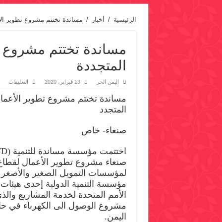
الرئيسية
/
أخبار
/
مساندة تختتم مشروع تطوير الأ
مساندة تختتم مشروع ت
المتجددة
على
اليمن الحر
13 فبراير، 2020
التعليقات
مسا
تختت
مساندة تختتم مشروع تطوير الأعما
مشر
تطوي
المتجدد
الأع
لقط
الطا
صنعاء- خاص
المت
مغلق
صنعاء مشروع تطوير الأعمال لقطاع
لمؤسسات التمويل الصغير والأصغر
مؤسسة التنمية الدولية إحدى هيئات 
الأمم المتحدة لخدمة المشاريع والذ
مشروع الوصول الى الكهرباء في حا
اليمن.