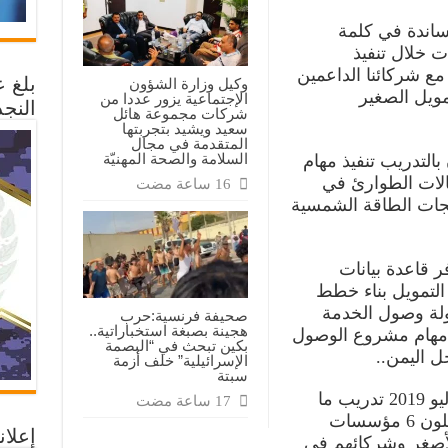
اندة في كلمة
ت خلال تنفيذ
 مع شركائنا الداعمين
بلغ 
وكيل وزارة الشؤون
ويل الصغير
الإجتماعية يزور عددا من
النجد
شركات مجموعة هائل
سعيد ويشيد بتجربتها
المتقدمة في مجال
السلامة والصحة المهنيّة
التدريب تنفيذ مهام
لات الطوارئ في
جات الطاقة الشمسية
ر قاعدة بيانات
لتمويل بناء خطط
ولة وصول الخدمة
صحيفة فرنسية:حرب
هجينة بصبغة استخباراتية..
م مهام مشروع الوصول
بكين تبحث في “البصمة
ل اليمن..
الإسرائيلية” خلف أزمة
سبتة
واستهدف المشروع منذ بدءه في يوليو 2019 تدريب ما
يقارب (100) متدرب ذكور وإناث يمثلون 6 مؤسسات
إعلان
لأصغر وشركائهم في