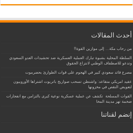
أحدث المقالات
من رحاب مكة… إلى موازين القوة!!
السلطة المحلية بشبوة تبارك العملية العسكرية ضد تحشيدات العدو السعودي
وتدعو للاصطفاف الوطني لانتزاع الحقوق
مصرع قائد سعودي كبير في الهجوم على قوات الطوارئ بحضرموت
عقيد امريكي متقاعد: واشنطن تسحب صواريخ باتريوت اشتراها الأوروبيون
لتعويض النقص في مخزونها
القوات المسلحة تكشف عن عملية عسكرية نوعية كبرى بالتزامن مع انفجارات
ضخمة تهز مدينة المخا
إنضم لقناتنا