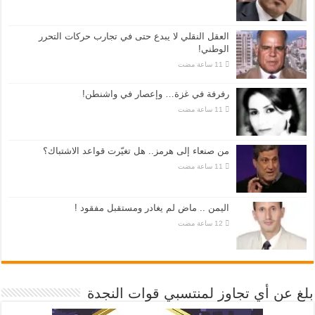
العقل النقلي لا يبدع حتى في تجارب حركات التحرر
الوطني!
رفرفة في غزة… وإعصار في واشنطن!
من صنعاء إلى هرمز.. هل تغيّرت قواعد الاشتباك؟
اليمن .. ماض لم يغادر ومستقبل مفقود !
بلغ عن أي تجاوز لمنتسبي قوات النجدة