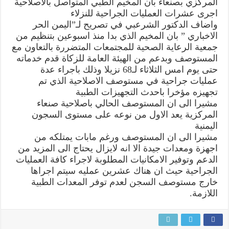
المركزي بصنعاء بان المخيم الطبي المتواصل بالاصلاحية
بالاصلاحية
اجرى عشرات العمليات الجراحية للنزلاء
المركزية
بصنعاء
واضاف الدكتور الشرعبي في تصريح لـ”اليمن الحر
مغلقة
الاخباري ” بان المخيم الذي بدا منذ اسبوعين بتنظيم من
جمعية الرعاية الصحية للمجتمعات المتضررة بالتعاون مع
المستوصف وبدعم من الهيئة العامة للزكاة قدم خدماته
حتى يوم امس الثلاثاء لـ68 نزيلا وذلك باجراء عدة
عمليات جراحية في مستوصف الاصلاحية الذي تم
تجهيزه مؤخرا باحدث التجهيزات الطبية
مشيرا الى ان المستوصف الحالي باصلاحية صنعاء
المركزية يعد الاول من نوعه على مستوى السجون
اليمنية
مشيرا الى ان المستوصف ورغم مابات يمتلكه من
اجهزة ومعدات جيدة الا انه لايزال يحتاج الى المزيد من
الدعم وتوفير الامكانيات المطلوبة لاجراء كافة العمليات
الجراحية حيث ان هناك عشرين عمليه سيتم اجراها
خارج مستوصف السجن لعدم توفر المعدات الطبية
اللازمة.