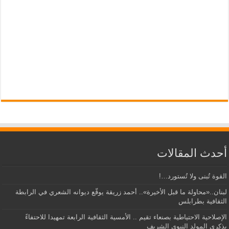
أحدث المقالات
القوة تُبنى ولا تُستورد…!
لبنان..«محاولة ما قبل الأخيرة».. أحمد زريقة يوقّع ديوانه الشعري في الرابطة
الثقافية بطرابلس
الإصلاحية الاحتياطية بصنعاء تقيم .. الأمسية الثقافية الرابعة تمهيدا للاحتفاءً
بذكرى المولد النبوي الشريف