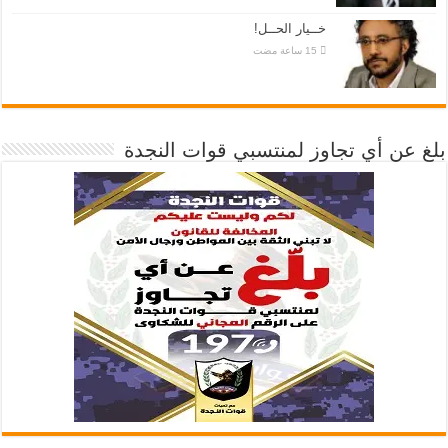
خــيار الحــل!
بلغ عن أي تجاوز لمنتسبي قوات النجدة