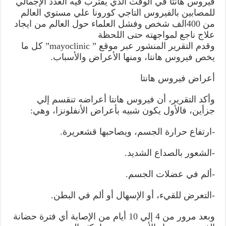
فيروس هانتا في الوقت الذي يقترب فيه العدد الإجمالي
للمصابين بالفيروس التاجي كورونا علي مستوي العالم
من 400الف شخص وفشل العلماء حول العالم من ايجاد
علاج ناجع لمواجهته حتى اللحظة
وقدم التقرير المنشور عبر موقع ” mayoclinic” كل ما
يخص فيروس هانتا، ومنها الأعراض والأسباب.
أعراض فيروس هانتا
وأكد التقرير، أن فيروس هانتا أعراضه تنقسم إلي
جزأين، فالأول يكون شبيه بأعراض الأنفلونزا، وهي:
-ارتفاع حرارة الجسم، ويصاحبها قشعريرة.
-الشعور بالصداع الشديد.
-ألم في عضلات الجسم.
-التعرض للقيء، أو الإسهال أو ألم في البطن.
وبعد مرور من 4 إلي 10 أيام من الإصابة أي فترة حضانة