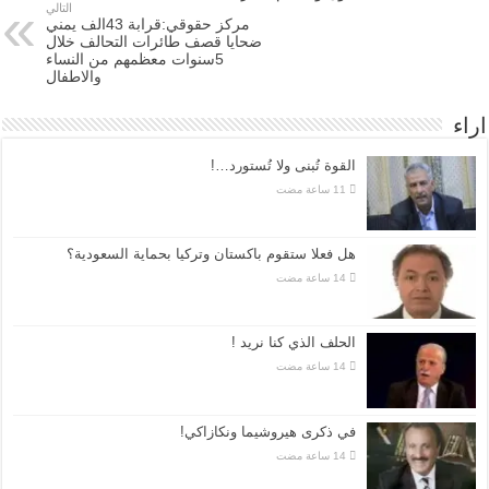
التالي
مركز حقوقي:قرابة 43الف يمني
ضحايا قصف طائرات التحالف خلال
5سنوات معظمهم من النساء
والاطفال
اراء
القوة تُبنى ولا تُستورد…!
هل فعلا ستقوم باكستان وتركيا بحماية السعودية؟
الحلف الذي كنا نريد !
في ذكرى هيروشيما ونكازاكي!