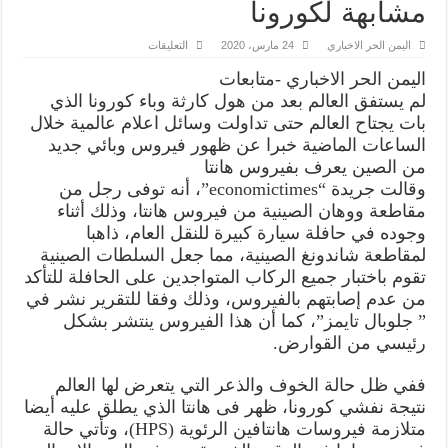
مشابهة لكورونا
على
اليمن الحر الاخباري
24 مارس، 2020
التعليقات
“هانتا”فيروس
وبائي
اليمن الحر الاخباري -متابعات
جديد
يظهر
لم يستفق العالم بعد من هول كارثة وباء كورونا الذي
في
بات يجتاح العالم حتى تداولت وسائل اعلام عالمية خلال
الصين
ويتسبب
الساعات الماضية خبرا عن ظهور فيروس وبائي جديد
في
ضحايا
من الصين يعرف بفيروس هانتا
واعراضه
وقالت جريدة “economictimes”، أنه توفى رجل من
مشابهة
لكورونا
مقاطعة ووهان الصينية من فيروس هانتا، وذلك أثناء
مغلقة
وجوده في حافلة سيارة كبيرة للنقل العام، ذاهبا
لمقاطعة شاندونغ الصينية، مما جعل السلطات الصينية
تقوم باختبار جميع الركاب المتواجدين على الحافلة للتأكد
من عدم إصابتهم بالفيروس، وذلك وفقا للتقرير نشر في
” جلوبال تايمز”، كما أن هذا الفيروس ينتشر بشكل
رئيسي من القوارض.
ففي ظل حالة الخوف والذعر التي يتعرض لها العالم
نتيجة نفشي كورونا، ظهر فى هانتا الذي يطلق عليه أيضا
متلازمة فيروسات هانتافين الرئوية (HPS)، وتأتي حالة