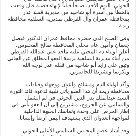
قضية
الحوثي، اليوم الأحد، صلحاً قبلياً لإنهاء قضية قتل وقعت
قتل
بين
بالخطأ بين أسرة أبو شاحيه من مديرية قفلة عذر
آل
بمحافظة عمران وآل القرظي بمديرية السلفية محافظة
القرظي
وأبو
ريمة.
شاحيه
مغلقة
وفي الصلح الذي حضره محافظ عمران الدكتور فيصل
جعمان وأمين عام محلي المحافظة صالح المخلوس،
أعلن أولياء دم المجني عليه ماجد علي عبدالله القرظي
من أبناء مديرية السلفية بريمة العفو المطلق عن الجاني
وثيق علي زايد أبو شاحيه من قفلة عذر لوجه الله
وتكريما وتشريفا للحاضرين.
وأكد أولياء الدم ومشائخ وأعيان ووجهاء وقيادات
محافظة ريمة أن هذا العفو يأتي تلبية لدعوة قائد الثورة
السيد عبدالملك بدر الدين الحوثي في لم الشمل
والتسامي عن الجروح، مشيرين إلى أن العفو يأتي في
إطار الحرص على وحدة وتماسك الجبهة الداخلية
لمواجهة العدوان الذي يستهدف اليمن أرضا وإنسانا.
وقد أشاد عضو المجلس السياسي الأعلى الحوثي