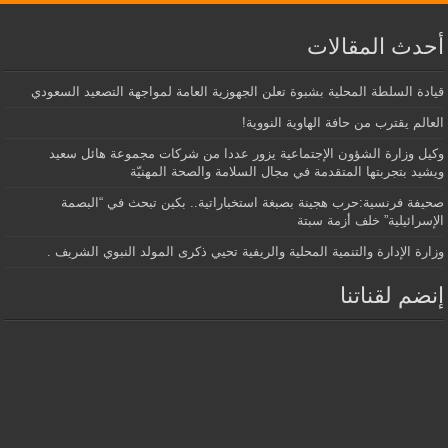
أحدث المقالات
قيادة السلطة المحلية بشبوة تعلن الجهوزية العامة لمواجهة التصعيد السعودي
العالم يقترب من حافة الهاوية النووية!
وكيل وزارة الشؤون الإجتماعية يزور عددا من شركات مجموعة هائل سعيد
ويشيد بتجربتها المتقدمة في مجال السلامة والصحة المهنيّة
صحيفة فرنسية:حرب هجينة بصبغة استخباراتية.. بكين تبحث في “البصمة
الإسرائيلية” خلف أزمة سبتة
وزارة الإدارة والتنمية المحلية والريفية تحيي ذكرى المولد النبوي الشريف .
إنضم لقناتنا