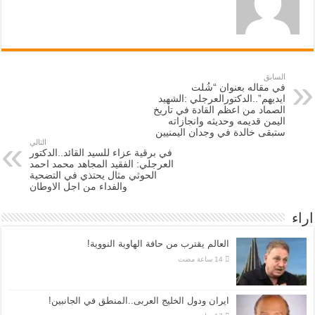
السابق
في مقاله بعنوان “شُلت
ايديهم”..الدكتورالعرجلي :الشهيد
الصماد من اعظم القادة في تاريخ
اليمن قديمه وحديثه وانجازاته
ستبقى خالدة في وجدان اليمنيين
التالي
في برقية عزاء للسيد القائد..الدكتور
العرجلي: الفقيد المجاهد محمد احمد
الحوثي مثال يحتذي في التضحية
والفداء من اجل الاوطان
اراء
العالم يقترب من حافة الهاوية النووية!
ايران ودول الخليج العربى..المنطق في الجانبين!