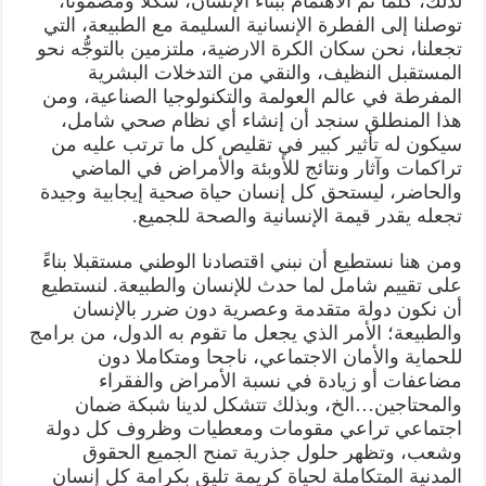
لذلك، كلما تم الاهتمام ببناء الإنسان، شكلا ومضمونا،
توصلنا إلى الفطرة الإنسانية السليمة مع الطبيعة، التي
تجعلنا، نحن سكان الكرة الارضية، ملتزمين بالتوجُّه نحو
المستقبل النظيف، والنقي من التدخلات البشرية
المفرطة في عالم العولمة والتكنولوجيا الصناعية، ومن
هذا المنطلق سنجد أن إنشاء أي نظام صحي شامل،
سيكون له تأثير كبير في تقليص كل ما ترتب عليه من
تراكمات وآثار ونتائج للأوبئة والأمراض في الماضي
والحاضر، ليستحق كل إنسان حياة صحية إيجابية وجيدة
تجعله يقدر قيمة الإنسانية والصحة للجميع.
ومن هنا نستطيع أن نبني اقتصادنا الوطني مستقبلا بناءً
على تقييم شامل لما حدث للإنسان والطبيعة. لنستطيع
أن نكون دولة متقدمة وعصرية دون ضرر بالإنسان
والطبيعة؛ الأمر الذي يجعل ما تقوم به الدول، من برامج
للحماية والأمان الاجتماعي، ناجحا ومتكاملا دون
مضاعفات أو زيادة في نسبة الأمراض والفقراء
والمحتاجين…الخ، وبذلك تتشكل لدينا شبكة ضمان
اجتماعي تراعي مقومات ومعطيات وظروف كل دولة
وشعب، وتظهر حلول جذرية تمنح الجميع الحقوق
المدنية المتكاملة لحياة كريمة تليق بكرامة كل إنسان