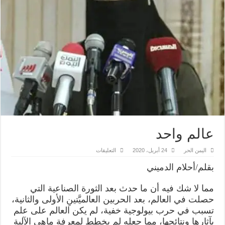
عالم واحد
على
اليمن الحر
24 أبريل، 2020
التعليقات
عالم
واحد
بقلم/أحلام الدميني
مغلقة
مما لا شك فيه أن ما حدث بعد الثورة الصناعية التي
حصلت في العالم، بعد الحربين العالميَّتينِ الأولى والثانية،
تسبب في حرب بيولوجية خفية، لم يكن العالم على علم
بآثارها ونتائجها، مما جعله لم يخطط لمعرفة ماهي الآلية