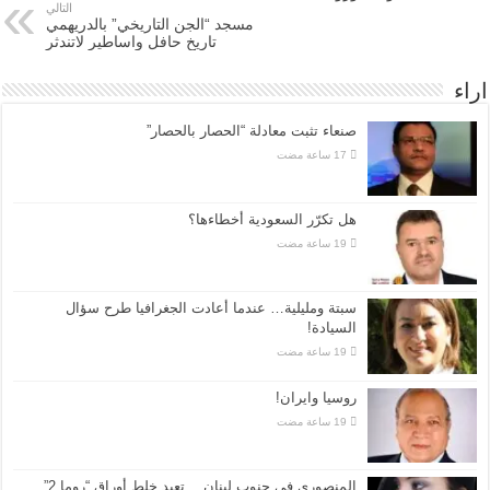
التالي
مسجد “الجن التاريخي” بالدريهمي
تاريخ حافل واساطير لاتندثر
اراء
صنعاء تثبت معادلة “الحصار بالحصار”
هل تكرّر السعودية أخطاءها؟
سبتة ومليلية… عندما أعادت الجغرافيا طرح سؤال
السيادة!
روسيا وايران!
المنصوري في جنوب لبنان… تعيد خلط أوراق “روما 2”