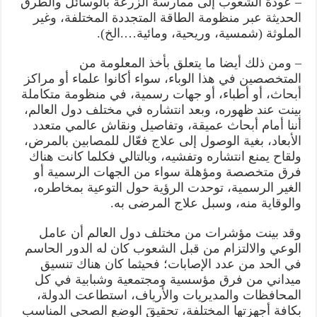
– عودة الشعوب إلى ممارسة الزرعة بالوسائل والطرق
الحديثة عبر منظومة الطاقة المتجددة المختلفة، وغير
الملوثة (شمسية، وريحية، ومائية….الخ).
– ومن ذلك أيضا ما يتعلق بأخذ المعلومة من
المتخصصين في هذا الوباء، سواء أكانوا علماء أو مراكز
أبحاث، أو أطباء، أو جهات رسمية، في منظومة متكاملة
بينت عند ظهوره، وبعد انتشاره في مختلف دول العالم،
أننا أمام أبحاث عميقة، وتفاصيل ونقاش عالمي متعدد
الأبعاد، بغية الوصول إلى علاج فعّال للمصابين بالمرض،
ولقاح يمنع انتشاره وتفشيه، وبالتالي فكلما كانت هناك
فرق متخصصة ومؤهلة سواء من الجهات الرسمية أو
الغير الرسمية، توحدت الرؤية حول التوعية بمخاطره،
والوقاية منه، وسبل علاج المرضى به.
وقد بينت مؤشرات من مختلف دول العالم أن عامل
الوعي والالتزام من قبل الشعوب كان له الدور الحاسم
في الحد من عدد الإصابات؛ فحيثما كان هناك تنسيق
ميداني من فرق مؤسسية ومجتمعية وشبابية في كل
المحافظات والمديريات والأرياف، استطاعت الدولة،
بكافة أجهزتها المختلفة، تحقيقَ الوضع الصحي المناسب