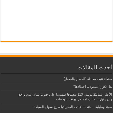
أحدث المقالات
صنعاء تثبت معادلة “الحصار بالحصار”
هل تكرّر السعودية أخطاءها؟
الأعلى منذ 21 يونيو.. 113 مقذوفا صهيونيا على جنوب لبنان بيوم واحد
و”يونيفيل” تطالب الاحتلال بوقف الهجمات
سبتة ومليلية… عندما أعادت الجغرافيا طرح سؤال السيادة!