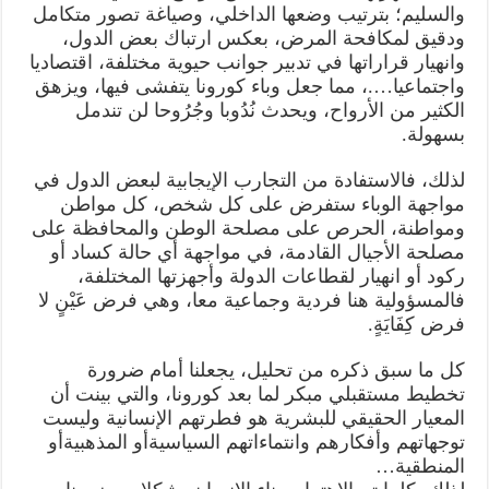
والسليم؛ بترتيب وضعها الداخلي، وصياغة تصور متكامل
ودقيق لمكافحة المرض، بعكس ارتباك بعض الدول،
وانهيار قراراتها في تدبير جوانب حيوية مختلفة، اقتصاديا
واجتماعيا….، مما جعل وباء كورونا يتفشى فيها، ويزهق
الكثير من الأرواح، ويحدث نُدُوبا وجُرُوحا لن تندمل
بسهولة.
لذلك، فالاستفادة من التجارب الإيجابية لبعض الدول في
مواجهة الوباء ستفرض على كل شخص، كل مواطن
ومواطنة، الحرص على مصلحة الوطن والمحافظة على
مصلحة الأجيال القادمة، في مواجهة أي حالة كساد أو
ركود أو انهيار لقطاعات الدولة وأجهزتها المختلفة،
فالمسؤولية هنا فردية وجماعية معا، وهي فرض عَيْنٍ لا
فرض كِفَايَةٍ.
كل ما سبق ذكره من تحليل، يجعلنا أمام ضرورة
تخطيط مستقبلي مبكر لما بعد كورونا، والتي بينت أن
المعيار الحقيقي للبشرية هو فطرتهم الإنسانية وليست
توجهاتهم وأفكارهم وانتماءاتهم السياسيةأو المذهبيةأو
المنطقية…