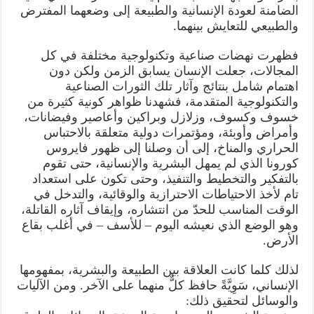
الضامنة لعودة الإنسانية والطبيعة إلى وضعهما المفترض
والطبيعي للتعايش بينهما.
فظهرت نهضات صناعية وتكنولوجية مختلفة في كل
المجالات، جعلت الإنسان يسابق الزمن ولكن دون
اهتمام شامل بنتائج وآثار تلك الثورات الصناعية
والتكنولوجية المتقدمة، فشهدنا ظواهر كونية كثيرة من
خسوف وكسوف، وزلازل وبراكين وأعاصير وفيضانات،
وأمراض وأوبئة، ومؤتمرات دولية متعلقة بالاحتباس
الحراري والمناخ، إلى أن وصلنا إلى ظهور فايروس
كورونا الذي لم يمهل البشرية والإنسانية، حتى تقوم
بالتفكير والتخطيط والتنفيذ، وحتى تكون على استعداد
تام لأخذ الاحتياطات الاحترازية والوقائية، والتدخل في
الوقت المناسب للحدّ من انتشاره، وإيقاف آثاره القاتلة،
وهو الوضع الذي نعيشه اليوم – للأسف – في أغلب بقاع
الأرض.
لذلك كلما كانت العلاقة بين الطبيعة والبشرية، بمفهومها
الإنساني، سَوِيَّةً حافظ كلٌّ منهما على الآخر. ومن الآليات
والوسائل لتحقيق ذلك: