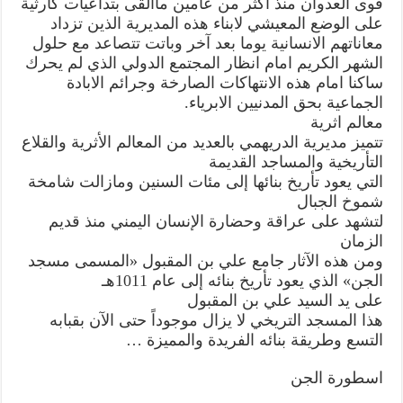
قوى العدوان منذ اكثر من عامين ماالقى بتداعيات كارثية
على الوضع المعيشي لابناء هذه المديرية الذين تزداد
معاناتهم الانسانية يوما بعد آخر وباتت تتصاعد مع حلول
الشهر الكريم امام انظار المجتمع الدولي الذي لم يحرك
ساكنا امام هذه الانتهاكات الصارخة وجرائم الابادة
الجماعية بحق المدنيين الابرياء.
معالم اثرية
تتميز مديرية الدريهمي بالعديد من المعالم الأثرية والقلاع
التأريخية والمساجد القديمة
التي يعود تأريخ بنائها إلى مئات السنين ومازالت شامخة
شموخ الجبال
لتشهد على عراقة وحضارة الإنسان اليمني منذ قديم
الزمان
ومن هذه الآثار جامع علي بن المقبول «المسمى مسجد
الجن» الذي يعود تأريخ بنائه إلى عام 1011هـ
على يد السيد علي بن المقبول
هذا المسجد التريخي لا يزال موجوداً حتى الآن بقبابه
التسع وطريقة بنائه الفريدة والمميزة …
اسطورة الجن