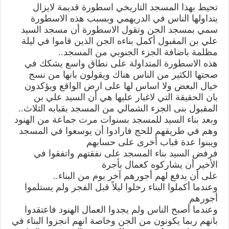
تحيط بهذا المسجد التاريخي اسطورة قديمة لايزال
يتداولها الناس في الدريهمي وبسبب هذه الاسطورة
سمي بمسجد الجن وتقول الاسطورة أن مسجد السيد
علي بن المقبول أكمل بناءه الجن الذين قاموا في ليلة
مظلمة باضافة الجزء الجنوبي من المسجد..
هذه الاسطورة المتداولة على نطاق واسع يشكك في
صحتها الكثير من الناس هناك ويقولون بانها من نسج
خيال البعض ولا اساس لها على ارض الواقع ويؤكدون
بان الحقيقة التي لاغبار عليها هي أن السيد علي بن
المقبول بنى الجزء الشمالي من المسجد بقبابه الثلاث..
وبعد بناء السيد للمسجد بسنوات مرت جماعة من الهنود
وهم في طريقهم للحج فارادوا أن يوسعوا في المسجد
ويبنوا عدة قباب أخرى على حسابهم
فرفض السيد بناء المسجد على نفقتهم واتفقوا في
الأخير أن يشاركوه كعمال بأجرة
على أن يدفع لهم أجورهم آخر يوم من البناء..
وعندما أكملوا البناء رحلوا ليلاً قبل الفجر ولم يستلموا
أجورهم
وعندما أصبح الناس ولم يجدوا العمال الهنود فاعتقدوا
بانهم ربما يكونون من الجن وخاصة انهم انجزوا البناء في