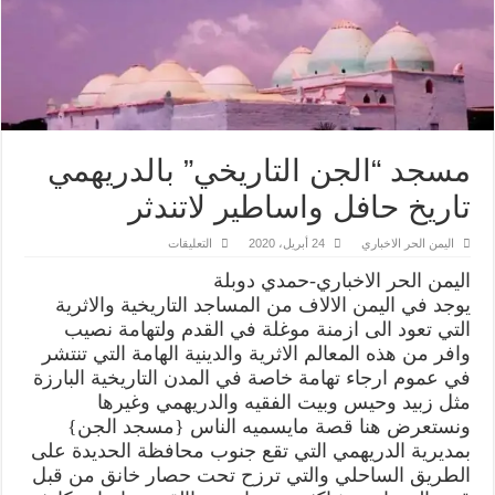
مسجد “الجن التاريخي” بالدريهمي
تاريخ حافل واساطير لاتندثر
على
اليمن الحر الاخباري
24 أبريل، 2020
التعليقات
مسجد
“الجن
اليمن الحر الاخباري-حمدي دوبلة
التاريخي”
بالدريهمي
يوجد في اليمن الالاف من المساجد التاريخية والاثرية
تاريخ
التي تعود الى ازمنة موغلة في القدم ولتهامة نصيب
حافل
واساطير
وافر من هذه المعالم الاثرية والدينية الهامة التي تنتشر
لاتندثر
مغلقة
في عموم ارجاء تهامة خاصة في المدن التاريخية البارزة
مثل زبيد وحيس وبيت الفقيه والدريهمي وغيرها
ونستعرض هنا قصة مايسميه الناس {مسجد الجن}
بمديرية الدريهمي التي تقع جنوب محافظة الحديدة على
الطريق الساحلي والتي ترزح تحت حصار خانق من قبل