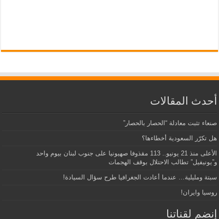
أحدث المقالات
صنعاء تثبت معادلة “الحصار بالحصار”
هل تكرّر السعودية أخطاءها؟
الأعلى منذ 21 يونيو.. 113 مقذوفا صهيونيا على جنوب لبنان بيوم واحد
و”يونيفيل” تطالب الاحتلال بوقف الهجمات
سبتة ومليلية… عندما أعادت الجغرافيا طرح سؤال السيادة!
روسيا وايران!
إنضم لقناتنا