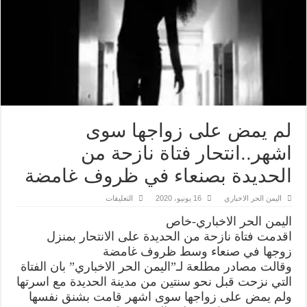
لم يمض على زواجها سوى
اشهر..انتحار فتاة نازحة من
الحديدة بصنعاء في ظروف غامضة
على
اليمن الحر الاخباري
16 يونيو، 2020
التعليقات
لم
يمض
اليمن الحر الاخباري-خاص
على
زواجها
اقدمت فتاة نازحة من الحديدة على الانتحار بمنزل
سوى
زوجها في صنعاء وسط ظروف غامضة
اشهر..انتحار
فتاة
وقالت مصادر مطلعة لـ”اليمن الحر الاخباري” بان الفتاة
نازحة
من
التي نزحت قبل نحو سنتين من مدينة الحديدة مع اسرتها
الحديدة
ولم يمض على زواجها سوى اشهر قامت بشنق نفسها
بصنعاء
في