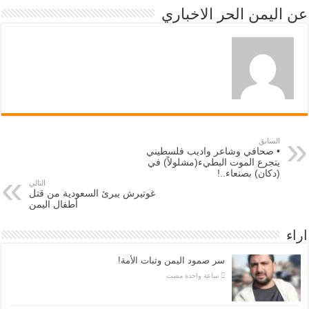
عن اليمن الحر الاخباري
السابق
• صحافي وشاعر واديب فلسطيني
يتجرع الموت البطيء(مشلولاً) في
(دكان) بصنعاء..!
التالي
غوتيرش يبرئ السعودية من قتل
أطفال اليمن
اراء
سر صمود اليمن وثبات الأمة!
‏ساعة واحدة مضت