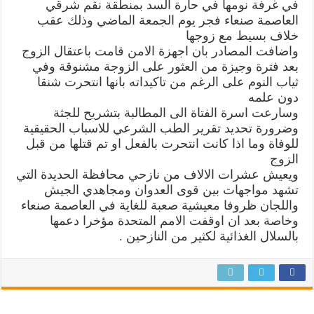
في غرفة نومها في حارة السد بمنطقة نقم شرقي
ظروف
غامضة
العاصمة صنعاء فجر يوم الجمعة الماضي وذلك عقب
مغلقة
خلاف بسيط مع زوجها
واضافت المصادر بان اجهزة الامن قامت باعتقال الزوج
بعد فترة وجيزة من العثور على الزوجة مشنوقة وفي
ثياب النوم على الرغم من تاكيداته بانها انتحرت شنقا
دون علمه
وسارعت اسرة الفتاة الى المطالبة بتشريح للجثة
وضرورة تحديد تقرير الطب الشرعي للاسباب الحقيقية
للوفاة وما اذا كانت انتحرت بالفعل او تم قتلها من قبل
الزوج
ويعيش عشرات الالاف من نازحي محافظة الحديدة التي
تشهد مواجهات بين قوى العدوان ومجاهدي الجيش
واللجان ظروفا معيشية صعبة للغاية في العاصمة صنعاء
وخاصة بعد ان اوقفت الامم المتحدة مؤخرا دعمها
بالسلال الغذائية لكثير من النازحين .