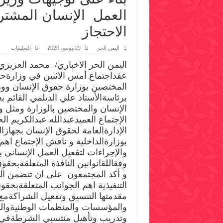
العمل الإنسان المشت
الاحتجاز
على
اليمن الحر
29 يونيو، 2020
التعليقات
بناء
على
اليمن الحر الاخباري/ محمد العزيزي
توجيه
وزير
عقداجتماع أمس الاثنين في وزارةحق
الداخ
المختصين بوزارة حقوق الإنسان ووزا
مناق
آلية
برئاسةالأستاذ علي الديلمي القائم 
تفعيل
العمل
الإنسان والمختصين بالوزارة ومثل و
الإنس
الإجتماع العميدعبدالله عبدالكريم ا
المش
في
الإدارةالعامة لحقوق الإنسان بجهازا
مركز
الشر
بوزارةالداخلية و ناقش الإجتماع اه
و
والإجراءات لتفعيل العمل الإنساني 
الاحت
مغلق
وفقاللقانوانين النافذة المتعلقةبحقو
و أكد المجتمعون على ان تتضمن ا
التنفيذية اهم الجوانب المتعلقةبحقو
مقدمتها التنسيق وتفعيل الشراكةمع 
والمؤسسات والمنظمات الوطنيةوالدو
وتدريب وتأهيل منتسبي الشرطةفي 