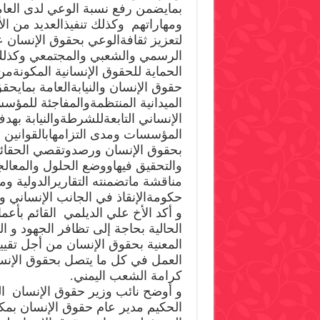
بمايضمن رفع نسبة الوعي لدى العام
ومهاراتهم وكذلك تنفيذالعديد من ال
لتعزيز ثقافةالوعي بحقوق الإنسان 
الرسمي والشعبي والمجتمعي وكذلك
الحماية للحقوق الإنسانية المكونةمن
حقوق الإنسان والنيابةالعامة بمايحقق
الميدانية المنتظمةوالمفاجئة للمؤس
الإنساني التابعةللشرطةوالنيابة به
المؤسسات ومدى التزامهابالقوانين و
بحقوق الإنسان ورصدوتقصي الحقائق ا
والتحقيق فيهاووضع الحلول والمعالج
مناقشة ماتضمنته التقاريرالدولية ومل
حكومةالإنقاذ في الجانب الإنساني وا
و أكد الأخ علي الديلمي القائم بأعما
الحالية بحاجة إلى تظافر الجهود و ا
المعنية بحقوق الإنسان من أجل تقييم 
العمل في كل ما يتصل بحقوق الإنس
كرامة الشعب اليمني.
و أوضح نائب وزير حقوق الإنسان الدي
الحكيم مدير عام حقوق الإنسان بمكت