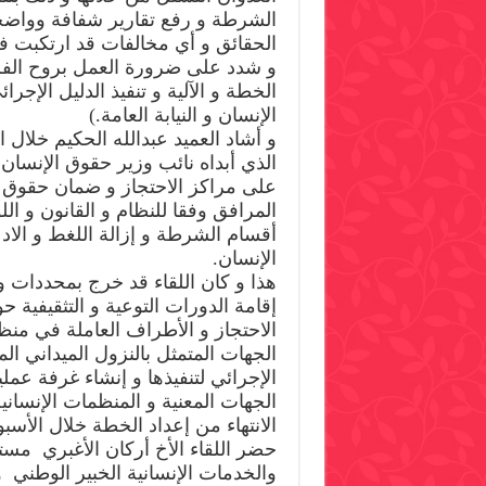
الشرطة و رفع تقارير شفافة وواض
الحقائق و أي مخالفات قد ارتكبت ف
و شدد على ضرورة العمل بروح الفريق
الخطة و الآلية و تنفيذ الدليل الإجرا
الإنسان و النيابة العامة.)
و أشاد العميد عبدالله الحكيم خلال ا
الذي أبداه نائب وزير حقوق الإنسان في
على مراكز الاحتجاز و ضمان حقوق ا
المرافق وفقا للنظام و القانون و الل
أقسام الشرطة و إزالة اللغط و الا
الإنسان.
هذا و كان اللقاء قد خرج بمحددات و
إقامة الدورات التوعية و التثقيفية
الاحتجاز و الأطراف العاملة في منظو
الجهات المتمثل بالنزول الميداني ا
الإجرائي لتنفيذها و إنشاء غرفة عم
الجهات المعنية و المنظمات الإنسان
الانتهاء من إعداد الخطة خلال الأسبوع
حضر اللقاء الأخ أركان الأغبري مست
والخدمات الإنسانية الخبير الوطني 