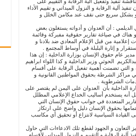
قشة تنفيذ وتفعيل آلية الرقابة و التقييم على
فيذ آلية الرقابة و النزول الميداني و تقييم الأداء
 بشكل سريع حتى نقف عند مكامن الخلل و
الديلمي : أن العدوان و أدواته يستغلون بعض
و هناك في صياغة تقارير حقوقية مفبركة وقائمة
 إعلامية من قبل الإعلام المعادي ضد بلادنا و
قرار و إثارة البلبلة في أوساط المجتمع .
مدير عام حقوق الإنسان بوزارة الداخلية : إن هذا
بدالكريم الحوثي وزير الداخلية و كذا اللواء ابراهيم
ة و التي تضمنت أهمية تفعيل الرقابة على أقسام
 مراكز الشرطة بحقوق المواطنين القانونية و
دمات الشرطوية .
ة الداخلية بأن العدوان على اليمن لم يقتصر على
 أنه يستخدم أساليب الخداع الإعلامي المظلل
ارير المتعددة في جوانب حقوق الإنسان التي
تمامها بحقوق الإنسان دليل واضح على ارتكاز
 القيادة السياسية لانتزاع أو تحقيق أي مكاسب
يز التعاون و الجهود لقطع تلك الادعاءات التي حاول
ذ آلية الرقابة و التقييم و النزول الميداني لأقسام