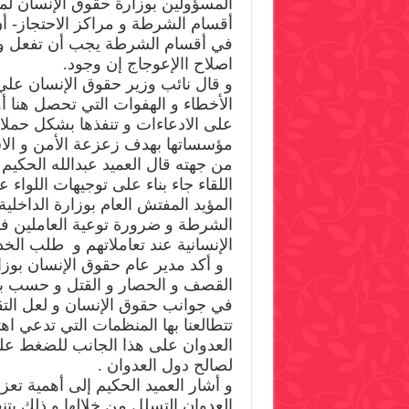
المسؤولين بوزارة حقوق الإنسان لمنا
أقسام الشرطة و مراكز الاحتجاز- أن تن
في أقسام الشرطة يجب أن تفعل و
اصلاح االإعوجاج إن وجود.
و قال نائب وزير حقوق الإنسان علي 
الأخطاء و الهفوات التي تحصل هنا أ
على الادعاءات و تنفذها بشكل حملات
مؤسساتها بهدف زعزعة الأمن و الاست
من جهته قال العميد عبدالله الحكيم 
اللقاء جاء بناء على توجيهات اللواء ع
المؤيد المفتش العام بوزارة الداخلي
الشرطة و ضرورة توعية العاملين في
الإنسانية عند تعاملاتهم و طلب الخ
و أكد مدير عام حقوق الإنسان بوزار
القصف و الحصار و القتل و حسب بل
في جوانب حقوق الإنسان و لعل التق
تتطالعنا بها المنظمات التي تدعي اه
العدوان على هذا الجانب للضغط على
لصالح دول العدوان .
و أشار العميد الحكيم إلى أهمية تعز
العدوان التسلل من خلالها و ذلك بتنفي