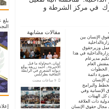
رك في مركز الشرطة و
بلغ 
النجد
مقالات مشابهة
ات
وق الإنسان بين
لية:
رةالداخلية
شة
بعمل وزيرحقوق
زارةالداخلية في هذا
ان
لحكيم مديرعام
ترك
لبنان..«محاولة ما قبل
لمفتش العام
الأخيرة».. أحمد زريقة يوقّع
طة
م الخطوات
ديوانه الشعري في الرابطة
الثقافية بطرابلس
بصورة دائمة
جاز
ة
ق الإنسان
لخطط والبرامج
ق الإنسانية وفي
كل الهيئات
لية ذات العلاقة
إعلان
مجال حقوق الإنسان