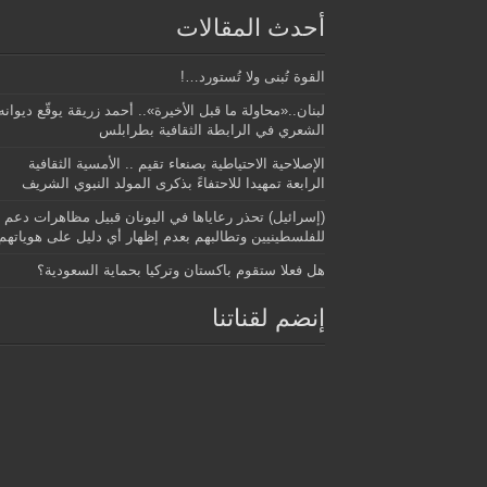
أحدث المقالات
القوة تُبنى ولا تُستورد…!
لبنان..«محاولة ما قبل الأخيرة».. أحمد زريقة يوقّع ديوانه
الشعري في الرابطة الثقافية بطرابلس
الإصلاحية الاحتياطية بصنعاء تقيم .. الأمسية الثقافية
الرابعة تمهيدا للاحتفاءً بذكرى المولد النبوي الشريف
(إسرائيل) تحذر رعاياها في اليونان قبيل مظاهرات دعم
للفلسطينيين وتطالبهم بعدم إظهار أي دليل على هوياتهم
هل فعلا ستقوم باكستان وتركيا بحماية السعودية؟
إنضم لقناتنا