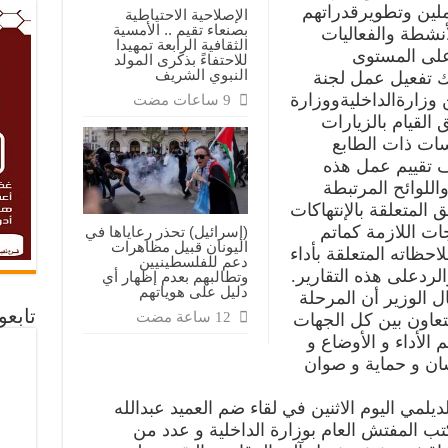
لين وتطويرقدراتهم
الإصلاحية الاحتياطية
بصنعاء تقيم .. الأمسية
أنشطة والفعاليات
الثقافية الرابعة تمهيدا
على المستوى
للاحتفاءً بذكرى المولد
النبوي الشريف
 تفعيل عمل لجنة
 وزارةالداخليةووزارة
 القيام بالزيارات
سات ذات الطابع
دف تقييم عمل هذه
اللوائح المرتبطة
لمتعلقة بالإنتهاكات
ات اللازمة كماتم
(إسرائيل) تحذر رعاياها في
اليونان قبيل مظاهرات
احظاته المتعلقة بأداء
دعم للفلسطينيين
لردعلى هذه التقارير.
وتطالبهم بعدم إظهار أي
دليل على هوياتهم
ل الوزير أن المرحلة
تابع
لتعاون بين كل الجهات
الأداء و الأوضاع و
ان و حماية و صوان
لمي اليوم الاثنين في لقاء ضم العميد عبدالله
ب المفتش العام بوزارة الداخلية و عدد من