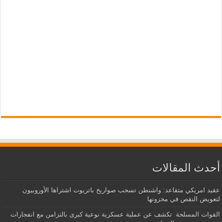
أحدث المقالات
عقيد امريكي متقاعد: واشنطن تسحب صواريخ باتريوت اشتراها الأوروبيون
لتعويض النقص في مخزونها
القوات المسلحة تكشف عن عملية عسكرية نوعية كبرى بالتزامن مع انفجارات