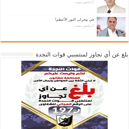
‏ساعتين مضت
في مِحراب النور الأعظم!
‏ساعتين مضت
بلغ عن أي تجاوز لمنتسبي قوات النجدة