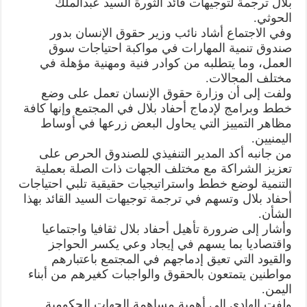
بلال ترجمة لتوجيهات قائد الثورة السيد عبدالملك
مغلقة
الحوثي.
وفي الاجتماع أشاد نائب وزير حقوق الإنسان بدور
صندوق تنمية المهارات في مواكبة احتياجات سوق
العمل، وما يتطلبه من كوادر فنية ومهنية مؤهلة في
مختلف المجالات.
ولفت إلى أن وزارة حقوق الإنسان تعمل على وضع
خطط وبرامج لإدماج أحفاد بلال في المجتمع وإنها كافة
مظاهر التمييز التي يحاول البعض زرعها في أوساط
اليمنيين.
من جانبه أكد المدير التنفيذي للصندوق الحرص على
تعزيز الشراكة مع مختلف الجهات ذات الصلة بعملية
التنمية لوضع خطط واستراتيجيات حقيقية تلبي احتياجات
أحفاد بلال وتسهم في ترجمة توجيهات السيد القائد بهذا
الشأن.
وأشار إلى ضرورة تأهيل أحفاد بلال ثقافيا واجتماعيا
واقتصاديا بما يسهم في إيجاد وعي يكسر الحواجز
والقيود التي تعيق إدماجهم في المجتمع باعتبارهم
مواطنين يتمتعون بالحقوق والواجبات كغيرهم من أبناء
اليمن.
ولفت الهادي إلى أهمية مساهمة الجهات الحكومية