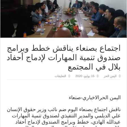
اجتماع بصنعاء يناقش خطط وبرامج
صندوق تنمية المهارات لإدماج أحفاد
بلال في المجتمع
على
اليمن الحر
15 يوليو، 2020
التعليقات
اجتماع
بصنعاء
يناقش
خطط
وبرامج
اليمن الحرالاخباري-صنعاء
صندوق
تنمية
المهارات
ناقش اجتماع بصنعاء اليوم ضم نائب وزير حقوق الإنسان
لإدماج
أحفاد
علي الديلمي والمدير التنفيذي لصندوق تنمية المهارات
بلال
في
عبدالله الهادي، خطط وبرامج الصندوق لإدماج أحفاد
المجتمع