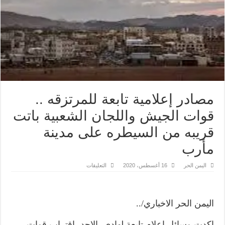
مصادر إعلامية تابعة للمرتزقه ..
قوات الجيش واللجان الشعبية باتت
قريبه من السيطره على مدينة
مأرب
على
اليمن الحر
16 أغسطس، 2020
التعليقات
مصادر
إعلامية
تابعة
للمرتزقه
..
اليمن الحر الاخباري/..
قوات
الجيش
واللجان
اكدت وسائل اعلام تابعة لهادي، الاحد، اقتراب قوات
الشعبية