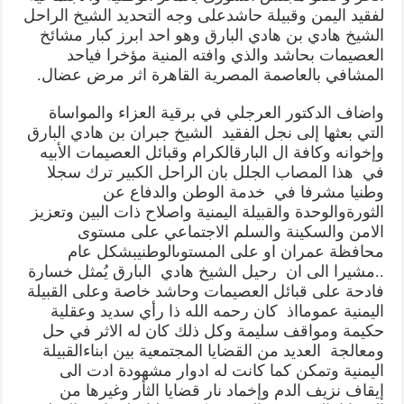
ويشيد
لفقيد
اليمن
وقبيلة
حاشد
على
وجه
التحديد
الشيخ
الراحل
بمآثره
الوطنية
الشيخ
هادي
بن
هادي
البارق
وهو
احد
ابرز
كبار
مشائخ
والانسانية
مغلقة
العصيمات
بحاشد
والذي
وافته
المنية
مؤخرا
في
احد
المشافي
بالعاصمة
المصرية
القاهرة
اثر
مرض
عضال
.
واضاف
الدكتور
العرجلي
في
برقية
العزاء
والمواساة
التي
بعثها
إلى
نجل
الفقيد
الشيخ
جبران
بن
هادي
البارق
وإخوانه
وكافة
ال
البارق
الكرام
وقبائل
العصيمات
الأبيه
في
هذا
المصاب
الجلل
بان
الراحل
الكبير
ترك
سجلا
وطنيا
مشرفا
في
خدمة
الوطن
والدفاع
عن
الثورة
والوحدة
والقبيلة
اليمنية
واصلاح
ذات
البين
وتعزيز
الامن
والسكينة
والسلم
الاجتماعي
على
مستوى
محافظة
عمران
او
على
المستوىالوطني
بشكل
عام
..
مشيرا
الى
ان
رحيل
الشيخ
هادي
البارق
يُمثل
خسارة
فادحة
على
قبائل
العصيمات
وحاشد
خاصة
وعلى
القبيلة
اليمنية
عموما
اذ
كان
رحمه
الله
ذا
رأي
سديد
وعقلية
حكيمة
ومواقف
سليمة
وكل
ذلك
كان
له
الاثر
في
حل
ومعالجة
العديد
من
القضايا
المجتمعية
بين
ابناء
القبيلة
اليمنية
وتمكن
كما
كانت
له
ادوار
مشهودة
ادت
الى
إيقاف
نزيف
الدم
وإخماد
نار
قضايا
الثأر
وغيرها
من