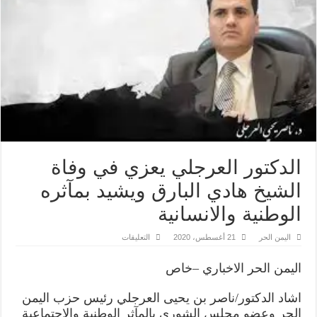
الدكتور العرجلي يعزي في وفاة
الشيخ هادي البارق ويشيد بمآثره
الوطنية والانسانية
على
اليمن الحر
21 أغسطس، 2020
التعليقات
الدكتور
العرجلي
يعزي
اليمن
الحر
الاخباري
–
خاص
في
وفاة
الشيخ
اشاد
الدكتور
/
ناصر
بن
يحيى
العرجلي
رئيس
حزب
اليمن
هادي
البارق
الحر
وعضو
مجلس
الشورى
بالمآثر
الوطنية
والاجتماعية