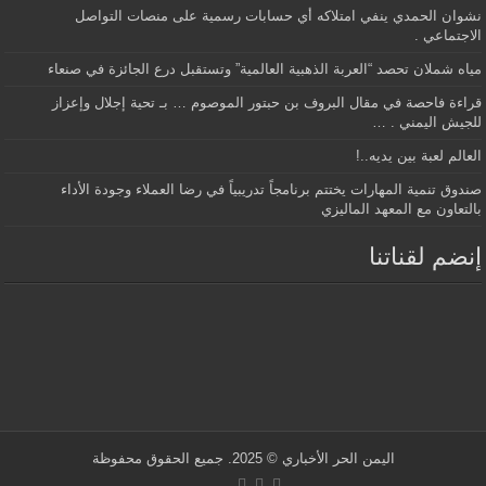
نشوان الحمدي ينفي امتلاكه أي حسابات رسمية على منصات التواصل
الاجتماعي .
مياه شملان تحصد “العربة الذهبية العالمية” وتستقبل درع الجائزة في صنعاء
قراءة فاحصة في مقال البروف بن حبتور الموصوم … بـ تحية إجلال وإعزاز
للجيش اليمني . …
العالم لعبة بين يديه..!
صندوق تنمية المهارات يختتم برنامجاً تدريبياً في رضا العملاء وجودة الأداء
بالتعاون مع المعهد الماليزي
إنضم لقناتنا
اليمن الحر الأخباري
© 2025. جميع الحقوق محفوظة