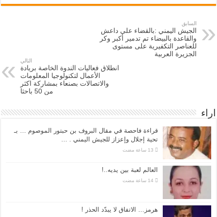
السابق
الجيش اليمني :بالقضاء على داعش
والقاعدة بالبيضاء تم تدمير أكبر وكر
للعناصر التكفيرية على مستوى
الجزيرة العربية
التالي
انطلاق فعاليات الندوة الخاصة بريادة
الأعمال لتكنولوجيا المعلومات
والاتصالات بصنعاء بمشاركة اكثر
من 50 باحثا
اراء
قراءة فاحصة في مقال البروف بن حبتور الموصوم … بـ
تحية إجلال وإعزاز للجيش اليمني . …
العالم لعبة بين يديه..!
هرمز… الاتفاق لا يبدّد الحذر !