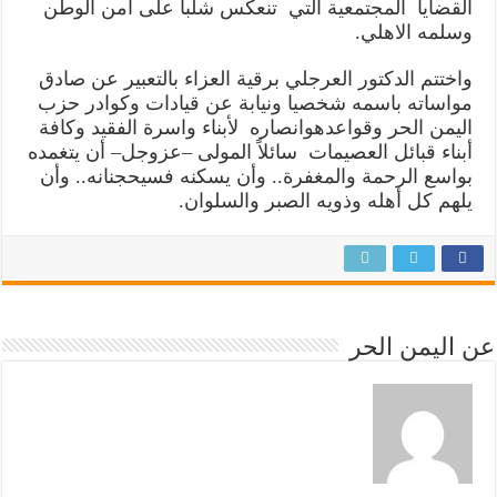
القضايا
المجتمعية
التي
تنعكس
شلبا
على
امن
الوطن
وسلمه
الاهلي
.
واختتم
الدكتور
العرجلي
برقية
العزاء
بالتعبير
عن
صادق
مواساته
باسمه
شخصيا
ونيابة
عن
قيادات
وكوادر
حزب
اليمن
الحر
وقواعده
وانصاره
لأبناء
واسرة
الفقيد
وكافة
أبناء
قبائل
العصيمات
سائلاً
المولى
–
عزوجل
–
أن
يتغمده
بواسع
الرحمة
والمغفرة
..
وأن
يسكنه
فسيح
جنانه
..
وأن
يلهم
كل
أهله
وذويه
الصبر
والسلوان
.
عن اليمن الحر