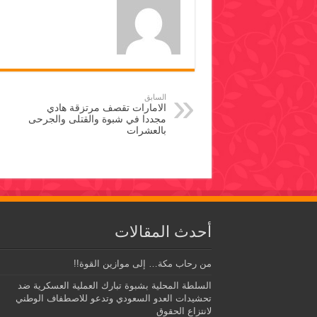
السابق
الامارات تقصف مرتزقة هادي
مجددا في شبوة والقتلى والجرحى
بالعشرات
أحدث المقالات
من رحاب مكة… إلى موازين القوة!!
السلطة المحلية بشبوة تبارك العملية العسكرية ضد
تحشيدات العدو السعودي وتدعو للاصطفاف الوطني
لانتزاع الحقوق