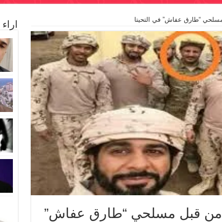
مسلحي “طارق عفاش” في التحيتا
اراء
 من قبل مسلحي “طارق عفاش”