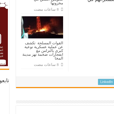
مخزونها
القوات المسلحة تكشف
عن عملية عسكرية نوعية
كبرى بالتزامن مع
انفجارات ضخمة تهز مدينة
المخا
تابع
LinkedIn