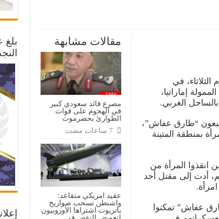
ى
ولة
صاب
مقالات مشابهة
بلغ 
أة
النجد
لحي
رق
اش”
الثلاثاء، في
يتا
ممولة إماراتيا،
قة
بالساحل الغربي.
مصرع قائد سعودي كبير
في الهجوم على قوات
الطوارئ بحضرموت
تبعون “طارق عفاش”،
أة بمنطقة المتينة
 انقذوا المرأة من
هم، أدت إلى مقتل أحد
امرأة.
عقيد امريكي متقاعد:
واشنطن تسحب صواريخ
رق عفاش” تمكنوا
باتريوت اشتراها الأوروبيون
إعلان
لتعويض النقص في
معسكراتهم في