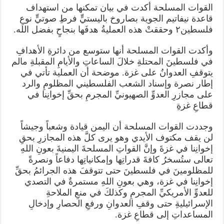
يعترف
القوات المسلحة أكدت في بيان تمكنها من استهداف
بسقوط
قاعدة نيفاتيم الجوية بصاروخ باليستيٍّ فرطِ صوتيٍّ نوعِ
جرحى
مغلقة
فلسطين٢ وحققتْ هذه العمليةُ هدفَها بنجاحٍ بفضل الله.
وأكدت القوات المسلحة أنها ستوسع من دائرةِ الأهدافِ
في فلسطينَ المحتلةِ خلالَ الساعاتِ والأيامِ المقبلةِ مالم
يتوقفِ العدوانُ على غزة. موضحة أن العملية تأتي في
إطار نصرة وإسناد الشعب الفلسطيني المظلومِ والرد
على مجازرِ العدوِّ الصهيونيِّ المجرمِ بحقِّ إخوانِنا في
قطاعِ غزةِ
وجددت القوات المسلحة أن اليمن قيادة وشعباً وجيشاً
لن يقف مكتوف الأيدي وهو يرى كلَّ هذه المجازرِ بحقِ
إخوانِنا في غزةَ وإنَّ القواتِ المسلحةَ اليمنيةَ بعونِ اللهِ
تعالى ستُسخرُ كافةَ قدراتِها وإمكانياتِها دفاعاً ونصرةً
للمظلومينَ في فلسطينَ حتى تتوقفَ هذه الجرائمُ بحقِّ
إخوانِنا في غزة، وهي بعونِ اللهِ مستمرةٌ في التصدي
للعدوِّ الأمريكيِّ المجرمِ وكذلكَ في منعِ الملاحةِ
الإسرائيليةِ حتى وقفِ العدوانِ ورفعِ الحصارِ وإدخالِ
المساعداتِ إلى قطاعِ غزة.