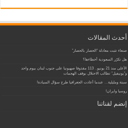
أحدث المقالات
صنعاء تثبت معادلة “الحصار بالحصار”
هل تكرّر السعودية أخطاءها؟
الأعلى منذ 21 يونيو.. 113 مقذوفا صهيونيا على جنوب لبنان بيوم واحد
و”يونيفيل” تطالب الاحتلال بوقف الهجمات
سبتة ومليلية… عندما أعادت الجغرافيا طرح سؤال السيادة!
روسيا وايران!
إنضم لقناتنا