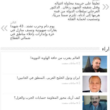
تعليقا على جريمة محاولة اغتياله
وقتل شقيقه الشهيد ردفان.. الدكتور
العرجلي:سلطات الدولة من قمة
هرمها إلى أدناه، تلتزم صمتا مريبًا،
وتستميت لحماية القتلة
التالي
يوم دام وحرب تشتد.. 43 شهيدا
بغارات صهيونية ونسف منازل في
غزة وإنذارات بإخلاء مناطق في
شمالي القطاع
اراء
العالم يقترب من حافة الهاوية النووية!
ايران ودول الخليج العربى..المنطق في الجانبين!
كيف أربك محور المقاومة حسابات الحرب والعزل؟