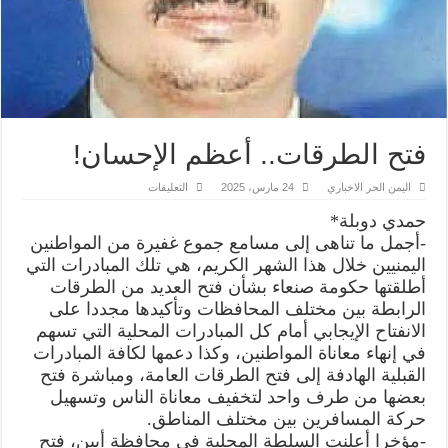
فتح الطرقات.. أعظم الإحسان!
على
اليمن الحر الاخباري
24 مارس، 2025
التعليقات
فتح
الطرقات..
حمدي دوبلة*
أعظم
الإحسان!
-أجمل ما تناهى إلى مسامع جموع غفيرة من المواطنين
مغلقة
اليمنيين خلال هذا الشهر الكريم، هي تلك المبادرات التي
أطلقتها حكومة صنعاء بشأن فتح العديد من الطرقات
الرابطة بين مختلف المحافظات وتأكيدها مجددا على
الانفتاح الإيجابي أمام كل المبادرات المحلية التي تسهم
في إنهاء معاناة المواطنين، وكذا دعمها لكافة المبادرات
القبلية الهادفة إلى فتح الطرقات العامة، ومباشرة فتح
بعضها من طرف واحد لتخفيف معاناة الناس وتسهيل
حركة المسافرين بين مختلف المناطق.
-مؤخرا أعلنت السلطة المحلية في محافظة أبين، فتح