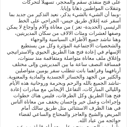
على فتح منفذي سقم والمحجر، تسهيلاً لتحركات
وتنقلات المواطنين ذهابا وإيابا.
-وبما أن الشيء بالشيء يذكر، نعيد التذكير من جديد بما
أسفر عنه إغلاق طريق حيس- الجراحي على الخط
الرئيسي (الحديدة- تعز ) من معاناة وآلام وأوجاع لا يمكن
وصفها لعشرات ومئات الالاف من سكان المديريتين،
وهنا نناشد جميع الأطراف السياسية والوجهاء
والشخصيات الاجتماعية المؤثرة وكل من يستطيع
الإسهام في إعادة فتح هذا الطريق الحيوي والاستراتيجي
وإغلاق ملف معاناة متواصلة ومتفاقمة منذ سنوات،
فمسافة النصف ساعة ما بين المديريتين وإلى مختلف
أريافهما وقراهما باتت تتطلب سفر يومين متواصلين
والكثير من الجهد والخسائر الجسدية والمادية والمعنوية.
-نناشد الجميع بالله والرحم وبحرمة وروحانية هذه الأيام
والليالي المباركات، التفاعل الإيجابي مع مبادرات إعادة
فتح هذا الطريق وكل الطرقات، فليس هناك خطوات
وإجراءات وعمل خير وإحسان يخفف من معاناة الناس
في هذا الظرف الاستثنائي مثل طريق سالك أمام
المريض والشيخ والعاجز والمحتاج والساعي لقضاء
حوائجه من عباد الله.
-نأمل من الجميع- ونحن على بعد أيام قليلة من عيد