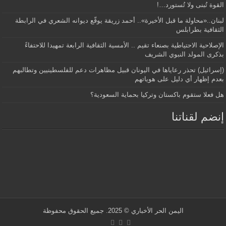
القوة تُبنى ولا تُستورد…!
لبنان..«محاولة ما قبل الأخيرة».. أحمد زريقة يوقّع ديوانه الشعري في الرابطة
الثقافية بطرابلس
الإصلاحية الاحتياطية بصنعاء تقيم .. الأمسية الثقافية الرابعة تمهيدا للاحتفاءً
بذكرى المولد النبوي الشريف
(إسرائيل) تحذر رعاياها في اليونان قبيل مظاهرات دعم للفلسطينيين وتطالبهم
بعدم إظهار أي دليل على هوياتهم
هل فعلا ستقوم باكستان وتركيا بحماية السعودية؟
إنضم لقناتنا
اليمن الحر الأخباري
© 2025. جميع الحقوق محفوظة