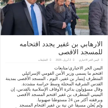
الارهابي بن غفير يجدد اقتحامه
للمسجد الاقصى
على
اليمن الحر الاخباري
2 أبريل، 2025
التعليقات
الارهابي
بن
اليمن الحر الاخباري/متابعات
غفير
يجدد
اقتحم ما يسمى وزير الأمن القومي الإسرائيلي
اقتحامه
المتطرف إيتمار بن غفير، اليوم ، المسجد الأقصى بمدينة
للمسجد
الاقصى
القدس الشرقية المحتلة وسط حراسة مشددة.
مغلقة
وقال مسؤولون بدائرة الأوقاف الإسلامية بالقدس، إن
اليميني المتطرف بن غفير اقتحم المسجد الأقصى
وبرفقته أكثر من 24 مستوطنا صهيونيا.
ولم يُعلن مسبقا عن نية بن غفير اقتحام المسجد