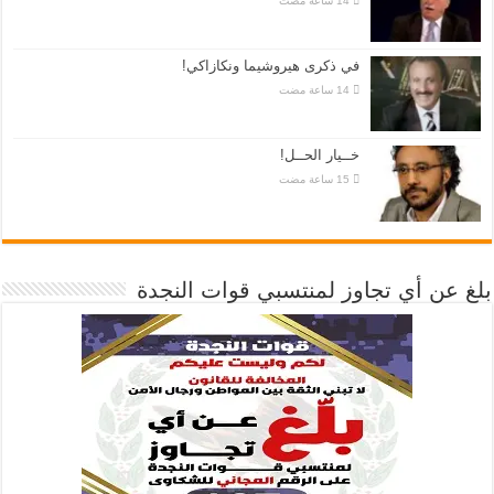
في ذكرى هيروشيما ونكازاكي!
خــيار الحــل!
بلغ عن أي تجاوز لمنتسبي قوات النجدة