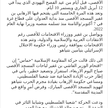
الأقصى، قبل أيام من عيد الفصح اليهودي الذي يبدأ في
12 أبريل الجاري ويستمر 10 أيام.
وتعد هذه المرة الخامسة التي يقتحم فيها الارهابي بن
غفير المسجد الأقصى منذ بداية العدوان على قطاع غزة
في 7 أكتوبر/والثامنة منذ تسلمه منصبه وزيرا نهاية العام
2022.
ويواصل بن غفير ووزراء الاقتحامات للأقصى رغم
الانتقادات العربية والإسلامية والدولية، وتتم هذه
الاقتحامات بموافقة رئيس وزراء حكومة الاحتلال
الإسرائيلي بنيامين نتنياهو
الى ذلك قالت حركة المقاومة الإسلامية “حماس” إن
“اقتحام الوزير الفاشي بن غفير لباحات المسجد الأقصى
صباح اليوم الاربعاء، استفزاز وتصعيد خطير، يأتي في
إطار حرب الإبادة الجماعية ضد شعبنا الفلسطيني،
ومساعي حكومة الإرهاب بقيادة مجرم الحرب نتنياهو
لتهويد المسجد الأقصى المبارك، وفرض أمرٍ واقع في
المدينة المقدسة”.
ودعت الحركة “شعبنا الفلسطيني وشبابنا الثائر في
الضفة إلى تصعيد حالة الاشتباك مع هذا العدو