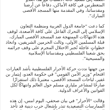
المتغطرس في كافة الأماكن، دفاعاً عن أرضنا
ومقدساتنا، وفي المقدمة منها المسجد الأقصى
المبارك”.
كما دعت “جامعة الدول العربية ومنظمة التعاون
الإسلامي إلى التحرك الفاعل على كافة الأصعدة، لوقف
هذه الانتهاكات الممنهجة ضد المسجد الأقصى المبارك،
قبلة المسلمين الأولى، وثالث الحرمين الشريفين، واتخاذ
خطواتٍ عاجلة تُجبر الاحتلال المجرم على وقف جرائمه
بحق شعبنا الفلسطيني ومقدساتنا الإسلامية
والمسيحية”.
من جهتها نددت حركة الأحرار الفلسطينية بأشد العبارات
اقتحام “وزير الأمن القومي” في حكومة العدو، إيتمار بن
غفير، لباحات المسجد الأقصى، معتبرةً ذلك استفزازًا
صارخًا لمشاعر ملياري مسلم حول العالم وانتهاكًا لكل
القوانين والأعراف الدولية.
وقالت “الأحرار” في بيان صحفي، اليوم امس، إن هذه
الممارسات التصعيدية تنذر بإشعال حرب دينية قد تأخذ