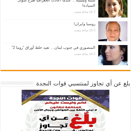
سبتة ومليلية… عندما أعادت الجغرافيا طرح سؤال
السيادة!
روسيا وايران!
المنصوري في جنوب لبنان… تعيد خلط أوراق “روما 2”
بلغ عن أي تجاوز لمنتسبي قوات النجدة