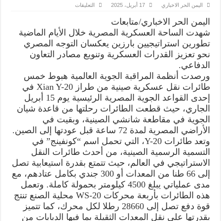
على
اليمن الحر الاخباري
17 أبريل، 2025
التعليقات
لاول
مرة..“نسر
اليمن الحر الاخباري/متابعات
الحضارة”
تدريب
شهدت الساحة العسكرية المصرية خلال الأيام الماضية
عسكري
تطورين استراتيجيين بارزين يعكسان التوجه المصري
مصري
صيني
نحو تعزيز القدرات العسكرية وتنويع مصادر التعاون
مشترك
مغلقة
الدفاعي.
ورصدت أنظمة المراقبة الجوية العالمية هبوط خمس
طائرات نقل عسكرية صينية من طراز Xian Y-20 في
إحدى القواعد الجوية المصرية الرئيسية يوم 15 أبريل
الجاري، حيث قطعت الطائرات رحلتها من قاعدة شيان
الجوية في مقاطعة شانشي الصينية، وبقيت في
الأراضي المصرية لمدة 72 ساعة قبل عودتها إلى الصين.
وتعد طائرات Y-20، التي تحمل اسم “كونفينج” في
التسمية الرسمية الصينية، من أحدث طائرات النقل
الاستراتيجي في العالم، حيث تتمتع بقدرة استيعابية تصل
إلى 66 طنا من المعدات أو 300 جندي بكامل عتادهم، مع
مدى عملياتي يبلغ 4500 كيلومتر بحمولة كاملة. وتعمل
هذه الطائرات بأربعة محركات WS-20 محلية الصنع تنتج
قوة دفع تصل إلى 28660 رطلا لكل محرك، كما تتميز
بقدرتها على نقل المعدات الثقيلة بما فيها الدبابات من