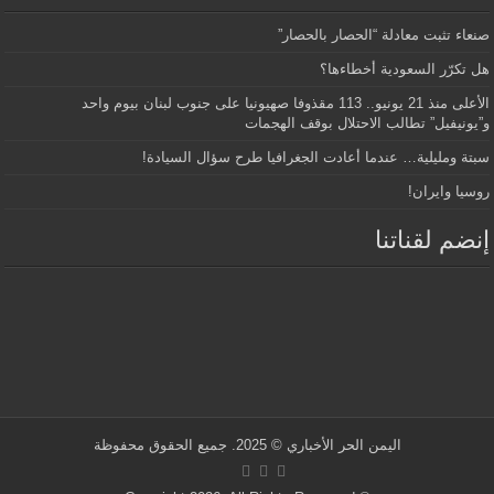
صنعاء تثبت معادلة “الحصار بالحصار”
هل تكرّر السعودية أخطاءها؟
الأعلى منذ 21 يونيو.. 113 مقذوفا صهيونيا على جنوب لبنان بيوم واحد
و”يونيفيل” تطالب الاحتلال بوقف الهجمات
سبتة ومليلية… عندما أعادت الجغرافيا طرح سؤال السيادة!
روسيا وايران!
إنضم لقناتنا
اليمن الحر الأخباري
© 2025. جميع الحقوق محفوظة