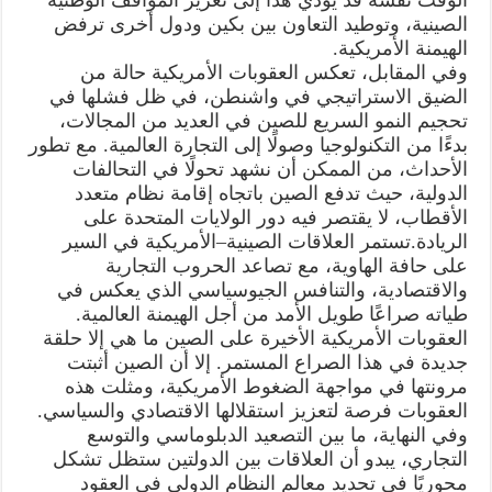
الصينية، وتوطيد التعاون بين بكين ودول أخرى ترفض
الهيمنة الأمريكية.
وفي المقابل، تعكس العقوبات الأمريكية حالة من
الضيق الاستراتيجي في واشنطن، في ظل فشلها في
تحجيم النمو السريع للصين في العديد من المجالات،
بدءًا من التكنولوجيا وصولًا إلى التجارة العالمية. مع تطور
الأحداث، من الممكن أن نشهد تحولًا في التحالفات
الدولية، حيث تدفع الصين باتجاه إقامة نظام متعدد
الأقطاب، لا يقتصر فيه دور الولايات المتحدة على
الريادة.تستمر العلاقات الصينية–الأمريكية في السير
على حافة الهاوية، مع تصاعد الحروب التجارية
والاقتصادية، والتنافس الجيوسياسي الذي يعكس في
طياته صراعًا طويل الأمد من أجل الهيمنة العالمية.
العقوبات الأمريكية الأخيرة على الصين ما هي إلا حلقة
جديدة في هذا الصراع المستمر. إلا أن الصين أثبتت
مرونتها في مواجهة الضغوط الأمريكية، ومثلت هذه
العقوبات فرصة لتعزيز استقلالها الاقتصادي والسياسي.
وفي النهاية، ما بين التصعيد الدبلوماسي والتوسع
التجاري، يبدو أن العلاقات بين الدولتين ستظل تشكل
محوريًا في تحديد معالم النظام الدولي في العقود