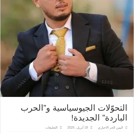
التحوّلات الجيوسياسية و”الحرب
الباردة” الجديدة!
على
اليمن الحر الاخباري
18 أبريل، 2025
التعليقات
التحوّلات