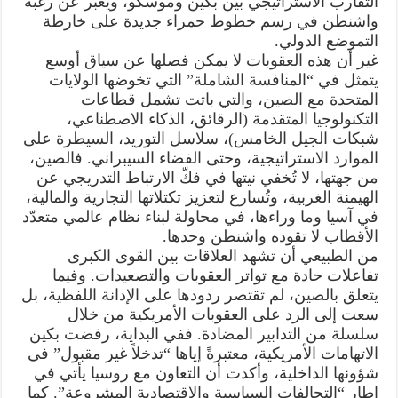
التقارب الاستراتيجي بين بكين وموسكو، ويعبّر عن رغبة
واشنطن في رسم خطوط حمراء جديدة على خارطة
التموضع الدولي.
غير أن هذه العقوبات لا يمكن فصلها عن سياق أوسع
يتمثل في “المنافسة الشاملة” التي تخوضها الولايات
المتحدة مع الصين، والتي باتت تشمل قطاعات
التكنولوجيا المتقدمة (الرقائق، الذكاء الاصطناعي،
شبكات الجيل الخامس)، سلاسل التوريد، السيطرة على
الموارد الاستراتيجية، وحتى الفضاء السيبراني. فالصين،
من جهتها، لا تُخفي نيتها في فكّ الارتباط التدريجي عن
الهيمنة الغربية، وتُسارع لتعزيز تكتلاتها التجارية والمالية،
في آسيا وما وراءها، في محاولة لبناء نظام عالمي متعدّد
الأقطاب لا تقوده واشنطن وحدها.
من الطبيعي أن تشهد العلاقات بين القوى الكبرى
تفاعلات حادة مع تواتر العقوبات والتصعيدات. وفيما
يتعلق بالصين، لم تقتصر ردودها على الإدانة اللفظية، بل
سعت إلى الرد على العقوبات الأمريكية من خلال
سلسلة من التدابير المضادة. ففي البداية، رفضت بكين
الاتهامات الأمريكية، معتبرةً إياها “تدخلاً غير مقبول” في
شؤونها الداخلية، وأكدت أن التعاون مع روسيا يأتي في
إطار “التحالفات السياسية والاقتصادية المشروعة”. كما