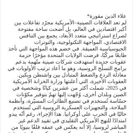
الجيوسياسية
و”الحرب
الباردة”
الجديدة!
علاء الدين مقورة*
مغلقة
لم تعد العلاقات الصينية–الأمريكية مجرّد تفاعلات بين
أكبر اقتصادين في العالم، بل أضحت ساحة مفتوحة
لصراع استراتيجي متعدد الأبعاد، يجمع بين التنافس
الاقتصادي، المواجهة التكنولوجية، والتوترات
الجيوسياسية العميقة. في خضم هذه المواجهة التي تأخذ
طابعًا مركّبًا، فرضت الولايات المتحدة مؤخرًا حزمة
عقوبات جديدة استهدفت شركات صينية متّهمة بدعم
برامج التسلّح الروسية، وهو ما أعاد ترتيب الأولويات في
معادلة الردع والضغط المتبادل بين واشنطن وبكين.
العقوبات الأخيرة، التي أعلنتها وزارة الخزانة الأمريكية
في 2025، شملت أكثر من عشرين كيانًا وشخصية في
الصين وبلدان أخرى، وُجّهت إليها تهمٌ بتوفير مكوّنات
حسّاسة تُستخدم في تصنيع الطائرات المسيّرة، وأنظمة
الملاحة، والتجهيزات العسكرية الروسية التي تُستخدم
حاليًا في الحرب على أوكرانيا. هذا الإجراء، رغم أنّه يبدو
امتدادًا للنهج الأمريكي التقليدي في تقييد الدعم غير
المباشر لروسيا، إلا أنه يعكس في عمقه قلقًا بنيويًا من