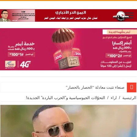
صنعاء تثبت معادلة “الحصار بالحصار”
الرئيسية
/
اراء
/
التحوّلات الجيوسياسية و”الحرب الباردة” الجديدة!