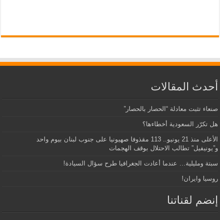
أحدث المقالات
صنعاء تثبت معادلة “الحصار بالحصار”
هل تكرّر السعودية أخطاءها؟
الأعلى منذ 21 يونيو.. 113 مقذوفا صهيونيا على جنوب لبنان بيوم واحد
و”يونيفيل” تطالب الاحتلال بوقف الهجمات
سبتة ومليلية… عندما أعادت الجغرافيا طرح سؤال السيادة!
روسيا وايران!
إنضم لقناتنا