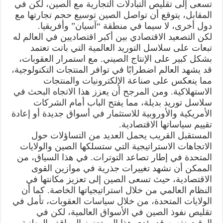
تسعى إلى تقليص التبادلات التجارية مع الصين، لكن في
المقابل، يتوقع أن تواصل الصين توسيع حجم تجارتها مع
دول أخرى، لا سيما في منطقة “آسيان” وأفريقيا.
لكن التصعيد الاقتصادي بين أكبر اقتصاديين في العالم له
تبعات على سلاسل التوريد العالمية التي باتت تعتمد
بشكل كبير على الإنتاج الصيني. مع استمرار العقوبات،
قد يشهد العالم اضطرابًا في توافر المنتجات التكنولوجية،
مما ينعكس على صناعة الإلكترونيات والمنتجات
الاستهلاكية. ومن المرجح أن يعزز هذا الاتجاه البحث في
سلاسل توريد بديلة، مما يفتح الباب أمام الشركات
الأمريكية والأوروبية للاستثمار في أسواق جديدة أو إعادة
تقييم سياساتها الاقتصادية.
المستقبل القريب يحمل العديد من التساؤلات حول
الاتجاهات الاستراتيجية التي ستسلكها الصين والولايات
المتحدة في إطار تصاعد التوترات. في هذا السياق، من
الممكن أن نشهد تغييرات جذرية في موازين القوى
الاقتصادية، حيث تسعى الصين إلى تعزيز مكانتها في
النظام العالمي من خلال استراتيجياتها الخاصة. كما أن
الولايات المتحدة، من خلال سياسات العقوبات، تأمل في
تقليص نفوذ الصين في الأسواق العالمية، لكن في
الوقت نفسه قد يؤدي هذا إلى تعزيز المواقف الوطنية