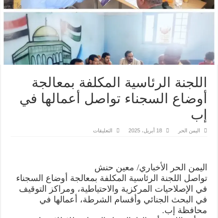
اللجنة الرئاسية المكلفة بمعالجة
أوضاع السجناء تواصل أعمالها في
إب
على
اليمن الحر
18 أبريل، 2025
التعليقات
اللجنة
الرئاسية
المكلفة
بمعالجة
أوضاع
اليمن الحر الأخباري/ معين حنش
السجناء
تواصل
تواصل اللجنة الرئاسية المكلفة بمعالجة أوضاع السجناء
أعمالها
في
في الإصلاحيات المركزية والاحتياطية، ومراكز التوقيف
إب
في البحث الجنائي وأقسام الشرطة، أعمالها في
مغلقة
محافظة إب.