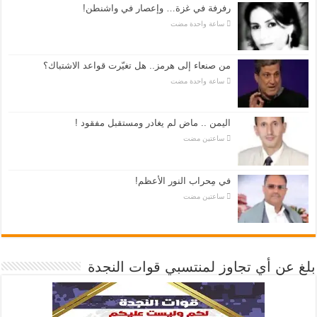
رفرفة في غزة… وإعصار في واشنطن!
‏ساعة واحدة مضت
من صنعاء إلى هرمز.. هل تغيّرت قواعد الاشتباك؟
‏ساعة واحدة مضت
اليمن .. ماض لم يغادر ومستقبل مفقود !
‏ساعتين مضت
في مِحراب النور الأعظم!
‏ساعتين مضت
بلغ عن أي تجاوز لمنتسبي قوات النجدة