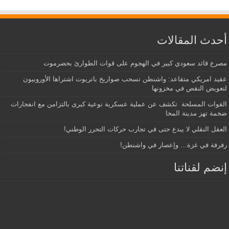
أحدث المقالات
مصرع قائد سعودي كبير في الهجوم على قوات الطوارئ بحضرموت
عقيد امريكي متقاعد: واشنطن تسحب صواريخ باتريوت اشتراها الأوروبيون
لتعويض النقص في مخزونها
القوات المسلحة تكشف عن عملية عسكرية نوعية كبرى بالتزامن مع انفجارات
ضخمة تهز مدينة المخا
العقل النقلي لا يبدع حتى في تجارب حركات التحرر الوطني!
رفرفة في غزة… وإعصار في واشنطن!
إنضم لقناتنا