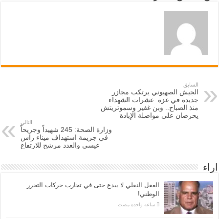
السابق
الجيش الصهيوني يرتكب مجازر
جديدة في غزة عشرات الشهداء
منذ الصباح.. وبن غفير وسموتريتش
يحرضان على مواصلة الإبادة
التالي
وزارة الصحة: 245 شهيداً وجريحاً
في جريمة استهداف ميناء راس
عيسى والعدد مرشح للارتفاع
اراء
العقل النقلي لا يبدع حتى في تجارب حركات التحرر
الوطني!
‏ساعة واحدة مضت