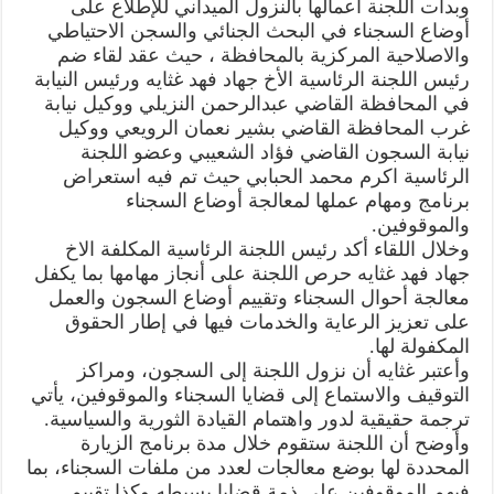
وبدأت اللجنة أعمالها بالنزول الميداني للإطلاع على
أوضاع السجناء في البحث الجنائي والسجن الاحتياطي
والاصلاحية المركزية بالمحافظة ، حيث عقد لقاء ضم
رئيس اللجنة الرئاسية الأخ جهاد فهد غثايه ورئيس النيابة
في المحافظة القاضي عبدالرحمن النزيلي ووكيل نيابة
غرب المحافظة القاضي بشير نعمان الرويعي ووكيل
نيابة السجون القاضي فؤاد الشعيبي وعضو اللجنة
الرئاسية اكرم محمد الحبابي حيث تم فيه استعراض
برنامج ومهام عملها لمعالجة أوضاع السجناء
والموقوفين.
وخلال اللقاء أكد رئيس اللجنة الرئاسية المكلفة الاخ
جهاد فهد غثايه حرص اللجنة على أنجاز مهامها بما يكفل
معالجة أحوال السجناء وتقييم أوضاع السجون والعمل
على تعزيز الرعاية والخدمات فيها في إطار الحقوق
المكفولة لها.
وأعتبر غثايه أن نزول اللجنة إلى السجون، ومراكز
التوقيف والاستماع إلى قضايا السجناء والموقوفين، يأتي
ترجمة حقيقية لدور واهتمام القيادة الثورية والسياسية.
وأوضح أن اللجنة ستقوم خلال مدة برنامج الزيارة
المحددة لها بوضع معالجات لعدد من ملفات السجناء، بما
فيهم الموقوفين على ذمة قضايا بسيطه وكذا تقييم