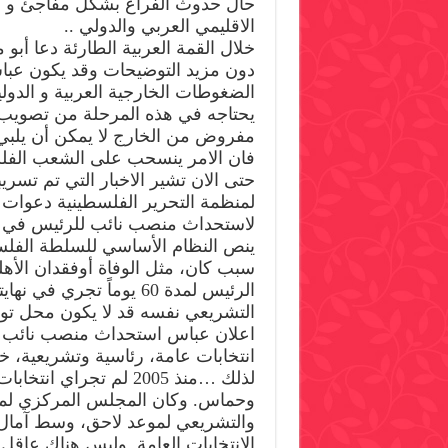
حال حدوث الفراغ بشكل مفاجئ و ا
الاقليمي العربي والدولي ..
خلال القمة العربية الطارئة دعا أ
دون مزيد التوضيحات وقد يكون عباس
الضغوطات الخارجية العربية و الدول
يحتاجه في هذه المرحلة من تصويب لل
مفروض من الخارج لا يمكن أن يلبي
فان الامر ينسحب على الشعب الفلسط
لاستحداث منصب نائب للرئيس في اللج
ينص النظام الأساسي للسلطة الفل
سبب كان، مثل الوفاة أوفقدان الأ
الرئيس لمدة 60 يوماً تج
التشريعي نفسه قد لا يكون محل توافق
اعلان عباس استحداث منصب نائب للر
انتخابات عامة، رئاسية وتشريعية، خ
لذلك …منذ 2005 لم تجر
والتشريعي لموعد لاحق، وسط آمال
الانتخابات العامة, وليس هناك عاقل 