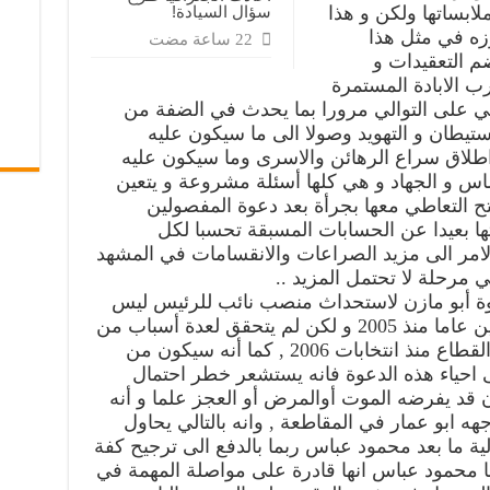
لابساتها ولكن و هذا
سؤال السيادة!
رزه في مثل هذا
 التعقيدات و
رب الابادة المستمرة
ني على التوالي مرورا بما يحدث في الضفة من
استيطان و التهويد وصولا الى ما سيكون عليه
واطلاق سراع الرهائن والاسرى وما سيكون عليه
اس و الجهاد و هي كلها أسئلة مشروعة و يتعين
 التعاطي معها بجرأة بعد دعوة المفصولين
ها بعيدا عن الحسابات المسبقة تحسبا لكل
الامر الى مزيد الصراعات والانقسامات في المشهد
مرحلة لا تحتمل المزيد ..
ة أبو مازن لاستحداث منصب نائب للرئيس ليس
بالامر الجديد و طرح قبل نحو عشرين عاما منذ 2005 و لكن لم يتحقق لعدة أسباب من
بينها الانفصال الحاصل بين الضفو و القطاع منذ انتخابات 2006 , كما أنه سيكون من
لى احياء هذه الدعوة فانه يستشعر خطر احتمال
قد يفرضه الموت أوالمرض أو العجز علما و أنه
هه ابو عمار في المقاطعة , وانه بالتالي يحاول
لية ما بعد محمود عباس ربما بالدفع الى ترجيح كفة
ا محمود عباس انها قادرة على مواصلة المهمة في