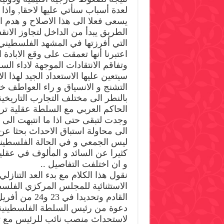
لعدة أسباب سنأتي عليها لاحقا, واذ
يسعى فعلا الى هذا الاصلاح و هدم ال
الطريق يبدأ من الداخل لتجاوز الانق
التي أفرزتها في المشهد الفلسطيني و 
اعتبرنا أنها تعمقت على وقع الابادة
وتفاقم الانتقادات الموجهة لاداء ال
سيتعين عليها الاستعداد الجيد لهذا ا
التشنج و الانسياق و راء العواطف خا
بالنطر الى مختلف التجارب التاريخي
الحاكم العربي مع السلطة عقلية ترف
وجدت لتبقى حتى اذا ما انتبهت الى
الى محاولة استباق الاحداث بحثا عن
ليس الجمعي و في الحالة الفلسطينية
كثيرا عن السائد و المألوف في عقلي
و ان اختلفت التفاصيل ..
نقول هذا الكلام مع بدء العد التنازلي
الاستثنائية للمجلس المركزي الفلس
القادم وتحديدا في 
دعوة من رئيس السلطة الفلسطيني
لاستحداث منصب نائب للرئيس مع تو