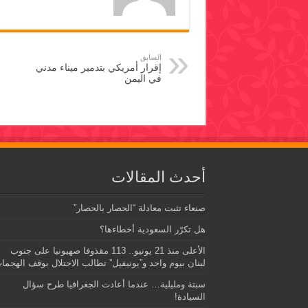
السابق
إقرار أمريكي بتدمير ميناء مدني
في اليمن
أحدث المقالات
صنعاء تثبت معادلة “الحصار بالحصار”
هل تكرّر السعودية أخطاءها؟
الأعلى منذ 21 يونيو.. 113 مقذوفا صهيونيا على جنوب
لبنان بيوم واحد و”يونيفيل” تطالب الاحتلال بوقف الهجما
سبتة ومليلية… عندما أعادت الجغرافيا طرح سؤال
السيادة!