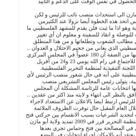
لحصول في نفس الوقت على الدعم و التاييد
بو مازن الى استحداث منصب نائب للرئيس و لكن
 اتخذ هذه الخطوة أيضا نزولا عند الكثيرمن
ية وهو اذا ما ثبت فلن يقدم للمشهد الفلسطيني ما
بوصلة و انقاذ للسفينة و معلوم ان أي تغيير
 مطالب الشعوب وتطلعاتها و من هذا المنطلق
يني الذي يعاني من جحيم الاحتلال و العدوان ..
حتى الان تشير الاخبار التي تم تسريبها من الضفة أن 180 عضواً في المجلس المركزي
لمنظمة التحرير الفلسطينية دعوات للاجتماع في رام الله يومي 23 و24 من أفريل
نة التنفيذية لمنظمة التحرير الفلسطينية.
سطينية على أنه في حال شغور منصب الرئيس لأي
هلية، يتولى رئيس المجلس التشريعي منصب
ري في نهايتها انتخابات عامة للرئاسة.المشكلة أن المجلس
 بالنظر الى انتهاء و لايته منذ اكثر من عقدين ..
ئيس ارتبط ايضا بالاعلان عن الاستعداد لاجراء
لال العام المقبل حال توفرت الظروف الملائمة
اي انتخابات لتجديد الشرعيات بسبب الانقسام بين حركتي فتح
وحماس. وكان المجلس المركزي لمنظمة التحرير قرر في 2009 تمديد ولاية أبو مازن
 في المصالحة بين فتح وحماس تجري بعدها
يعتقد أنه بالامكان اجراء انتخابات في الوضع