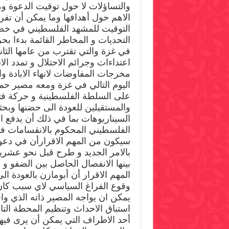
والتساؤلات لا حول توقيت الدعوة وم
الاهم حول أهدافها وما يمكن أن تف
التوقيت للمشهد الفلسطيني في خضم
التحديات و المخاطر القائمة بدءا بح
في غزة والتي تقترب من عامها الثا
اعتداءات وجرائم الاحتلال و تمدد ال
مخرجات المفاوضات لانهاء الابادة 
اليوم التالي في غزة ومعه مصير حم
على السلطة الفلسطينية و حركة فتح
والمستقيلين للعودة الى حضنها وبحث
السيناريوهات بما في ذلك أن يدفع 
الفلسطيني المحكوم بالانقسامات في 
سيكون من المهم الاقرارأن في دعو
المهم الاقرار أن أبومازن بالعودة ا
وقوع الفراغ السياسي لاي سبب كان 
يمكن ان يواجه المصير ذاته الذي واج
استباق الاحداث وتنظيم المحطة التا
أحد الاطراف التي يمكن أن يرى فيه