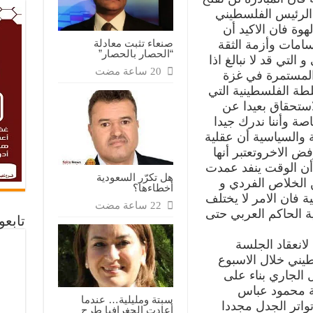
ا الرئيس الفلسطيني
هوة فان الاكيد أن
صنعاء تثبت معادلة
سامات وأزمة الثقة
“الحصار بالحصار”
التي قد لا نبالغ اذا
 المستمرة في غزة
سلطة الفلسطينية التي
لاستحقاق بعيدا عن
صة وأننا ندرك جيدا
ة والسياسية أن عقلية
ض الاخروتعتبر أنها
 أن الوقت ينفد عمدت
هل تكرّر السعودية
 الخلاص الفردي و
أخطاءها؟
 فان الامر لا يختلف
ة الحاكم العربي حتى
تابع
 لانعقاد الجلسة
طيني خلال الاسبوع
23 و24 من أفريل الجاري بناء على
ة محمود عباس
سبتة ومليلية… عندما
اتر الجدل مجددا
أعادت الجغرافيا طرح