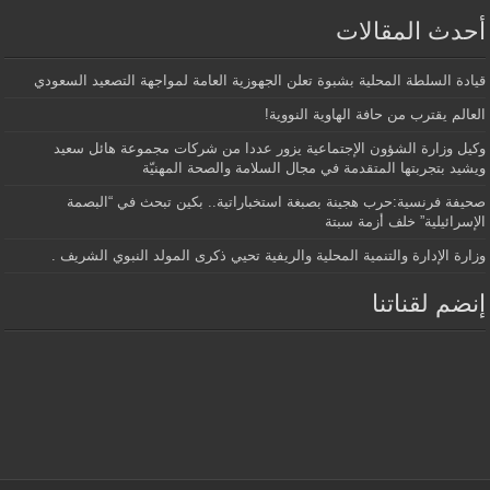
أحدث المقالات
قيادة السلطة المحلية بشبوة تعلن الجهوزية العامة لمواجهة التصعيد السعودي
العالم يقترب من حافة الهاوية النووية!
وكيل وزارة الشؤون الإجتماعية يزور عددا من شركات مجموعة هائل سعيد
ويشيد بتجربتها المتقدمة في مجال السلامة والصحة المهنيّة
صحيفة فرنسية:حرب هجينة بصبغة استخباراتية.. بكين تبحث في “البصمة
الإسرائيلية” خلف أزمة سبتة
وزارة الإدارة والتنمية المحلية والريفية تحيي ذكرى المولد النبوي الشريف .
إنضم لقناتنا