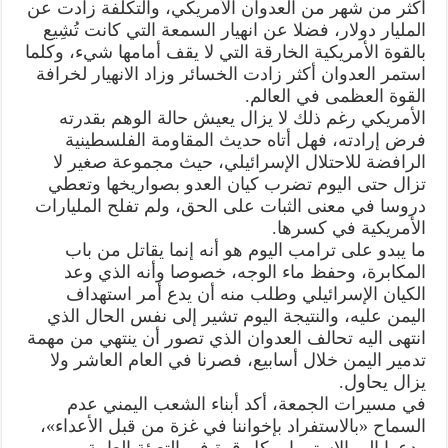
أكثر من شهر من العدوان الأمريكي، والتكلفة زادت عن
المليار دولار، فضلا عن انهيار السمعة التي كانت تُشِيع
بالقوة الأمريكية الخارقة التي لا يقف أمامها شيء، وكلما
استمر العدوان أكثر زادت الخسائر وزاد الانهيار لخرافة
القوة العظمى في العالم.
الأمريكي رغم ذلك لا يزال يعيش حالة الوهم بقدرته
فرض إرادته، فهل أتاه حديث المقاومة الفلسطينية
الرافضة للاحتلال الإسرائيلي، حيث مجموعة صغير لا
تزال حتى اليوم تضرب كيان العدو بصواريخها وتعطي
دروسا في معنى الثبات على الحق، ولم تفلح المليارات
الأمريكية في كسرها.
ما يبدو على ترامب اليوم هو أنه إنما يقاتل من باب
المكابرة، وحفظ ماء الوجه، خصوصا وأنه الذي وعد
الكيان الإسرائيلي وطلب منه أن يدع أمر استهداف
اليمن عليه، والنتيجة اليوم تشير إلى نفس الحال الذي
انتهى اليه تحالف العدوان الذي تصور أن ينتهي من مهمة
تدمير اليمن خلال أسابيع، فصرنا في العام العاشر ولا
يزال يحاول.
في مسيرات الجمعة، أكد أبناء الشعب اليمني عدم
السماح «بالاستفراد بإخواننا في غزة من قبل الأعداء»،