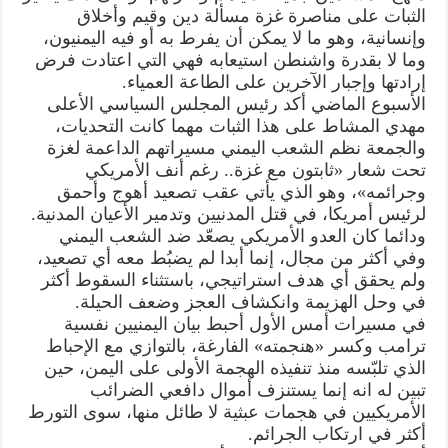
الثبات على مناصرة غزة مسألة دين وقيم وأخلاق
وإنسانية، وهو ما لا يمكن أن يفرط به أو فيه اليمنيون،
وما لا بقدرة واشنطن استيعابه فهي التي اعتادت فرض
إرادتها وإجبار الآخرين على الطاعة العمياء.
الأسبوع الماضي أكد رئيس المجلس السياسي الأعلى
مهدي المشاط على هذا الثبات مهما كانت التحديات،
والجمعة نظم الشعب اليمني مسيراتهم الداعمة لغزة
تحت شعار «ثابتون مع غزة.. رغم أنف الأمريكي
وجرائمه»، وهو الذي يأتي عقب تصعيد أهوج وأحمق
لرئيس أمريكا، في قتل المدنيين وتدمير الأعيان المدنية.
ودائما كان العدو الأمريكي يصعّد ضد الشعب اليمني
وفي أكثر من مجال، إنما أبدا لم يضبُط معه أي تصعيد،
ولم يحقق أي هدف استراتيجي، باستثناء السقوط أكثر
في وحل الهزيمة وانكشاف العجز وضعف الحيلة.
في مسيرات أمس الأول أحبط بيان اليمنيين نفسية
ترامب وكسر «هنجمته» الفارغة، بالتوازي مع الإحباط
الذي تلبّسه منذ تنفيذه الهجمة الأولى على اليمن، حين
تبين له انه إنما يستنزف أموال دافعي الضرائب
الأمريكيين في هجمات عبثية لا طائل منها، سوى التورط
أكثر في ارتكاب الجرائم.