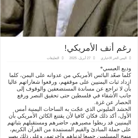
رغم أنف الأمريكي!
على
اليمن الحر الاخباري
27 أبريل، 2025
التعليقات
رغم
أنف
وديع العبسي*
الأمريكي!
مغلقة
كلما صعّد البائس الأمريكي من عدوانه على اليمن، كلما
ازداد ثبات اليمنيين على موقفهم، ورفعوا شعاراتهم عاليا
بأن لا تراجع عن مساندة المستضعفين والوقوف إلى
جانب الأشقاء في فلسطين حتى تحقيق النصر ورفع
الحصار عن غزة.
الحشد المليوني الذي عجّت به الساحات اليمنية أمس
الأول، أكد ذلك فكان كافيا لأن يقتنع الكائن الأمريكي بأن
اليمنيين قد ربطوا مصيرهم، حاضرهم ومستقبلهم بثباتهم
على جملة المبادئ والقيم المستمدة من القرآن الكريم،
منهج المسلمين جميعا لدنياهم وآخرتهم، وعلى ذلك يصير