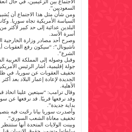
الاجتماع بين الزعيمين، في حال انع
السعوديين”.
ومن شأن مثل هذا الاجتماع أن يُشير
السياسة الأمريكية تجاه سوريا. وكان
أسرة الأسد.
وصرح أحد مصادر وزارة الخارجية ال
ناشيونال”: “سيكون رفع العقوبات أ
الشرع”.
وقبل وصوله إلى المملكة العربية ا
جولة إقليمية، أشار الرئيس الأمريك
تخفيف العقوبات عن سوريا، في 
الجديدة لإعادة إعمار البلاد بعد أك
الأهلية.
وقال ترامب: “سيتعين علينا اتخاذ ق
وقد نرفعها قريبًا. قد نرفعها عن سوري
بداية جديدة”.
وأصدرت سوريا بيانا رحّبت فيه بت
تخفيف معاناة الشعب السوري”.
وبينت الولايات المتحدة أنها ستنت
سلطتها وتضمن حقوق الإنسان قبل ر