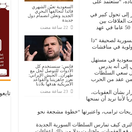
قاده، “ستعتمد على
السعودية تعيّن الشهري
قائدا لتحالفها البحري
 إلى تحول كبير في
الجديد وتعلن انضمام دول
جديدة
ت العلاقات بين
البلدين عدائية إلى حد كبير لأكثر من 50 عاما في عهد
سورية لصحيفة “ذا
ولوية في مناقشات
لسعودية في مستهل
ي إلى أنه يدرس
فانس: سنستخدم كل
الأدوات للتوصل لحل مع
ظل سعي السلطات
طهران.. الجيش الإيراني:
ثر من عقد من الحرب
نعزز جاهزيتنا والقواعد
الأمريكية هدفها بلادنا
رار بشأن العقوبات،
تابع
ا لأننا نريد أن نمنحها
صريحات ترامب، واعتبرتها “خطوة مشجعة نحو
ظر لترى كيف تمارس السلطات السورية الجديدة
فع العقوبات، واختارت بدلا من ذلك إعفاءات