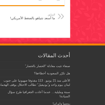
السابق
ما أسعد نتنياهو بالضغط الأمريكي!
أحدث المقالات
صنعاء تثبت معادلة “الحصار بالحصار”
هل تكرّر السعودية أخطاءها؟
الأعلى منذ 21 يونيو.. 113 مقذوفا صهيونيا على جنوب
لبنان بيوم واحد و”يونيفيل” تطالب الاحتلال بوقف الهجما
سبتة ومليلية… عندما أعادت الجغرافيا طرح سؤال
السيادة!
روسيا وايران!