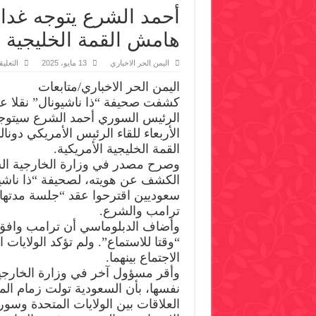
أحمد الشرع يتوجه غدا 
هامش القمة الخليجية ا
اليمن الحر الاخباري
13 مايو، 2025
التعلي
اليمن الحر الاخباري/متابعات
كشفت صحيفة “ذا ناشيونال” نقلا ع
الرئيس السوري أحمد الشرع سيتوجه
الأربعاء للقاء الرئيس الأمريكي دو
القمة الخليجية الأمريكية.
وصرح مصدر في وزارة الخارجية ال
الكشف عن هويته، لصحيفة “ذا ناشي
ترامب والشرع.
وأضاف الدبلوماسي أن ترامب وافق
“وقتا للاستماع”. ولم تؤكد الولايات ا
الاجتماع بينهما.
وأقر مسؤول آخر في وزارة الخارجي
نفسها، بأن السعودية تولت زمام ال
العلاقات بين الولايات المتحدة وسوريا،