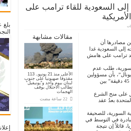
إلى السعودية للقاء ترامب على
لأمريكية
بلغ 
على
قات
أحمد
النجد
الشرع
مقالات مشابهة
يتوجه
غدا
ن مصادرها أن
إلى
 إلى السعودية غدا
السعودية
للقاء
نالد ترامب على هامش
ترامب
على
هامش
سورية، طلب عدم
القمة
الخليجية
الأعلى منذ 21 يونيو.. 113
ونال”، بأن مسؤولين
الأمريكية
مقذوفا صهيونيا على جنوب
مغلقة
سعوديين اقترحوا عقد “جلسة مدتها 45 دقيقة” بين
لبنان بيوم واحد و”يونيفيل”
تطالب الاحتلال بوقف
الهجمات
 على منح الشرع
لمتحدة بعدُ عقد
ة السورية، للصحيفة
مبادرة في التوسط في
 قائلاً إن نتيجة
إعلان