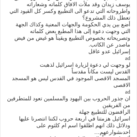
يوسف زيدان وقد ملأت الافاق كلماته وشعاراته
واطروحاته التي تدعو الى التطبيع وكسر كل القيود التي
تعطل ذلك المشروع؟
أضع بين يدي الحكومة والجهات المعنية وكذاك الجهة
التي وجهت دعوة إلى هذا المطبع بعض كلماته
وتصريحاته بخصوص التطبيع ويقيناً هو غيض من فيض
ماصدر عن الكاتب.
إسرائيل عدو عاقل
ad
لو وجهت لي دعوة لزيارة اسرائيل لذهبت
القدس ليست مكاناً مقدساً
المسجد الاقصى الموجود في القدس ليس هو المسجد
الاقصى
ad
ان جذور الحروب بين اليهود والمسلمين تعود للمتطرفين
من الفريقين
الرافضون للتطبيع جهلة
اسرائيل هزمتنا في اربعة حروب لكننا انتصرنا عليها
ودلائل ذلك انهم اطلقوا اسم ام كلثوم على
احدىشوارعهم…