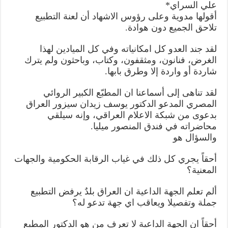
بدأت
علي السراي*
بغداد
بالتطبيع؟
أقولها مدوية وعلى رؤوس الاشهاد أن لعنة التطبيع
مغلقة
تلاحق الجميع دون هوادة.
لقد جند العدو كل امكانياته وفي كل الميادين لهذا
الغرض، فنانون، ومثقفون، وكتاب، وباحثون ولم يترك
شاردة أو واردة إلا وطرق بابها.
لقد تناهى إلى أسماعنا ان المطبّع الكبير الروائي
المصري المدعو الدكتور يوسف زيدان سيزور العراق
بدعوى من شبكة الاعلام العراقي، وإنه سيلقي
محاضراته في فندق المنصور ميليا.
والسؤال هو
أحقاً يجري كل ذلك في غياب الرقابة الحكومية والجهات
المعنية؟
ألم تعلم الجهة الداعية ان العراق بلدٌ يرفض التطبيع
جملة وتفصيلا ويعاقب اي جهة تدعو له؟
أحقاً ان الجهة الداعية لا تعرف من هو الدكتور المطبع