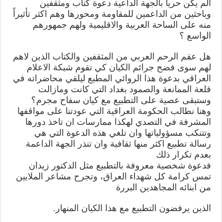
ألم يكن حرياً بالجهة الداعية دعوة كتاب ومثقفين
وباحثين من الداعمين للمقاومة ومحورها وهم اكثر تأثيراً
منه على الساحة العربية والاقليمية ولهم جمهورهم
الواسع ؟
هل عقم الرحم العربي من المثقفين والكتاب الذين لاهم
لهم سوى فضح جرائم الكيان كي تقوم شبكة الاعلام
العراقي بدعوة هذا الروائي المطبع ليلقي محاضراته في
قلعة الممانعة والصمود بغداد التي كانت ومازالت
وستبقى عصية على التطبيع مع كيان سفاح مجرم؟
وهنا نطالب الحكومة العراقية التي عودتنا على مواقفها
المشرفة في التصدي لهكذا ممارسات ان تاخذ دورها
وتتنكب مسؤولياتها وان تلغي هذه الدعوة التي هي
رسالة تطبيع اكثر منها ثقافية وان تنذر الجهة الداعمة
بعدم تكرار ذلك
فدعوة شخصية معروفة بالتطبيع مثل الدكتور زيدان
تمس كرامة كل شهداء العراق، وتجرح مشاعر الملايين
من ابنائه المجاهدين البررة
الذين يرفضون التطبيع مع هذا الكيان المنهار.