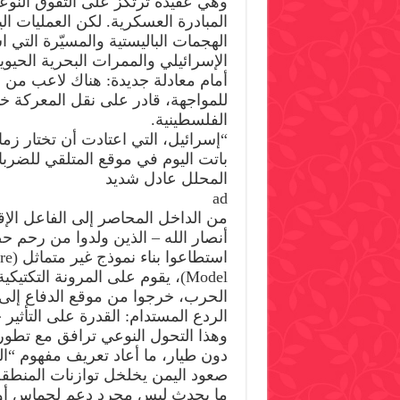
وهي عقيدة ترتكز على التفوق النوع
المبادرة العسكرية. لكن العمليات الي
الهجمات الباليستية والمسيّرة التي
الإسرائيلي والممرات البحرية الحيو
أمام معادلة جديدة: هناك لاعب من 
للمواجهة، قادر على نقل المعركة خا
الفلسطينية.
“إسرائيل، التي اعتادت أن تختار زم
باتت اليوم في موقع المتلقي للضرب
المحلل عادل شديد
ad
من الداخل المحاصر إلى الفاعل الإق
أنصار الله – الذين ولدوا من رحم ح
استطا
Model)، يقوم على المرونة التك
الحرب، خرجوا من موقع الدفاع إلى
الردع المستدام: القدرة على التأثير 
وهذا التحول النوعي ترافق مع تطور 
دون طيار، ما أعاد تعريف مفهوم “ال
صعود اليمن يخلخل توازنات المنطق
ما يحدث ليس مجرد دعم لحماس أو ر