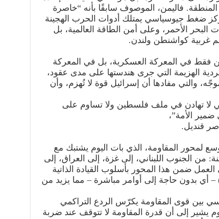
لمنطقة. فاليمن، الموصوف سابقًا بأنه “خاصرة
ركز ضغط جيوسياسي يمتلك أدوات الحرب الهجينة
 على توازنات البحر الأحمر، وعلى أمن الطاقة العالمية، بل
 غربية كواشنطن ولندن.
كمن فقط في المعركة العسكرية، بل في المعركة
سردية الهزيمة التي جرى هندستها على مدى عقود،
موجّه، والتي مفادها أن إسرائيل قوة لا تُهزم، وأن
التي لا تهادن في ملف فلسطين ولا تساوم على
 ضمير الأمة”،
اصر قنديل.
وسع لمحور المقاومة، الذي بات اليوم يشتبك مع
: من الجنوب اللبناني، إلى غزة، إلى العراق، إلى
 العمل ضمن هذا المحور بأسلوب القيادة الذاتية
لمنسقة (Decentralized Command) – أي بدون حاجة إلى أوامر مباشرة – مما يزيد من
سي بين قوى المقاومة يكرّس الردع التراكمي
Cumulat)، وهو مفهوم يشير إلى أن قدرة المقاومة لا تتوقف عند ضربة