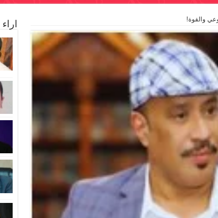
وعي والقوة!
اراء