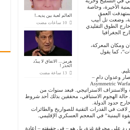
ي في التسليح وحرية
منية الأخيرة، وخاصة
 استهدفت العمق
العالم لعبة بين يديه..!
ية، وضعت تل أبيب
خارج الطوق التقليدي
رج الجغرافيا
ان ومكان المعركة،
ات”، كما يقول
هرمز… الاتفاق لا يبدّد
الحذر !
ليم.
صار وعدوان دامٍ –
عوا بناء نموذج غير متماثل (Asymmetric Warfare
تيكية والاستنزاف الاستراتيجي. فبعد سنوات من
 حالة الهجوم الاستباقي، محققين بذلك أحد شروط
خارج حدود الدولة.
لافت في القدرات التقنية للصواريخ والطائرات
قوة اليمنية” في المعجم العسكري الإقليمي.
ة
د على محرقة غزة، بل هو – في حقيقته – إعادة