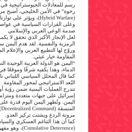
رسم للمعادلات الجيوستراتيجية في ا
رخوة” في الأمن الخليجي، أصبح م
(Hybrid Warfare)، ويؤثر
وعلى القرارات السياسية في عواصم
صدمة الوعي العربي والإسلامي
لعل الإنجاز الأكبر الذي تحقق لا ي
الرمزية والنفسية. لقد هدم اليمن 
وروّج لها التطبيع العربي والإعلام ال
المقاومة خيار عبثي.
“اليمن هو الدولة العربية الوحيدة 
الدماء، وهذا يكفيه شرفًا وموقعًا في
كما قال المحلل السياسي اللبناني ن
البُعد الاستراتيجي لمحور المقاومة
تندرج العمليات اليمنية ضمن رؤية أ
إسرائيل على جبهات متعددة ومتزامنة
اليمن. وتُظهر اليمن اليوم قدرة على
ا
مرونة الردع ويشتت تركيز العدو.
كما أن هذا التناغم العسكري والسيا
(ive Deterrence