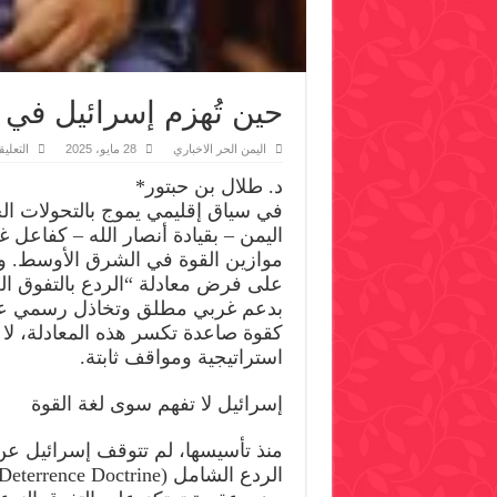
حين تُهزم إسرائيل في 
اليمن الحر الاخباري
28 مايو، 2025
التعلي
د. طلال بن حبتور*
في سياق إقليمي يموج بالتحولات الج
اليمن – بقيادة أنصار الله – كفاعل غ
موازين القوة في الشرق الأوسط. وب
على فرض معادلة “الردع بالتفوق 
بدعم غربي مطلق وتخاذل رسمي عر
كقوة صاعدة تكسر هذه المعادلة، لا ب
استراتيجية ومواقف ثابتة.
إسرائيل لا تفهم سوى لغة القوة
منذ تأسيسها، لم تتوقف إسرائيل عن