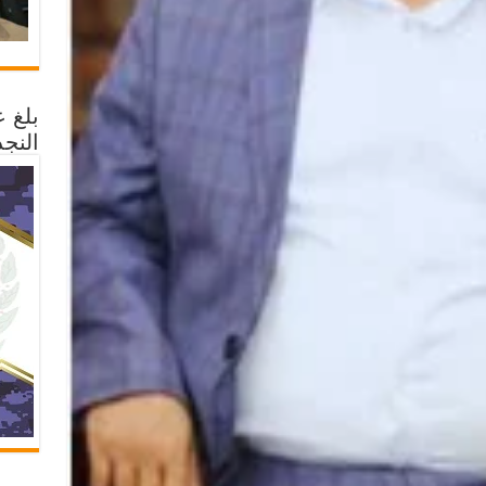
بلغ 
النجد