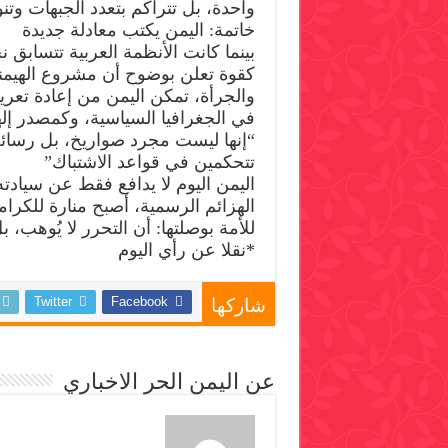
واحدة، بل تتراكم بتعدد الجبهات وتنو
خاتمة: اليمن يكتب معادلة جديدة
بينما كانت الأنظمة العربية تتسابق ن
كقوة تعلن بوضوح أن مشروع الهيمنة 
والجرأة، تمكن اليمن من إعادة تع
في الجغرافيا السياسية، وكمصدر إل
“إنها ليست مجرد صواريخ، بل رسائل 
تتحكمين في قواعد الاشتباك”
اليمن اليوم لا يدافع فقط عن سيادته
الهزائم الرسمية، أصبح منارة للكرام
للأمة بوصلتها: أن التحرر لا يُوهب، بل
*نقلا عن رأي اليوم
Twitter
Facebook
شاركها
عن اليمن الحر الاخباري