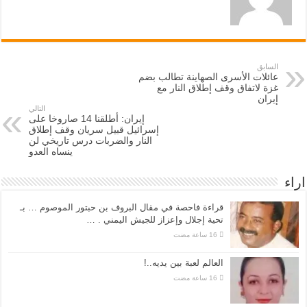
السابق
عائلات الأسرى الصهاينة تطالب بضم
غزة لاتفاق وقف إطلاق النار مع
إيران
التالي
إيران: أطلقنا 14 صاروخا على
إسرائيل قبيل سريان وقف إطلاق
النار والضربات درس تاريخي لن
ينساه العدو
اراء
قراءة فاحصة في مقال البروف بن حبتور الموصوم … بـ
تحية إجلال وإعزاز للجيش اليمني . …
العالم لعبة بين يديه..!