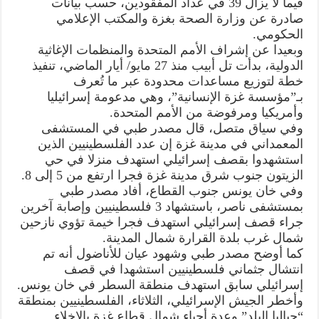
فيما لا يزال 39 في عداد المفقودين، حسب بيانات
صادرة عن وزارة الصحة بغزة والمكتب الإعلامي
الحكومي.
وبعيدا عن إشراف الأمم المتحدة والمنظمات الإغاثية
الدولية، بدأت تل أبيب منذ 27 مايو/ أيار الماضي، تنفيذ
خطة لتوزيع مساعدات محدودة عبر ما تُعرف
بـ”مؤسسة غزة الإنسانية”، وهي مدعومة إسرائيليا
وأمريكيا ومرفوضة من الأمم المتحدة.
وفي سياق متصل، قال مصدر طبي في المستشفى
المعمداني في مدينة غزة إن عدد الفلسطينيين الذين
استشهدوا بقصف إسرائيلي استهدف منزلا في حي
الزيتون جنوب شرق مدينة غزة فجرا ارتفع من 5 إلى 8.
وفي خان يونس جنوب القطاع، أفاد مصدر طبي
بمستشفى ناصر، باستشهاد 3 فلسطينيين وإصابة آخرين
جراء قصف إسرائيلي استهدف فجرا خيمة تؤوي نازحين
شمال غرب بلدة القرارة شمال المدينة.
كما أوضح مصدر طبي وشهود عيان للأناضول أنه تم
انتشال جثماني فلسطينيين استشهدا في قصف
إسرائيلي سابق استهدف منطقة السطر في خان يونس.
وأخطر الجيش الإسرائيلي، الثلاثاء، الفلسطينيين بمنطقة
“جباليا البلد” وعدة أحياء شمال قطاع غزة بالإخلاء