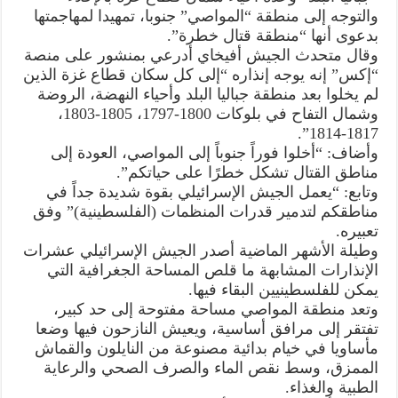
والتوجه إلى منطقة “المواصي” جنوبا، تمهيدا لمهاجمتها
بدعوى أنها “منطقة قتال خطرة”.
وقال متحدث الجيش أفيخاي أدرعي بمنشور على منصة
“إكس” إنه يوجه إنذاره “إلى كل سكان قطاع غزة الذين
لم يخلوا بعد منطقة جباليا البلد وأحياء النهضة، الروضة
وشمال التفاح في بلوكات 1800-1797، 1805-1803،
1817-1814”.
وأضاف: “أخلوا فوراً جنوباً إلى المواصي، العودة إلى
مناطق القتال تشكل خطرًا على حياتكم”.
وتابع: “يعمل الجيش الإسرائيلي بقوة شديدة جداً في
مناطقكم لتدمير قدرات المنظمات (الفلسطينية)” وفق
تعبيره.
وطيلة الأشهر الماضية أصدر الجيش الإسرائيلي عشرات
الإنذارات المشابهة ما قلص المساحة الجغرافية التي
يمكن للفلسطينيين البقاء فيها.
وتعد منطقة المواصي مساحة مفتوحة إلى حد كبير،
تفتقر إلى مرافق أساسية، ويعيش النازحون فيها وضعا
مأساويا في خيام بدائية مصنوعة من النايلون والقماش
الممزق، وسط نقص الماء والصرف الصحي والرعاية
الطبية والغذاء.