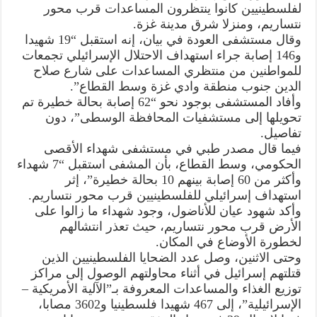
وإطلاق
لفلسطينيين كانوا ينتظرون المساعدات قرب محور
نار
نتساريم، ومنزلا شرق مدينة غزة.
صهيوني
مغلقة
وقال مستشفى العودة في بيان، إنه استقبل “19 شهيدا
و146 إصابة جراء استهداف الاحتلال الإسرائيلي تجمعات
للمواطنين من منتظري المساعدات على شارع صلاح
الدين جنوب منطقة وادي غزة وسط القطاع”.
وأفاد المستشفى بوجود نحو “62 إصابة بحالة خطيرة تم
تحويلها إلى مستشفيات المحافظة الوسطى”، دون
تفاصيل.
فيما قال مصدر طبي في مستشفى شهداء الأقصى
الحكومي، وسط القطاع، بأن المشفى استقبل “7 شهداء
وأكثر من 60 إصابة بينهم 10 بحالة خطيرة”، إثر
استهداف إسرائيلي للفلسطينيين قرب محور نتساريم.
وأكد شهود عيان للأناضول، وجود شهداء ما زالوا على
الأرض قرب محور نتساريم، حيث تعذر انتشالهم
لخطورة الأوضاع في المكان.
وحتى الاثنين، وصل عدد الضحايا الفلسطينيين الذين
قتلتهم إسرائيل في أثناء محاولتهم الوصول إلى مراكز
توزيع الغذاء والمساعدات المعروفة بـ”الآلية الأمريكية –
الإسرائيلية”، إلى 467 شهيدا فلسطينيا و3602 مصابا،