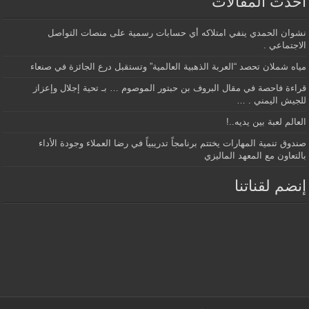
أحدث المقالات
نشوان الحمدي ينفي امتلاكه أي حسابات رسمية على منصات التواصل
الاجتماعي .
مياه شملان تحصد “العربة الذهبية العالمية” وتستقبل درع الجائزة في صنعاء
قراءة فاحصة في مقال البروف بن حبتور الموصوم … بـ تحية إجلال وإعزاز
للجيش اليمني . …
العالم لعبة بين يديه..!
صندوق تنمية المهارات يختتم برنامجاً تدريبياً في رضا العملاء وجودة الأداء
بالتعاون مع المعهد الماليزي
إنضم لقناتنا