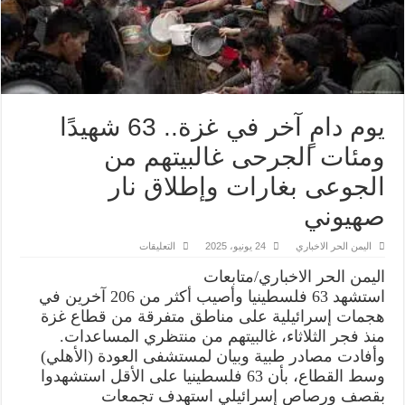
يوم دامٍ آخر في غزة.. 63 شهيدًا
ومئات الجرحى غالبيتهم من
الجوعى بغارات وإطلاق نار
صهيوني
على
اليمن الحر الاخباري
24 يونيو، 2025
التعليقات
يوم
دامٍ
اليمن الحر الاخباري/متابعات
آخر
في
استشهد 63 فلسطينيا وأصيب أكثر من 206 آخرين في
غزة..
هجمات إسرائيلية على مناطق متفرقة من قطاع غزة
63
شهيدًا
منذ فجر الثلاثاء، غالبيتهم من منتظري المساعدات.
ومئات
الجرحى
وأفادت مصادر طبية وبيان لمستشفى العودة (الأهلي)
غالبيتهم
وسط القطاع، بأن 63 فلسطينيا على الأقل استشهدوا
من
الجوعى
بقصف ورصاص إسرائيلي استهدف تجمعات
بغارات